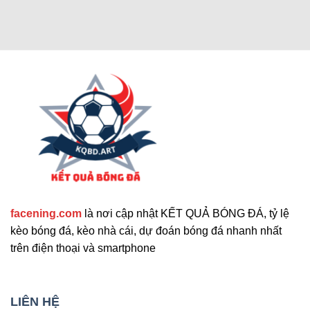
Các chức năng nâng cao thu hút
người dùng
Cập nhật tính năng bổ sung nổi bật
facening.com
là nơi cập nhật KẾT QUẢ BÓNG ĐÁ, tỷ lệ
Ngoài các tính năng chính, trang web còn cung
kèo bóng đá, kèo nhà cái, dự đoán bóng đá nhanh nhất
cấp nhiều công cụ hỗ trợ khác. Những tính năng
trên điện thoại và smartphone
này giúp nâng cao trải nghiệm người dùng và đáp
ứng nhu cầu đa dạng. Sau đây là những tiện ích
mở rộng nổi bật mà bạn không nên bỏ qua. Chúng
LIÊN HỆ