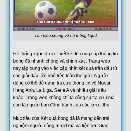
08/08
Juventus Women
1
19:00
Hammarby Women
1
FT
FT[1-1],ET[3-1],Juventus Women win
Loading more...
Tìm hiểu chung về hệ thống kqbd
Hệ thống kqbd được thiết kế để cung cấp thông tin
bóng đá nhanh chóng và chính xác. Trang web
này tập trung vào việc cập nhật kết quả trận đấu từ
các giải đấu lớn nhỏ trên toàn thế giới. Người
dùng có thể dễ dàng tra cứu thông tin về Ngoại
Hạng Anh, La Liga, Serie A và nhiều giải đấu
khác. Trang web không chỉ là công cụ tra cứu mà
còn là người bạn đồng hành của các cược thủ.
Mục tiêu của Kết quả bóng đá là mang đến trải
nghiệm người dùng mượt mà và tiện lợi. Giao