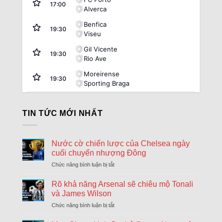
17:00
Alverca
Benfica
19:30
Viseu
Gil Vicente
19:30
Rio Ave
Moreirense
19:30
Sporting Braga
Argentina:
VĐQG Argentina
TIN TỨC MỚI NHẤT
08/08
Atletico Tucuman
1
17:45
Sarmiento Junin
2
FT
Nước cờ chiến lược của Chelsea ngày
08/08
Deportivo Riestra
2
17:45
cuối chuyển nhượng Đông
Estudiantes La Plata
0
FT
Chức năng bình luận bị tắt
ở
08/08
Nước
Club Atletico Tigre
1
20:00
cờ
Rõ khả năng Arsenal sẽ chiêu mộ Tonali
River Plate
0
FT
chiến
và James Wilson
lược
08/08
Boca Juniors
1
Chức năng bình luận bị tắt
ở
của
22:15
Velez Sarsfield
1
Rõ
Chelsea
FT