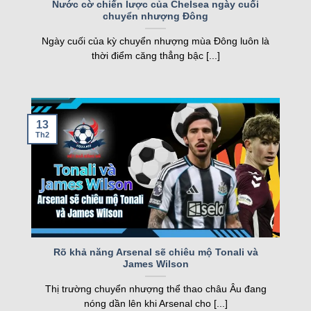
Nước cờ chiến lược của Chelsea ngày cuối
chuyển nhượng Đông
nghiệp, kqbd ngày càng khẳng định vị thế của
mình.
Ngày cuối của kỳ chuyển nhượng mùa Đông luôn là
thời điểm căng thẳng bậc [...]
Các tính năng nổi bật của Kqbd – Kết
quả bóng đá
13
Th2
Một số tính năng nổi bật của kqbd
Rõ khả năng Arsenal sẽ chiêu mộ Tonali và
James Wilson
Trang web sở hữu nhiều tính năng vượt trội, đáp
Thị trường chuyển nhượng thể thao châu Âu đang
ứng nhu cầu của cả người hâm mộ và cược thủ.
nóng dần lên khi Arsenal cho [...]