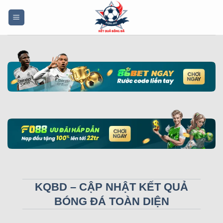
Bỏ
qua
nội
dung
KQBD – CẬP NHẬT KẾT QUẢ
BÓNG ĐÁ TOÀN DIỆN