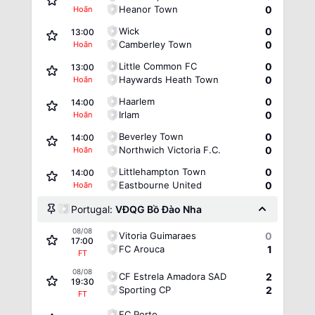
Heanor Town
0
Hoãn
Wick
0
13:00
Camberley Town
0
Hoãn
Little Common FC
0
13:00
Haywards Heath Town
0
Hoãn
Haarlem
0
14:00
Irlam
0
Hoãn
Beverley Town
0
14:00
Northwich Victoria F.C.
0
Hoãn
Littlehampton Town
0
14:00
Eastbourne United
0
Hoãn
Portugal:
VĐQG Bồ Đào Nha
08/08
Vitoria Guimaraes
0
17:00
FC Arouca
1
FT
08/08
CF Estrela Amadora SAD
2
19:30
Sporting CP
2
FT
FC Porto