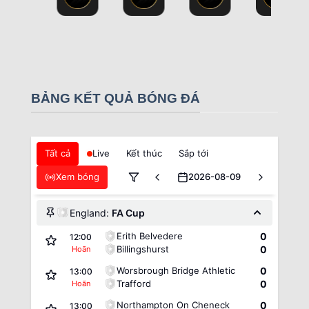
BẢNG KẾT QUẢ BÓNG ĐÁ
Tất cả
Live
Kết thúc
Sắp tới
Xem bóng
2026-08-09
England:
FA Cup
Erith Belvedere
0
12:00
Billingshurst
0
Hoãn
Worsbrough Bridge Athletic
0
13:00
Trafford
0
Hoãn
Northampton On Cheneck
0
13:00