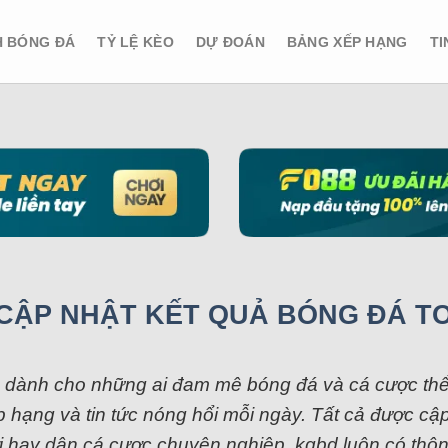
H BÓNG ĐÁ
TỶ LỆ KÈO
DỰ ĐOÁN
BẢNG XẾP HẠNG
TI
CẬP NHẬT KẾT QUẢ BÓNG ĐÁ T
g dành cho những ai đam mê bóng đá và cá cược thể t
g xếp hạng và tin tức nóng hổi mỗi ngày. Tất cả được
i hay dân cá cược chuyên nghiệp, kqbd luôn có thôn