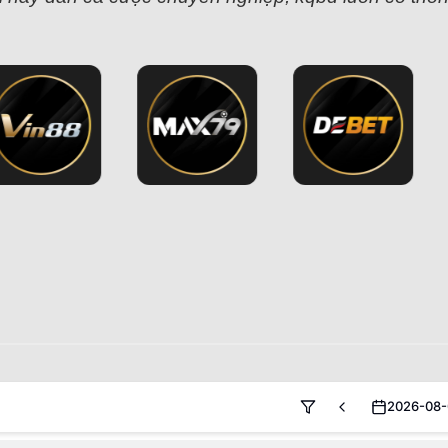
2026-08-