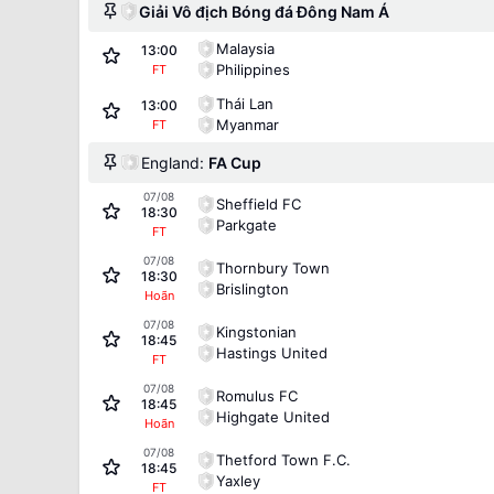
Giải Vô địch Bóng đá Đông Nam Á
Malaysia
13:00
Philippines
FT
Thái Lan
13:00
Myanmar
FT
England:
FA Cup
07/08
Sheffield FC
18:30
Parkgate
FT
07/08
Thornbury Town
18:30
Brislington
Hoãn
07/08
Kingstonian
18:45
Hastings United
FT
07/08
Romulus FC
18:45
Highgate United
Hoãn
07/08
Thetford Town F.C.
18:45
Yaxley
FT