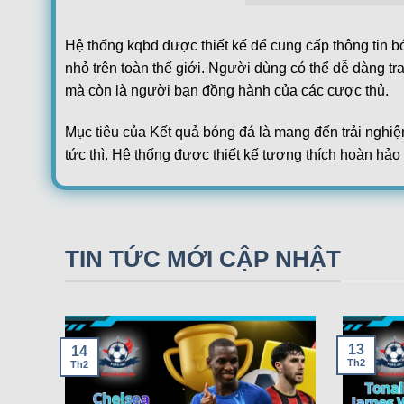
Golcar Utd
FT
Deeping Rangers
13:00
Hệ thống kqbd được thiết kế để cung cấp thông tin b
Barton
FT
nhỏ trên toàn thế giới. Người dùng có thể dễ dàng tr
Guernsey
13:00
mà còn là người bạn đồng hành của các cược thủ.
Crowborough Athletic
Hoãn
Mục tiêu của Kết quả bóng đá là mang đến trải nghiệ
Bognor Regis Town
13:00
Abbey Rangers
Hoãn
tức thì. Hệ thống được thiết kế tương thích hoàn hảo
Sutton United
14:00
Coventry Sphinx
Sự uy tín của hệ thống được xây dựng dựa trên nguồn 
Hoãn
dùng không cần lo lắng về độ chính xác của kết quả 
Yarm Eaglescliffe
14:00
West Auckland Town
Hoãn
TIN TỨC MỚI CẬP NHẬT
Ngoài ra, hệ thống còn tích hợp nhiều tính năng hỗ t
Carlisle City FC
14:00
người chơi dễ dàng lựa chọn kèo cược hợp lý hơn. V
Northallerton Town
Hoãn
Consett A.F.C.
14:00
Các tính năng nổi bật của Kqb
Ramhlun North FC
Hoãn
13
14
Whitley Bay
14:00
Th2
Th2
Easington Colliery
Hoãn
Birtley Town