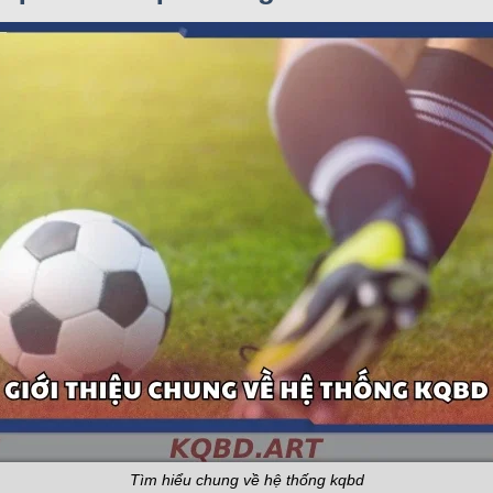
Tìm hiểu chung về hệ thống kqbd