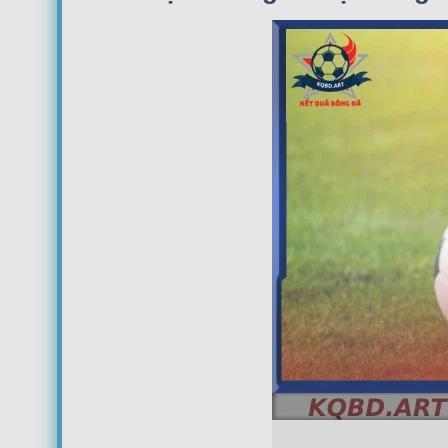
Corsham Town
FT
07/08
Hackney Wick
18:45
West Essex
Hoãn
07/08
Hilltop
18:45
Grays Athletic
Hoãn
07/08
White Ensign F.C.
18:45
Heybridge Swifts
Hoãn
07/08
Hilltop Strikers FC
18:45
Grays Athletic
FT
07/08
Faversham Strike Force
18:45
Snodland Town
FT
07/08
Ascot United F.C.
19:00
Clevedon Town
FT
07/08
Hinckley Leicester Road FC
19:00
Whitchurch Alport
Hoãn
Horbury Town
13:00