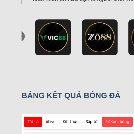
BẢNG KẾT QUẢ BÓNG ĐÁ
Tất cả
Live
Kết thúc
Sắp tới
Xem bóng