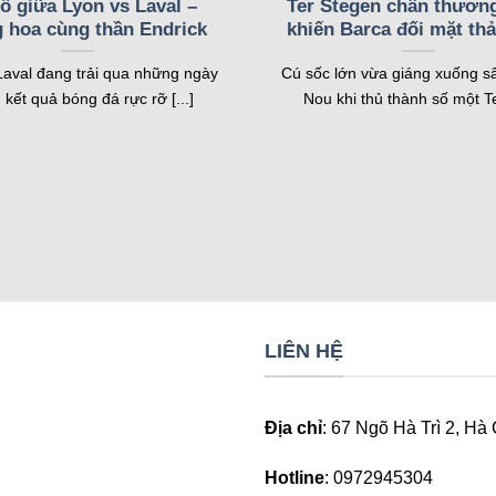
ổ giữa Lyon vs Laval –
Ter Stegen chấn thươn
 hoa cùng thần Endrick
khiến Barca đối mặt th
ừng giây
Laval đang trải qua những ngày
Cú sốc lớn vừa giáng xuống 
 theo dõi tỷ số trận đấu theo thời gian thực. Ngay khi có bàn 
 kết quả bóng đá rực rỡ [...]
Nou khi thủ thành số một Ter
trọn vẹn mọi diễn biến trên sân. Livescore hỗ trợ hàng nghìn giả
 đủ thông tin. Người dùng có thể xem chi tiết về số quả phạt gó
cược trực tiếp. Nó cung cấp dữ liệu cần thiết để đưa ra quyết 
i giải
iết về các trận đấu sắp diễn ra. Người dùng có thể tra cứu lịch 
ch thi đấu được cập nhật sớm, giúp người hâm mộ lên kế hoạc
LIÊN HỆ
về địa điểm, kênh phát sóng và đội hình dự kiến. Điều này giúp 
 trước khi đặt cược. Nó là công cụ không thể thiếu để nắm bắt t
Địa chỉ
:
67 Ngõ Hà Trì 2, Hà
Hotline
:
0972945304