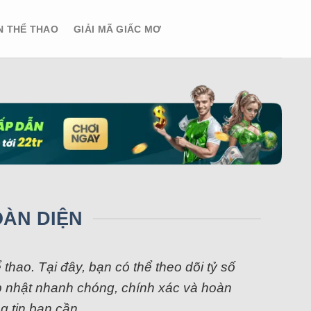
N THỂ THAO
GIẢI MÃ GIẤC MƠ
OÀN DIỆN
hao. Tại đây, bạn có thể theo dõi tỷ số
 cập nhật nhanh chóng, chính xác và hoàn
g tin bạn cần.