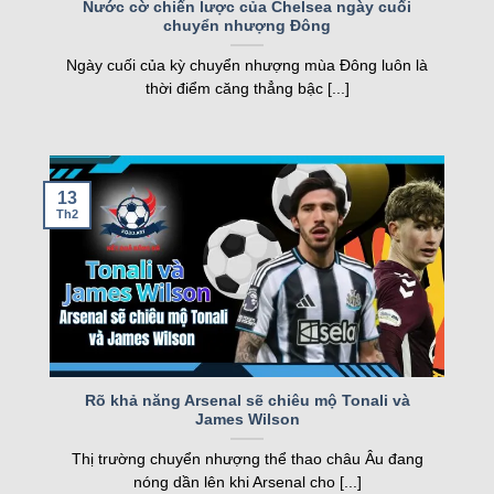
Nước cờ chiến lược của Chelsea ngày cuối
chuyển nhượng Đông
nghiệp, kqbd ngày càng khẳng định vị thế của
mình.
Ngày cuối của kỳ chuyển nhượng mùa Đông luôn là
thời điểm căng thẳng bậc [...]
Các tính năng nổi bật của Kqbd – Kết
quả bóng đá
13
Th2
Một số tính năng nổi bật của kqbd
Rõ khả năng Arsenal sẽ chiêu mộ Tonali và
James Wilson
Trang web sở hữu nhiều tính năng vượt trội, đáp
Thị trường chuyển nhượng thể thao châu Âu đang
ứng nhu cầu của cả người hâm mộ và cược thủ.
nóng dần lên khi Arsenal cho [...]