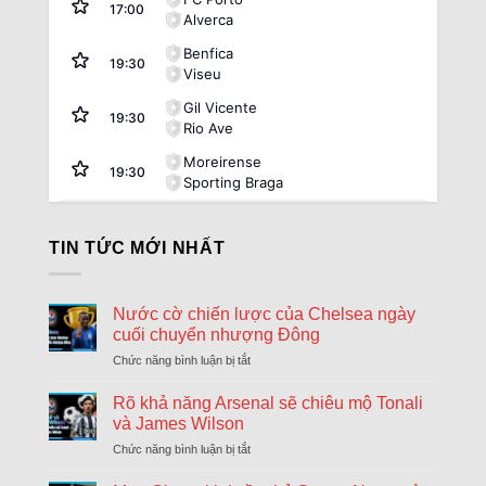
17:00
Alverca
Benfica
19:30
Viseu
Gil Vicente
19:30
Rio Ave
Moreirense
19:30
Sporting Braga
Argentina:
VĐQG Argentina
TIN TỨC MỚI NHẤT
08/08
Atletico Tucuman
1
17:45
Sarmiento Junin
2
FT
Nước cờ chiến lược của Chelsea ngày
08/08
Deportivo Riestra
2
17:45
cuối chuyển nhượng Đông
Estudiantes La Plata
0
FT
Chức năng bình luận bị tắt
ở
08/08
Nước
Club Atletico Tigre
1
20:00
cờ
Rõ khả năng Arsenal sẽ chiêu mộ Tonali
River Plate
0
FT
chiến
và James Wilson
lược
08/08
Boca Juniors
1
Chức năng bình luận bị tắt
ở
của
22:15
Velez Sarsfield
1
Rõ
Chelsea
FT