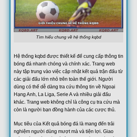
08/08
Juventus Women
1
19:00
Hammarby Women
1
FT
FT[1-1],ET[3-1],Juventus Women win
Loading more...
Tìm hiểu chung về hệ thống kqbd
Hệ thống kqbd được thiết kế để cung cấp thông tin
bóng đá nhanh chóng và chính xác. Trang web
này tập trung vào việc cập nhật kết quả trận đấu từ
các giải đấu lớn nhỏ trên toàn thế giới. Người
dùng có thể dễ dàng tra cứu thông tin về Ngoại
Hạng Anh, La Liga, Serie A và nhiều giải đấu
khác. Trang web không chỉ là công cụ tra cứu mà
còn là người bạn đồng hành của các cược thủ.
Mục tiêu của Kết quả bóng đá là mang đến trải
nghiệm người dùng mượt mà và tiện lợi. Giao