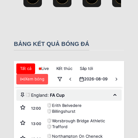
BẢNG KẾT QUẢ BÓNG ĐÁ
Tất cả
Live
Kết thúc
Sắp tới
Xem bóng
2026-08-09
England:
FA Cup
Erith Belvedere
12:00
Billingshurst
Worsbrough Bridge Athletic
13:00
Trafford
Northampton On Cheneck