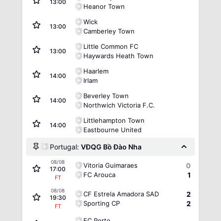
13:00
Heanor Town
Wick
13:00
Camberley Town
Little Common FC
13:00
Haywards Heath Town
Haarlem
14:00
Irlam
Beverley Town
14:00
Northwich Victoria F.C.
Littlehampton Town
14:00
Eastbourne United
Portugal:
VĐQG Bồ Đào Nha
08/08
Vitoria Guimaraes
0
17:00
FC Arouca
1
FT
08/08
CF Estrela Amadora SAD
2
19:30
Sporting CP
2
FT
FC Porto