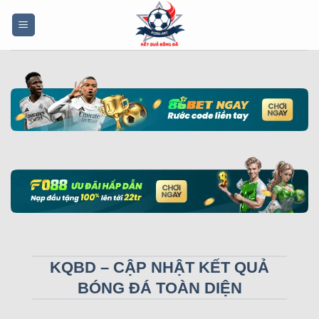
Bỏ
qua
nội
dung
KQBD – CẬP NHẬT KẾT QUẢ
BÓNG ĐÁ TOÀN DIỆN