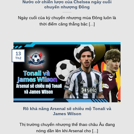
FT
Nước cờ chiến lược của Chelsea ngày cuối
chuyển nhượng Đông
nghiệp, kqbd ngày càng khẳng định vị thế của
05/08
Juventus Women
2
19:00
mình.
SCU Torreense Women
1
Ngày cuối của kỳ chuyển nhượng mùa Đông luôn là
FT
thời điểm căng thẳng bậc [...]
Các tính năng nổi bật của Kqbd – Kết
Loading more...
quả bóng đá
13
Th2
Một số tính năng nổi bật của kqbd
Rõ khả năng Arsenal sẽ chiêu mộ Tonali và
James Wilson
Trang web sở hữu nhiều tính năng vượt trội, đáp
Thị trường chuyển nhượng thể thao châu Âu đang
ứng nhu cầu của cả người hâm mộ và cược thủ.
nóng dần lên khi Arsenal cho [...]