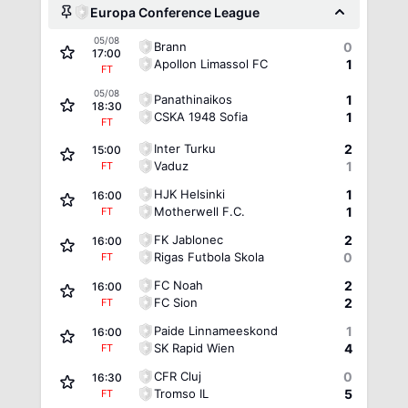
Europa Conference League
05/08
Brann
0
17:00
Apollon Limassol FC
1
FT
05/08
Panathinaikos
1
18:30
CSKA 1948 Sofia
1
FT
Inter Turku
2
15:00
Vaduz
1
FT
HJK Helsinki
1
16:00
Motherwell F.C.
1
FT
FK Jablonec
2
16:00
Rigas Futbola Skola
0
FT
FC Noah
2
16:00
FC Sion
2
FT
Paide Linnameeskond
1
16:00
SK Rapid Wien
4
FT
CFR Cluj
0
16:30
Tromso IL
5
FT