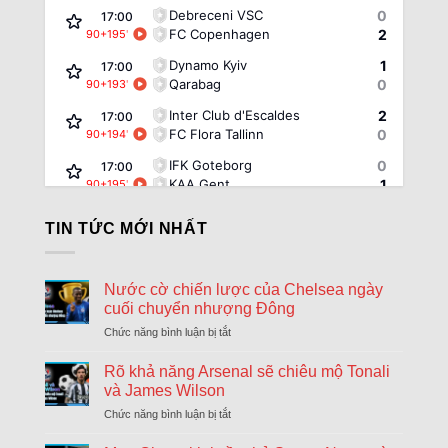
Debreceni VSC
0
17:00
FC Copenhagen
2
90+195
'
Dynamo Kyiv
1
17:00
Qarabag
0
90+193
'
Inter Club d'Escaldes
2
17:00
FC Flora Tallinn
0
90+194
'
IFK Goteborg
0
17:00
KAA Gent
1
90+195
'
Rakow Czestochowa
0
17:00
TIN TỨC MỚI NHẤT
Hammarby
0
90+196
'
Riga FC
1
17:00
Győri ETO FC
0
90+195
'
Nước cờ chiến lược của Chelsea ngày
cuối chuyển nhượng Đông
Sheriff Tiraspol
0
17:00
St. Gallen
2
Chức năng bình luận bị tắt
ở
90+194
'
Nước
FK Zalgiris Vilnius
1
17:00
cờ
Rõ khả năng Arsenal sẽ chiêu mộ Tonali
Hajduk Split
5
90+195
'
chiến
và James Wilson
lược
Beitar Jerusalem
1
Chức năng bình luận bị tắt
ở
17:30
của
Rõ
Austria Vienna
1
HT
Chelsea