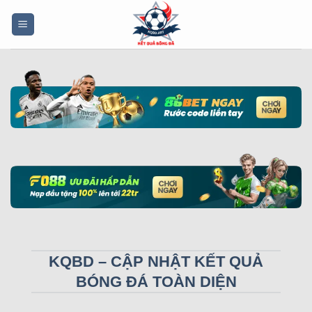
Bỏ
qua
nội
dung
KQBD – CẬP NHẬT KẾT QUẢ
BÓNG ĐÁ TOÀN DIỆN