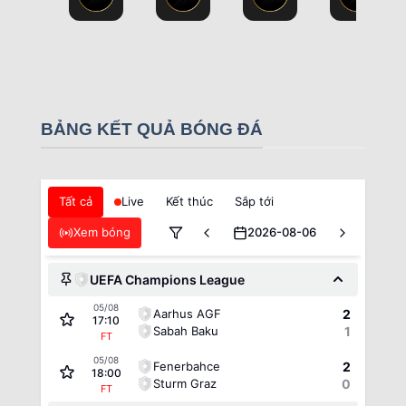
BẢNG KẾT QUẢ BÓNG ĐÁ
Tất cả
Live
Kết thúc
Sắp tới
Xem bóng
2026-08-06
UEFA Champions League
05/08
Aarhus AGF
2
17:10
Sabah Baku
1
FT
05/08
Fenerbahce
2
18:00
Sturm Graz
0
FT