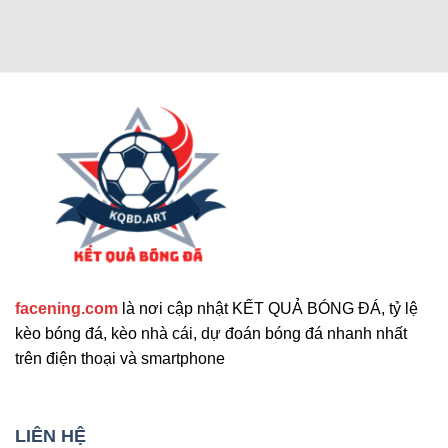
Các chức năng nâng cao thu hút
người dùng
Cập nhật tính năng bổ sung nổi bật
facening.com
là nơi cập nhật KẾT QUẢ BÓNG ĐÁ, tỷ lệ
Ngoài các tính năng chính, trang web còn cung
kèo bóng đá, kèo nhà cái, dự đoán bóng đá nhanh nhất
cấp nhiều công cụ hỗ trợ khác. Những tính năng
trên điện thoại và smartphone
này giúp nâng cao trải nghiệm người dùng và đáp
ứng nhu cầu đa dạng. Sau đây là những tiện ích
mở rộng nổi bật mà bạn không nên bỏ qua. Chúng
LIÊN HỆ