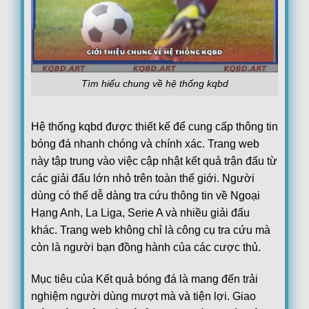
Lech Poznan
0
17:00
KI Klaksvik
0
90+192
'
Lincoln Red Imps FC
1
17:00
Omonia Nicosia FC
0
90+193
'
Red Bull Salzburg
0
17:00
Tìm hiểu chung về hệ thống kqbd
Pafos FC
0
Hoãn
PAOK Saloniki
0
17:45
Hệ thống kqbd được thiết kế để cung cấp thông tin
Anderlecht
1
45+213
'
bóng đá nhanh chóng và chính xác. Trang web
Thun
2
18:00
này tập trung vào việc cập nhật kết quả trận đấu từ
Vikingur Reykjavik
0
45+198
'
các giải đấu lớn nhỏ trên toàn thế giới. Người
Benfica
19:00
dùng có thể dễ dàng tra cứu thông tin về Ngoại
Heart of Midlothian F.C.
Hạng Anh, La Liga, Serie A và nhiều giải đấu
Argentina:
VĐQG Argentina
khác. Trang web không chỉ là công cụ tra cứu mà
05/08
Boca Juniors
1
còn là người bạn đồng hành của các cược thủ.
22:00
Estudiantes La Plata
0
FT
Mục tiêu của Kết quả bóng đá là mang đến trải
Club Atletico Tigre
0
00:15
nghiệm người dùng mượt mà và tiện lợi. Giao
Belgrano
0
FT