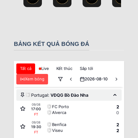
BẢNG KẾT QUẢ BÓNG ĐÁ
Tất cả
Live
Kết thúc
Sắp tới
Xem bóng
2026-08-10
Portugal:
VĐQG Bồ Đào Nha
09/08
FC Porto
2
17:00
Alverca
0
FT
09/08
Benfica
2
19:30
Viseu
2
FT