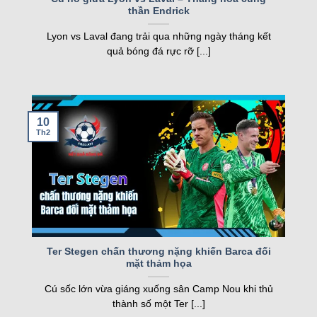
này thực sự là điểm mạnh của hệ thống.
thần Endrick
Dự đoán – Phân tích chuyên sâu
Lyon vs Laval đang trải qua những ngày tháng kết
quả bóng đá rực rỡ [...]
Tính năng dự đoán trên trang web mang đến
những nhận định chuyên sâu từ các chuyên gia
bóng đá. Các bài viết phân tích chi tiết phong độ,
đội hình và chiến thuật của hai đội. Dự đoán
10
không chỉ dựa trên cảm tính mà còn dựa trên dữ
Th2
liệu thống kê thực tế. Nhờ đó, người chơi có
thông tin tin cậy để đưa ra lựa chọn cá cược.
Mỗi bài dự đoán đều được trình bày rõ ràng, dễ
hiểu, phù hợp với cả người mới bắt đầu. kqbd cập
nhật dự đoán từ 3-5 ngày trước trận đấu, giúp
người dùng có thời gian nghiên cứu. Tính năng
Ter Stegen chấn thương nặng khiến Barca đối
mặt thảm họa
này không chỉ hỗ trợ cá cược mà còn làm tăng sự
hứng thú khi theo dõi trận đấu. Nó là cầu nối giữa
Cú sốc lớn vừa giáng xuống sân Camp Nou khi thủ
người hâm mộ và thế giới bóng đá chuyên
thành số một Ter [...]