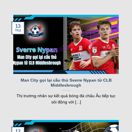
Dưới đây là những tính năng chính làm nên tên
tuổi của trang web. Mỗi tính năng đều được tối ưu
để mang lại trải nghiệm tốt nhất. Hãy cùng khám
phá chi tiết từng tính năng này.
13
Th2
Livescore – Cập nhật tỷ số chính xác từng giây
Tính năng
livescore
của hệ thống cho phép
người dùng theo dõi tỷ số trận đấu theo thời gian
thực. Ngay khi có bàn thắng, thẻ phạt hay sự kiện
quan trọng, hệ thống sẽ cập nhật tức thì. Nhờ vậy,
người xem có thể theo dõi trọn vẹn mọi diễn biến
Man City gọi lại cầu thủ Sverre Nypan từ CLB
trên sân. Livescore hỗ trợ hàng nghìn giải đấu trên
Middlesbrough
toàn cầu.
Thị trường nhân sự kết quả bóng đá châu Âu tiếp tục
sôi động với [...]
Giao diện livescore được thiết kế đơn giản nhưng
đầy đủ thông tin. Người dùng có thể xem chi tiết
về số quả phạt góc, thời gian kiểm soát bóng và
đội hình ra sân. Tính năng này đặc biệt hữu ích
12