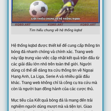
Tìm hiểu chung về hệ thống kqbd
Hệ thống kqbd được thiết kế để cung cấp thông tin
bóng đá nhanh chóng và chính xác. Trang web
này tập trung vào việc cập nhật kết quả trận đấu từ
các giải đấu lớn nhỏ trên toàn thế giới. Người
dùng có thể dễ dàng tra cứu thông tin về Ngoại
Hạng Anh, La Liga, Serie A và nhiều giải đấu
khác. Trang web không chỉ là công cụ tra cứu mà
còn là người bạn đồng hành của các cược thủ.
Mục tiêu của Kết quả bóng đá là mang đến trải
nghiệm người dùng mượt mà và tiện lợi. Giao