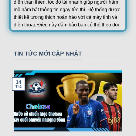
diện thân thiện, tốc độ tải nhanh giúp người hâm
mộ nắm bắt thông tin ngay tức thì. Hệ thống được
thiết kế tương thích hoàn hảo với cả máy tính và
điện thoại. Điều này đảm bảo bạn có thể theo dõi
bóng đá mọi lúc, mọi nơi.
Sự uy tín của hệ thống được xây dựng dựa trên
TIN TỨC MỚI CẬP NHẬT
nguồn dữ liệu đáng tin cậy. Các thông tin đều
được lấy từ những tổ chức thể thao quốc tế và
cập nhật liên tục. Người dùng không cần lo lắng
về độ chính xác của kết quả hay tỷ lệ kèo. Đây là
14
lý do hệ thống trở thành lựa chọn hàng đầu của
Th2
cộng đồng yêu bóng đá.
Ngoài ra, hệ thống còn tích hợp nhiều tính năng
hỗ trợ cá cược thể thao. Từ phân tích trận đấu đến
dự đoán kết quả, trang web mang đến cái nhìn
toàn diện. Nhờ vậy, người chơi dễ dàng lựa chọn
kèo cược hợp lý hơn. Với sự đa dạng và chuyên