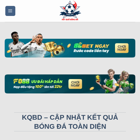
Bỏ
qua
nội
dung
KQBD – CẬP NHẬT KẾT QUẢ
BÓNG ĐÁ TOÀN DIỆN