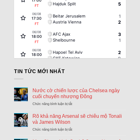
17:00
Hajduk Split
5
FT
06/08
Beitar Jerusalem
1
17:30
Austria Vienna
2
FT
06/08
AFC Ajax
3
18:00
Shelbourne
1
FT
06/08
Hapoel Tel Aviv
2
18:00
GKS Katowice
0
FT
06/08
FC Twente Enschede
6
TIN TỨC MỚI NHẤT
18:00
Dunajska Streda
0
FT
06/08
Borac Banja Luka
1
Nước cờ chiến lược của Chelsea ngày
18:30
Maxline Vitebsk
0
cuối chuyển nhượng Đông
FT
Chức năng bình luận bị tắt
ở
06/08
Sporting Braga
1
18:30
Nước
Dinamo Minsk
0
FT
cờ
Rõ khả năng Arsenal sẽ chiêu mộ Tonali
chiến
và James Wilson
06/08
Lugano
2
lược
18:30
Chức năng bình luận bị tắt
ở
NSI Runavik
0
của
FT
Rõ
Chelsea