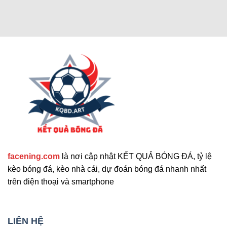
Các chức năng nâng cao thu hút
người dùng
Cập nhật tính năng bổ sung nổi bật
facening.com
là nơi cập nhật KẾT QUẢ BÓNG ĐÁ, tỷ lệ
Ngoài các tính năng chính, trang web còn cung
kèo bóng đá, kèo nhà cái, dự đoán bóng đá nhanh nhất
cấp nhiều công cụ hỗ trợ khác. Những tính năng
trên điện thoại và smartphone
này giúp nâng cao trải nghiệm người dùng và đáp
ứng nhu cầu đa dạng. Sau đây là những tiện ích
mở rộng nổi bật mà bạn không nên bỏ qua. Chúng
LIÊN HỆ