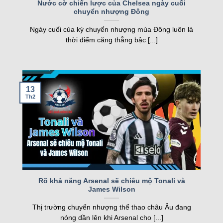
Nước cờ chiến lược của Chelsea ngày cuối
chuyển nhượng Đông
nghiệp, kqbd ngày càng khẳng định vị thế của
mình.
Ngày cuối của kỳ chuyển nhượng mùa Đông luôn là
thời điểm căng thẳng bậc [...]
Các tính năng nổi bật của Kqbd – Kết
quả bóng đá
13
Th2
Một số tính năng nổi bật của kqbd
Rõ khả năng Arsenal sẽ chiêu mộ Tonali và
James Wilson
Trang web sở hữu nhiều tính năng vượt trội, đáp
Thị trường chuyển nhượng thể thao châu Âu đang
ứng nhu cầu của cả người hâm mộ và cược thủ.
nóng dần lên khi Arsenal cho [...]