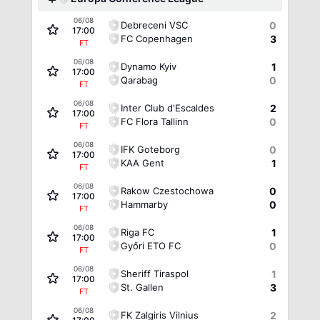
06/08
Debreceni VSC
0
17:00
FC Copenhagen
3
FT
06/08
Dynamo Kyiv
1
17:00
Qarabag
0
FT
06/08
Inter Club d'Escaldes
2
17:00
FC Flora Tallinn
0
FT
06/08
IFK Goteborg
0
17:00
KAA Gent
1
FT
06/08
Rakow Czestochowa
0
17:00
Hammarby
0
FT
06/08
Riga FC
1
17:00
Győri ETO FC
0
FT
06/08
Sheriff Tiraspol
1
17:00
St. Gallen
3
FT
06/08
FK Zalgiris Vilnius
2