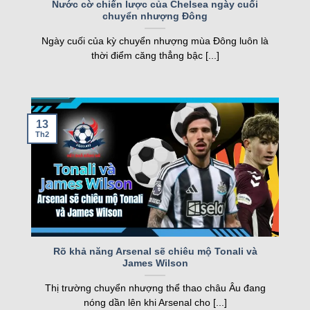
FT
Nước cờ chiến lược của Chelsea ngày cuối
chuyển nhượng Đông
nghiệp, kqbd ngày càng khẳng định vị thế của
05/08
Juventus Women
2
19:00
mình.
SCU Torreense Women
1
Ngày cuối của kỳ chuyển nhượng mùa Đông luôn là
FT
thời điểm căng thẳng bậc [...]
Các tính năng nổi bật của Kqbd – Kết
Loading more...
quả bóng đá
13
Th2
Một số tính năng nổi bật của kqbd
Rõ khả năng Arsenal sẽ chiêu mộ Tonali và
James Wilson
Trang web sở hữu nhiều tính năng vượt trội, đáp
Thị trường chuyển nhượng thể thao châu Âu đang
ứng nhu cầu của cả người hâm mộ và cược thủ.
nóng dần lên khi Arsenal cho [...]