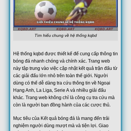
Lech Poznan
0
17:00
KI Klaksvik
0
90+150
'
Lincoln Red Imps FC
1
17:00
Omonia Nicosia FC
0
90+151
'
Red Bull Salzburg
0
17:00
Tìm hiểu chung về hệ thống kqbd
Pafos FC
0
Hiệp 2
PAOK Saloniki
0
17:45
Hệ thống kqbd được thiết kế để cung cấp thông tin
Anderlecht
1
45+171
'
bóng đá nhanh chóng và chính xác. Trang web
Thun
3
18:00
này tập trung vào việc cập nhật kết quả trận đấu từ
Vikingur Reykjavik
0
FT
các giải đấu lớn nhỏ trên toàn thế giới. Người
Benfica
3
19:00
dùng có thể dễ dàng tra cứu thông tin về Ngoại
Heart of Midlothian F.C.
0
Hiệp 2
Hạng Anh, La Liga, Serie A và nhiều giải đấu
Argentina:
VĐQG Argentina
khác. Trang web không chỉ là công cụ tra cứu mà
05/08
Boca Juniors
1
còn là người bạn đồng hành của các cược thủ.
22:00
Estudiantes La Plata
0
FT
Mục tiêu của Kết quả bóng đá là mang đến trải
Club Atletico Tigre
0
00:15
nghiệm người dùng mượt mà và tiện lợi. Giao
Belgrano
0
FT