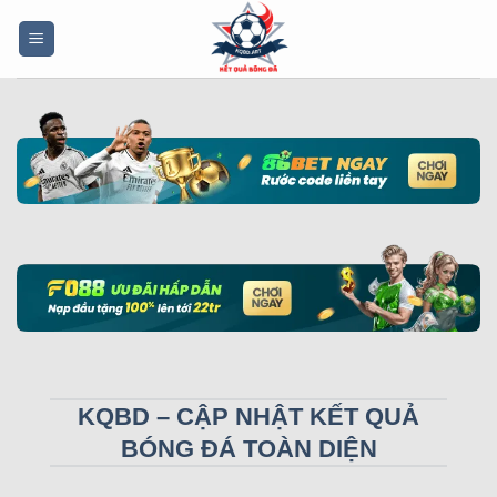
Bỏ
qua
nội
dung
KQBD – CẬP NHẬT KẾT QUẢ
BÓNG ĐÁ TOÀN DIỆN