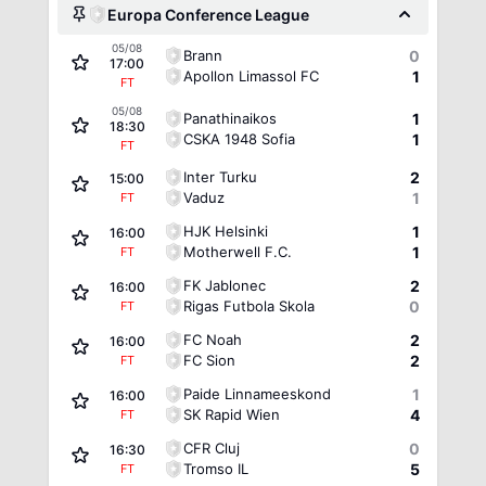
Europa Conference League
05/08
Brann
0
17:00
Apollon Limassol FC
1
FT
05/08
Panathinaikos
1
18:30
CSKA 1948 Sofia
1
FT
Inter Turku
2
15:00
Vaduz
1
FT
HJK Helsinki
1
16:00
Motherwell F.C.
1
FT
FK Jablonec
2
16:00
Rigas Futbola Skola
0
FT
FC Noah
2
16:00
FC Sion
2
FT
Paide Linnameeskond
1
16:00
SK Rapid Wien
4
FT
CFR Cluj
0
16:30
Tromso IL
5
FT