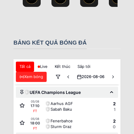
BẢNG KẾT QUẢ BÓNG ĐÁ
Tất cả
Live
Kết thúc
Sắp tới
Xem bóng
2026-08-06
UEFA Champions League
05/08
Aarhus AGF
2
17:10
Sabah Baku
1
FT
05/08
Fenerbahce
2
18:00
Sturm Graz
0
FT