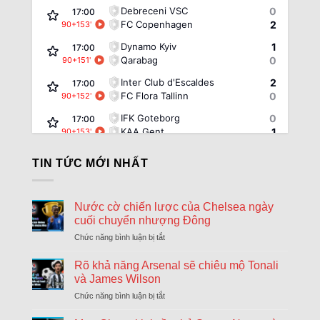
Debreceni VSC
0
17:00
FC Copenhagen
2
90+153
'
Dynamo Kyiv
1
17:00
Qarabag
0
90+151
'
Inter Club d'Escaldes
2
17:00
FC Flora Tallinn
0
90+152
'
IFK Goteborg
0
17:00
KAA Gent
1
90+153
'
Rakow Czestochowa
0
17:00
TIN TỨC MỚI NHẤT
Hammarby
0
90+154
'
Riga FC
1
17:00
Győri ETO FC
0
90+154
'
Nước cờ chiến lược của Chelsea ngày
cuối chuyển nhượng Đông
Sheriff Tiraspol
0
17:00
St. Gallen
2
Chức năng bình luận bị tắt
ở
90+152
'
Nước
FK Zalgiris Vilnius
1
17:00
cờ
Rõ khả năng Arsenal sẽ chiêu mộ Tonali
Hajduk Split
5
90+154
'
chiến
và James Wilson
lược
Beitar Jerusalem
1
Chức năng bình luận bị tắt
ở
17:30
của
Rõ
Austria Vienna
1
HT
Chelsea