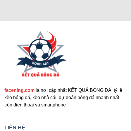
Các chức năng nâng cao thu hút
người dùng
Cập nhật tính năng bổ sung nổi bật
facening.com
là nơi cập nhật KẾT QUẢ BÓNG ĐÁ, tỷ lệ
Ngoài các tính năng chính, trang web còn cung
kèo bóng đá, kèo nhà cái, dự đoán bóng đá nhanh nhất
cấp nhiều công cụ hỗ trợ khác. Những tính năng
trên điện thoại và smartphone
này giúp nâng cao trải nghiệm người dùng và đáp
ứng nhu cầu đa dạng. Sau đây là những tiện ích
mở rộng nổi bật mà bạn không nên bỏ qua. Chúng
LIÊN HỆ