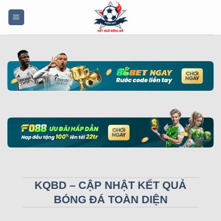
Bỏ
qua
nội
dung
KQBD – CẬP NHẬT KẾT QUẢ
BÓNG ĐÁ TOÀN DIỆN