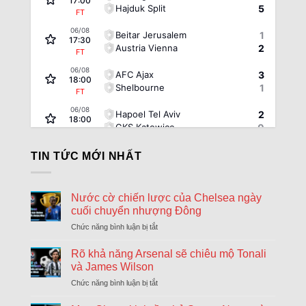
17:00
Hajduk Split
5
FT
06/08
Beitar Jerusalem
1
17:30
Austria Vienna
2
FT
06/08
AFC Ajax
3
18:00
Shelbourne
1
FT
06/08
Hapoel Tel Aviv
2
18:00
GKS Katowice
0
FT
06/08
FC Twente Enschede
6
TIN TỨC MỚI NHẤT
18:00
Dunajska Streda
0
FT
06/08
Borac Banja Luka
1
Nước cờ chiến lược của Chelsea ngày
18:30
Maxline Vitebsk
0
cuối chuyển nhượng Đông
FT
Chức năng bình luận bị tắt
ở
06/08
Sporting Braga
1
18:30
Nước
Dinamo Minsk
0
FT
cờ
Rõ khả năng Arsenal sẽ chiêu mộ Tonali
chiến
và James Wilson
06/08
Lugano
2
lược
18:30
Chức năng bình luận bị tắt
ở
NSI Runavik
0
của
FT
Rõ
Chelsea