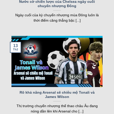
Nước cờ chiến lược của Chelsea ngày cuối
chuyển nhượng Đông
nghiệp, kqbd ngày càng khẳng định vị thế của
mình.
Ngày cuối của kỳ chuyển nhượng mùa Đông luôn là
thời điểm căng thẳng bậc [...]
Các tính năng nổi bật của Kqbd – Kết
quả bóng đá
13
Th2
Một số tính năng nổi bật của kqbd
Rõ khả năng Arsenal sẽ chiêu mộ Tonali và
James Wilson
Trang web sở hữu nhiều tính năng vượt trội, đáp
Thị trường chuyển nhượng thể thao châu Âu đang
ứng nhu cầu của cả người hâm mộ và cược thủ.
nóng dần lên khi Arsenal cho [...]