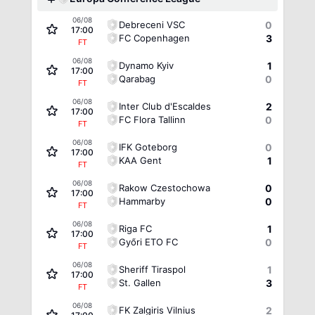
06/08
Debreceni VSC
0
17:00
FC Copenhagen
3
FT
06/08
Dynamo Kyiv
1
17:00
Qarabag
0
FT
06/08
Inter Club d'Escaldes
2
17:00
FC Flora Tallinn
0
FT
06/08
IFK Goteborg
0
17:00
KAA Gent
1
FT
06/08
Rakow Czestochowa
0
17:00
Hammarby
0
FT
06/08
Riga FC
1
17:00
Győri ETO FC
0
FT
06/08
Sheriff Tiraspol
1
17:00
St. Gallen
3
FT
06/08
FK Zalgiris Vilnius
2