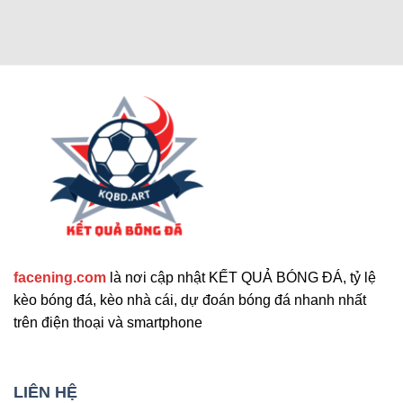
Các chức năng nâng cao thu hút
người dùng
Cập nhật tính năng bổ sung nổi bật
facening.com
là nơi cập nhật KẾT QUẢ BÓNG ĐÁ, tỷ lệ
Ngoài các tính năng chính, trang web còn cung
kèo bóng đá, kèo nhà cái, dự đoán bóng đá nhanh nhất
cấp nhiều công cụ hỗ trợ khác. Những tính năng
trên điện thoại và smartphone
này giúp nâng cao trải nghiệm người dùng và đáp
ứng nhu cầu đa dạng. Sau đây là những tiện ích
mở rộng nổi bật mà bạn không nên bỏ qua. Chúng
LIÊN HỆ