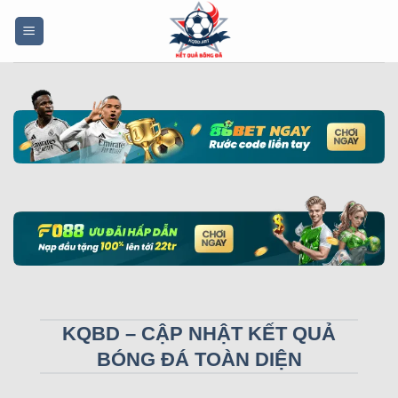
Bỏ
qua
nội
dung
KQBD – CẬP NHẬT KẾT QUẢ
BÓNG ĐÁ TOÀN DIỆN