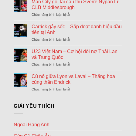
khả
Man City gọi lại cầu thủ Sverre Nypan từ
ngày
AFC Ajax
năng
cuối
CLB Middlesbrough
18:00
Shelbourne
Arsenal
chuyển
Chức năng bình luận bị tắt
ở
sẽ
nhượng
Hapoel Tel Aviv
Man
chiêu
Đông
18:00
City
GKS Katowice
Carrick gây sốc – Sắp đoạt danh hiệu đầu
mộ
gọi
Tonali
tiên tại Anh
FC Twente Enschede
lại
và
18:00
Chức năng bình luận bị tắt
ở
cầu
Dunajska Streda
James
Carrick
thủ
Wilson
gây
Borac Banja Luka
U23 Việt Nam – Cơ hội đòi nợ Thái Lan
Sverre
18:30
sốc
Maxline Vitebsk
Nypan
và Trung Quốc
–
từ
Chức năng bình luận bị tắt
ở
Sporting Braga
Sắp
CLB
18:30
U23
đoạt
Dinamo Minsk
Middlesbrough
Việt
Cú nổ giữa Lyon vs Laval – Thăng hoa
danh
Nam
Lugano
hiệu
cùng thần Endrick
18:30
–
đầu
NSI Runavik
Chức năng bình luận bị tắt
ở
Cơ
tiên
Cú
hội
Valur Reykjavik
tại
18:30
nổ
đòi
Nordsjaelland
Anh
giữa
GIẢI YÊU THÍCH
nợ
Lyon
Bohemians
Thái
18:45
vs
Lan
Midtjylland
Laval
và
Ngoại Hạng Anh
–
Rijeka
Trung
18:45
Thăng
Quốc
Ilves Tampere
hoa