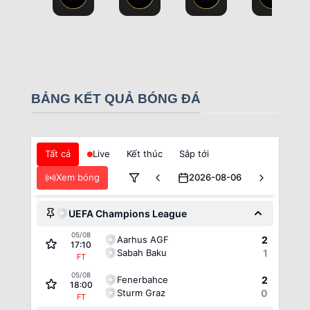
BẢNG KẾT QUẢ BÓNG ĐÁ
Tất cả
Live
Kết thúc
Sắp tới
Xem bóng
2026-08-06
UEFA Champions League
05/08
Aarhus AGF
2
17:10
Sabah Baku
1
FT
05/08
Fenerbahce
2
18:00
Sturm Graz
0
FT