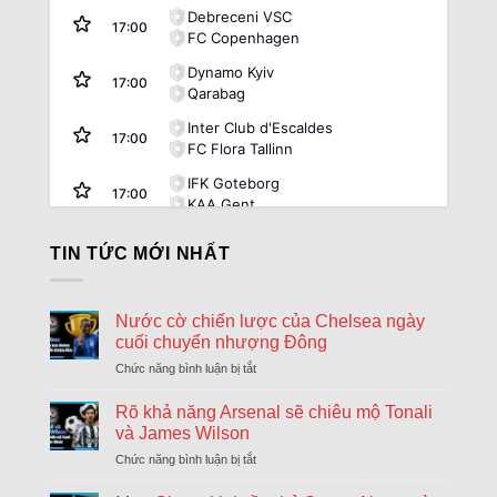
Debreceni VSC
17:00
FC Copenhagen
Dynamo Kyiv
17:00
Qarabag
Inter Club d'Escaldes
17:00
FC Flora Tallinn
IFK Goteborg
17:00
KAA Gent
Rakow Czestochowa
17:00
TIN TỨC MỚI NHẤT
Hammarby
Riga FC
17:00
Győri ETO FC
Nước cờ chiến lược của Chelsea ngày
cuối chuyển nhượng Đông
Sheriff Tiraspol
17:00
St. Gallen
Chức năng bình luận bị tắt
ở
Nước
FK Zalgiris Vilnius
cờ
Rõ khả năng Arsenal sẽ chiêu mộ Tonali
17:00
Hajduk Split
chiến
và James Wilson
lược
Beitar Jerusalem
Chức năng bình luận bị tắt
ở
của
17:30
Rõ
Austria Vienna
Chelsea