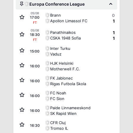
Europa Conference League
05/08
Brann
0
17:00
Apollon Limassol FC
1
FT
05/08
Panathinaikos
1
18:30
CSKA 1948 Sofia
1
FT
Inter Turku
15:00
Vaduz
HJK Helsinki
16:00
Motherwell F.C.
FK Jablonec
16:00
Rigas Futbola Skola
FC Noah
16:00
FC Sion
Paide Linnameeskond
16:00
SK Rapid Wien
CFR Cluj
16:30
Tromso IL