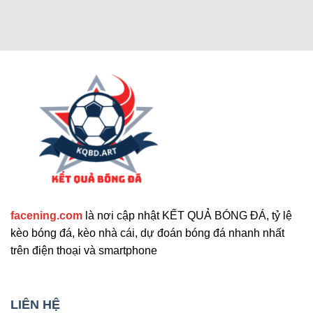
Các chức năng nâng cao thu hút
người dùng
Cập nhật tính năng bổ sung nổi bật
facening.com
là nơi cập nhật KẾT QUẢ BÓNG ĐÁ, tỷ lệ
Ngoài các tính năng chính, trang web còn cung
kèo bóng đá, kèo nhà cái, dự đoán bóng đá nhanh nhất
cấp nhiều công cụ hỗ trợ khác. Những tính năng
trên điện thoại và smartphone
này giúp nâng cao trải nghiệm người dùng và đáp
ứng nhu cầu đa dạng. Sau đây là những tiện ích
mở rộng nổi bật mà bạn không nên bỏ qua. Chúng
LIÊN HỆ