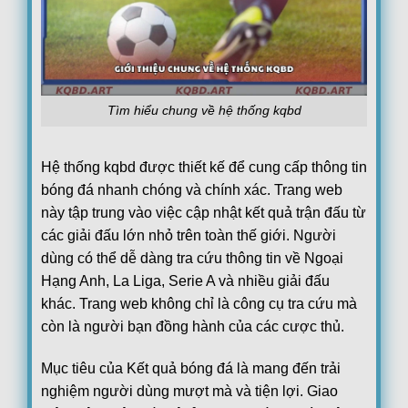
Lech Poznan
17:00
KI Klaksvik
Lincoln Red Imps FC
17:00
Omonia Nicosia FC
Red Bull Salzburg
Tìm hiểu chung về hệ thống kqbd
17:00
Pafos FC
PAOK Saloniki
17:45
Hệ thống kqbd được thiết kế để cung cấp thông tin
Anderlecht
bóng đá nhanh chóng và chính xác. Trang web
Thun
18:00
này tập trung vào việc cập nhật kết quả trận đấu từ
Vikingur Reykjavik
các giải đấu lớn nhỏ trên toàn thế giới. Người
Benfica
19:00
dùng có thể dễ dàng tra cứu thông tin về Ngoại
Heart of Midlothian F.C.
Hạng Anh, La Liga, Serie A và nhiều giải đấu
Argentina:
VĐQG Argentina
khác. Trang web không chỉ là công cụ tra cứu mà
05/08
Boca Juniors
1
còn là người bạn đồng hành của các cược thủ.
22:00
Estudiantes La Plata
0
FT
Mục tiêu của Kết quả bóng đá là mang đến trải
Club Atletico Tigre
0
00:15
nghiệm người dùng mượt mà và tiện lợi. Giao
Belgrano
0
FT