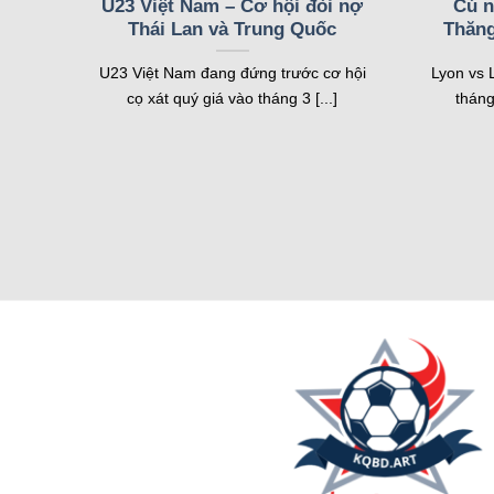
U23 Việt Nam – Cơ hội đòi nợ
Cú n
Argentina:
VĐQG Argentina
Thái Lan và Trung Quốc
Thăng
Livescore – Cập nhật tỷ số chính xác t
05/08
Boca Juniors
U23 Việt Nam đang đứng trước cơ hội
Lyon vs 
22:00
Estudiantes La Plata
FT
Tính năng
livescore
của hệ thống cho phép người dùng
cọ xát quý giá vào tháng 3 [...]
tháng
cập nhật tức thì. Nhờ vậy, người xem có thể theo dõi 
Club Atletico Tigre
00:15
Belgrano
FT
Giao diện livescore được thiết kế đơn giản nhưng đầy
Club Atlético Unión
22:00
Club Atlético Lanús
năng này đặc biệt hữu ích cho những ai tham gia cá 
Champions League Nữ
Lịch bóng đá – Theo dõi lịch thi đấu mọ
05/08
Eintracht Frankfurt Women
17:00
Lịch bóng đá
trên trang web cung cấp thông tin chi t
Omonia Nicosia Women
FT
cả đều được sắp xếp khoa học, dễ dàng theo dõi. Lị
05/08
Racing FC Union Luxembourg
17:00
HJK Helsinki Women
FT
Ngoài lịch thi đấu, hệ thống còn cung cấp thông tin 
05/08
Tính năng này cũng hỗ trợ cược thủ phân tích trận đấu
HB Koge Woman's(w)
17:00
FK Riga Women
FT
Tỷ lệ kèo – Nắm bắt kèo nhà cái chuẩn
05/08
Oud Heverlee Leuven Women
18:00
Backa Topola W