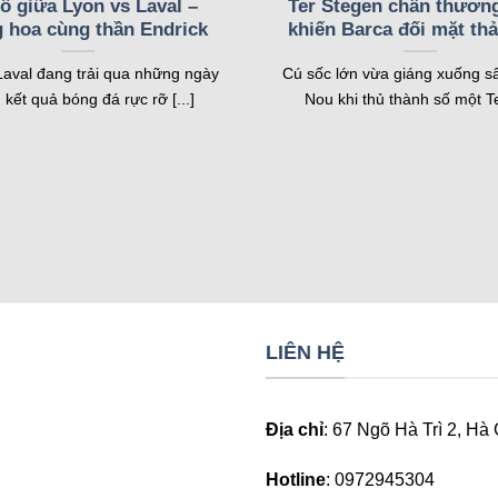
ổ giữa Lyon vs Laval –
Ter Stegen chấn thươn
 hoa cùng thần Endrick
khiến Barca đối mặt th
ừng giây
Laval đang trải qua những ngày
Cú sốc lớn vừa giáng xuống 
 theo dõi tỷ số trận đấu theo thời gian thực. Ngay khi có bàn 
 kết quả bóng đá rực rỡ [...]
Nou khi thủ thành số một Ter
trọn vẹn mọi diễn biến trên sân. Livescore hỗ trợ hàng nghìn giả
 đủ thông tin. Người dùng có thể xem chi tiết về số quả phạt gó
cược trực tiếp. Nó cung cấp dữ liệu cần thiết để đưa ra quyết 
i giải
iết về các trận đấu sắp diễn ra. Người dùng có thể tra cứu lịch 
ch thi đấu được cập nhật sớm, giúp người hâm mộ lên kế hoạc
LIÊN HỆ
về địa điểm, kênh phát sóng và đội hình dự kiến. Điều này giúp 
 trước khi đặt cược. Nó là công cụ không thể thiếu để nắm bắt t
Địa chỉ
:
67 Ngõ Hà Trì 2, Hà
Hotline
:
0972945304