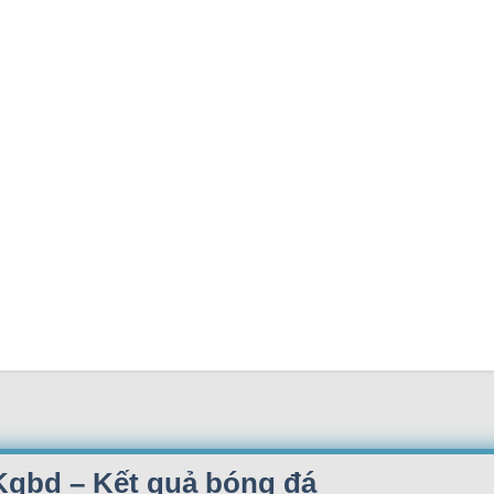
 Kqbd – Kết quả bóng đá