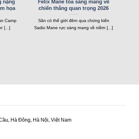
g nặng
Felix Mane tỏa sáng mang về
ảm họa
chiến thắng quan trọng 2026
1
sân Camp
Sân cỏ thế giới đêm qua chứng kiến
0
thắng, thẻ phạt hay sự kiện quan trọng, hệ thống sẽ
 [...]
Sadio Mane rực sáng mang về niềm [...]
i đấu trên toàn cầu.
0
0
c, thời gian kiểm soát bóng và đội hình ra sân. Tính
định cược nhanh chóng.
8
thi đấu của từng giải đấu hoặc đội bóng yêu thích. Tất
0
h xem bóng đá.
0
2
người xem chuẩn bị tốt hơn cho các trận cầu đỉnh cao.
hông tin kịp thời.
4
 Cầu, Hà Đông, Hà Nội, Việt Nam
1
4
0