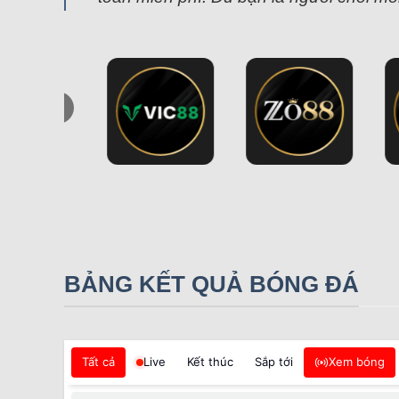
BẢNG KẾT QUẢ BÓNG ĐÁ
Tất cả
Live
Kết thúc
Sắp tới
Xem bóng