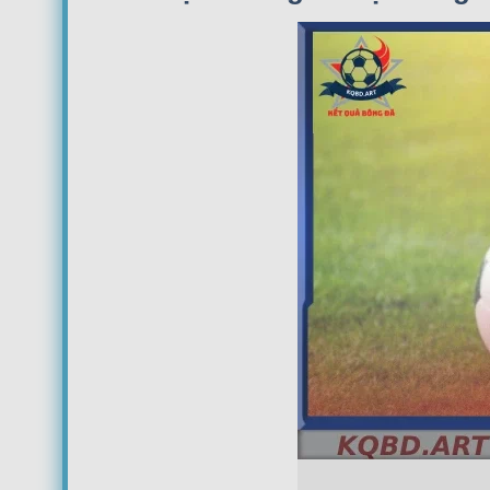
Sheriff Tiraspol
17:00
St. Gallen
FK Zalgiris Vilnius
17:00
Hajduk Split
Beitar Jerusalem
17:30
Austria Vienna
AFC Ajax
18:00
Shelbourne
Hapoel Tel Aviv
18:00
GKS Katowice
FC Twente Enschede
18:00
Dunajska Streda
Borac Banja Luka
18:30
Maxline Vitebsk
Sporting Braga
18:30
Dinamo Minsk
Lugano
18:30
NSI Runavik