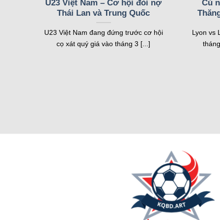
U23 Việt Nam – Cơ hội đòi nợ
Cú n
Argentina:
VĐQG Argentina
Thái Lan và Trung Quốc
Thăng
Livescore – Cập nhật tỷ số chính xác t
05/08
Boca Juniors
U23 Việt Nam đang đứng trước cơ hội
Lyon vs 
22:00
Estudiantes La Plata
FT
Tính năng
livescore
của hệ thống cho phép người dùng
cọ xát quý giá vào tháng 3 [...]
tháng
cập nhật tức thì. Nhờ vậy, người xem có thể theo dõi 
Club Atletico Tigre
00:15
Belgrano
35
'
Giao diện livescore được thiết kế đơn giản nhưng đầy
Club Atlético Unión
22:00
Club Atlético Lanús
năng này đặc biệt hữu ích cho những ai tham gia cá 
Champions League Nữ
Lịch bóng đá – Theo dõi lịch thi đấu mọ
05/08
Eintracht Frankfurt Women
17:00
Lịch bóng đá
trên trang web cung cấp thông tin chi t
Omonia Nicosia Women
FT
cả đều được sắp xếp khoa học, dễ dàng theo dõi. Lị
05/08
Racing FC Union Luxembourg
17:00
HJK Helsinki Women
FT
Ngoài lịch thi đấu, hệ thống còn cung cấp thông tin 
05/08
Tính năng này cũng hỗ trợ cược thủ phân tích trận đấu
HB Koge Woman's(w)
17:00
FK Riga Women
FT
Tỷ lệ kèo – Nắm bắt kèo nhà cái chuẩn
05/08
Oud Heverlee Leuven Women
18:00
Backa Topola W