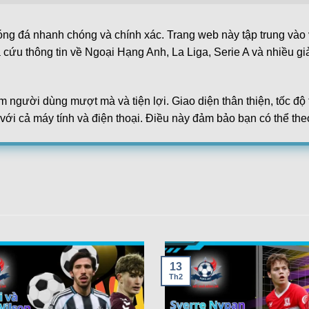
óng đá nhanh chóng và chính xác. Trang web này tập trung vào v
a cứu thông tin về Ngoại Hạng Anh, La Liga, Serie A và nhiều gi
m người dùng mượt mà và tiện lợi. Giao diện thân thiện, tốc đ
 với cả máy tính và điện thoại. Điều này đảm bảo bạn có thể the
dữ liệu đáng tin cậy. Các thông tin đều được lấy từ những tổ 
hay tỷ lệ kèo. Đây là lý do hệ thống trở thành lựa chọn hàng đ
rợ cá cược thể thao. Từ phân tích trận đấu đến dự đoán kết quả
ới sự đa dạng và chuyên nghiệp, kqbd ngày càng khẳng định v
d – Kết quả bóng đá
13
Th2