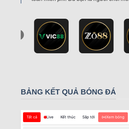
BẢNG KẾT QUẢ BÓNG ĐÁ
Tất cả
Live
Kết thúc
Sắp tới
Xem bóng