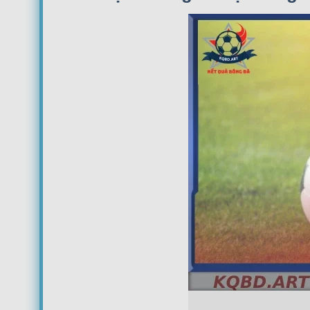
Sheriff Tiraspol
17:00
St. Gallen
FK Zalgiris Vilnius
17:00
Hajduk Split
Beitar Jerusalem
17:30
Austria Vienna
AFC Ajax
18:00
Shelbourne
Hapoel Tel Aviv
18:00
GKS Katowice
FC Twente Enschede
18:00
Dunajska Streda
Borac Banja Luka
18:30
Maxline Vitebsk
Sporting Braga
18:30
Dinamo Minsk
Lugano
18:30
NSI Runavik