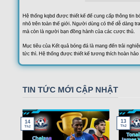
Valur Reykjavik
18:30
Nordsjaelland
Hệ thống kqbd được thiết kế để cung cấp thông tin b
Bohemians
nhỏ trên toàn thế giới. Người dùng có thể dễ dàng tr
18:45
Midtjylland
mà còn là người bạn đồng hành của các cược thủ.
Rijeka
18:45
Ilves Tampere
Mục tiêu của Kết quả bóng đá là mang đến trải nghiệ
Hibernian F.C.
tức thì. Hệ thống được thiết kế tương thích hoàn hảo
19:00
Shkendija Tetovo
Sự uy tín của hệ thống được xây dựng dựa trên nguồn 
Partizan Belgrade
19:00
Tobol Kostanai
dùng không cần lo lắng về độ chính xác của kết quả 
Tre Fiori
19:00
TIN TỨC MỚI CẬP NHẬT
Ngoài ra, hệ thống còn tích hợp nhiều tính năng hỗ t
FC Drita
người chơi dễ dàng lựa chọn kèo cược hợp lý hơn. V
Europa League
05/08
Các tính năng nổi bật của Kqb
Ferencvarosi TC
18:15
Gornik Zabrze
FT
13
14
Th2
Th2
KuPs
15:00
CS Universitatea Craiova