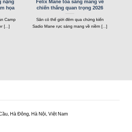
g nặng
Felix Mane tỏa sáng mang về
ảm họa
chiến thắng quan trọng 2026
1
sân Camp
Sân cỏ thế giới đêm qua chứng kiến
0
thắng, thẻ phạt hay sự kiện quan trọng, hệ thống sẽ
 [...]
Sadio Mane rực sáng mang về niềm [...]
i đấu trên toàn cầu.
0
0
c, thời gian kiểm soát bóng và đội hình ra sân. Tính
định cược nhanh chóng.
8
thi đấu của từng giải đấu hoặc đội bóng yêu thích. Tất
0
h xem bóng đá.
0
2
người xem chuẩn bị tốt hơn cho các trận cầu đỉnh cao.
hông tin kịp thời.
4
 Cầu, Hà Đông, Hà Nội, Việt Nam
1
4
0