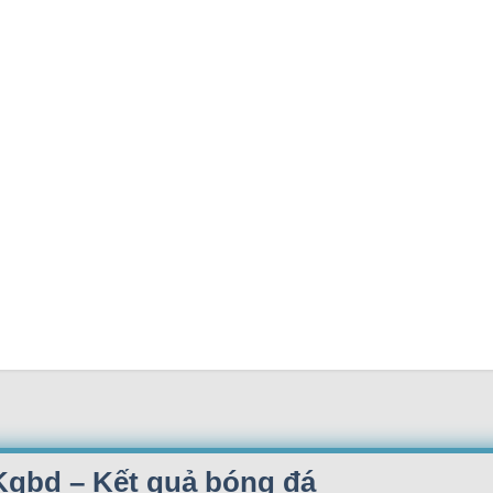
 Kqbd – Kết quả bóng đá