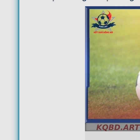
Sheriff Tiraspol
17:00
St. Gallen
45+1
'
FK Zalgiris Vilnius
17:00
Hajduk Split
45+1
'
Beitar Jerusalem
17:30
Austria Vienna
16
'
AFC Ajax
18:00
Shelbourne
Hapoel Tel Aviv
18:00
GKS Katowice
FC Twente Enschede
18:00
Dunajska Streda
Borac Banja Luka
18:30
Maxline Vitebsk
Sporting Braga
18:30
Dinamo Minsk
Lugano
18:30
NSI Runavik