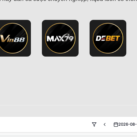
2026-08-