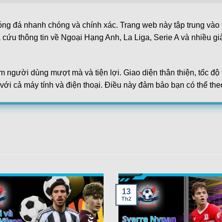
óng đá nhanh chóng và chính xác. Trang web này tập trung vào v
a cứu thông tin về Ngoại Hạng Anh, La Liga, Serie A và nhiều gi
m người dùng mượt mà và tiện lợi. Giao diện thân thiện, tốc đ
 với cả máy tính và điện thoại. Điều này đảm bảo bạn có thể the
dữ liệu đáng tin cậy. Các thông tin đều được lấy từ những tổ 
hay tỷ lệ kèo. Đây là lý do hệ thống trở thành lựa chọn hàng đ
rợ cá cược thể thao. Từ phân tích trận đấu đến dự đoán kết quả
ới sự đa dạng và chuyên nghiệp, kqbd ngày càng khẳng định v
d – Kết quả bóng đá
13
Th2