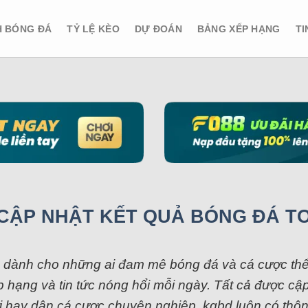
H BÓNG ĐÁ
TỶ LỆ KÈO
DỰ ĐOÁN
BẢNG XẾP HẠNG
TI
CẬP NHẬT KẾT QUẢ BÓNG ĐÁ T
g dành cho những ai đam mê bóng đá và cá cược thể t
g xếp hạng và tin tức nóng hổi mỗi ngày. Tất cả được
i hay dân cá cược chuyên nghiệp, kqbd luôn có thôn