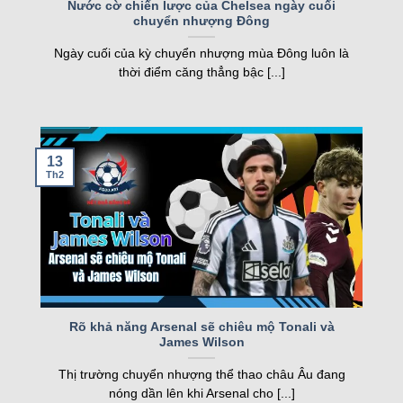
Nước cờ chiến lược của Chelsea ngày cuối
chuyển nhượng Đông
nghiệp, kqbd ngày càng khẳng định vị thế của
mình.
Ngày cuối của kỳ chuyển nhượng mùa Đông luôn là
thời điểm căng thẳng bậc [...]
Các tính năng nổi bật của Kqbd – Kết
quả bóng đá
13
Th2
Một số tính năng nổi bật của kqbd
Rõ khả năng Arsenal sẽ chiêu mộ Tonali và
James Wilson
Trang web sở hữu nhiều tính năng vượt trội, đáp
Thị trường chuyển nhượng thể thao châu Âu đang
ứng nhu cầu của cả người hâm mộ và cược thủ.
nóng dần lên khi Arsenal cho [...]