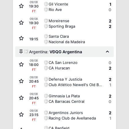
09/08
Gil Vicente
1
19:30
Rio Ave
0
FT
09/08
Moreirense
2
19:30
Sporting Braga
2
FT
Santa Clara
19:15
Nacional da Madeira
Argentina:
VĐQG Argentina
09/08
CA San Lorenzo
0
18:00
CA Huracan
2
FT
09/08
Defensa Y Justicia
2
20:45
Club Atlético Newell's Old Boys
1
FT
09/08
Gimnasia La Plata
2
20:45
CA Barracas Central
0
FT
09/08
Argentinos Juniors
2
23:15
Racing Club de Avellaneda
1
FT
CA Banfield