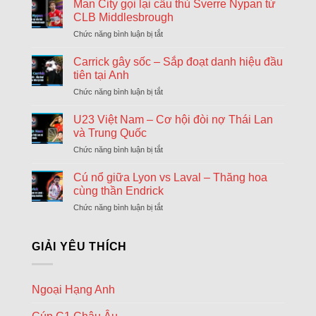
khả
Man City gọi lại cầu thủ Sverre Nypan từ
ngày
năng
cuối
CLB Middlesbrough
09/08
Kristiansund BK
2
Arsenal
17:15
chuyển
Molde
1
Chức năng bình luận bị tắt
ở
sẽ
FT
nhượng
Man
chiêu
Đông
City
Carrick gây sốc – Sắp đoạt danh hiệu đầu
mộ
Loading more...
gọi
Tonali
tiên tại Anh
lại
và
Chức năng bình luận bị tắt
ở
cầu
James
Carrick
thủ
Wilson
gây
U23 Việt Nam – Cơ hội đòi nợ Thái Lan
Sverre
sốc
Nypan
và Trung Quốc
–
từ
Chức năng bình luận bị tắt
ở
Sắp
CLB
U23
đoạt
Middlesbrough
Việt
Cú nổ giữa Lyon vs Laval – Thăng hoa
danh
Nam
hiệu
cùng thần Endrick
–
đầu
Chức năng bình luận bị tắt
ở
Cơ
tiên
Cú
hội
tại
nổ
đòi
Anh
giữa
GIẢI YÊU THÍCH
nợ
Lyon
Thái
vs
Lan
Laval
và
Ngoại Hạng Anh
–
Trung
Thăng
Quốc
hoa