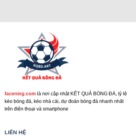
Các chức năng nâng cao thu hút
người dùng
Cập nhật tính năng bổ sung nổi bật
facening.com
là nơi cập nhật KẾT QUẢ BÓNG ĐÁ, tỷ lệ
Ngoài các tính năng chính, trang web còn cung
kèo bóng đá, kèo nhà cái, dự đoán bóng đá nhanh nhất
cấp nhiều công cụ hỗ trợ khác. Những tính năng
trên điện thoại và smartphone
này giúp nâng cao trải nghiệm người dùng và đáp
ứng nhu cầu đa dạng. Sau đây là những tiện ích
mở rộng nổi bật mà bạn không nên bỏ qua. Chúng
LIÊN HỆ