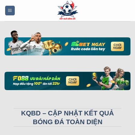
Bỏ
qua
nội
dung
KQBD – CẬP NHẬT KẾT QUẢ
BÓNG ĐÁ TOÀN DIỆN