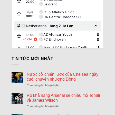
22:00
Belgrano
Club Atlético Unión
11/08
00:15
CA Central Cordoba SDE
Netherlands:
Hạng 2 Hà Lan
AZ Alkmaar Youth
0
18:00
FC Eindhoven
0
45+34
'
Jong PSV Eindhoven Youth
1
18:00
Volendam
0
45+34
'
TIN TỨC MỚI NHẤT
Russia:
VĐQG Nga
09/08
Spartak Moscow
1
17:00
Nước cờ chiến lược của Chelsea ngày
FK Krasnodar
2
FT
cuối chuyển nhượng Đông
09/08
Rubin Kazan
1
Chức năng bình luận bị tắt
ở
17:30
Nước
FC Orenburg
1
FT
cờ
Rõ khả năng Arsenal sẽ chiêu mộ Tonali
chiến
Fakel Voronezh
0
16:30
và James Wilson
lược
Akhmat Grozny
0
90+58
'
Chức năng bình luận bị tắt
ở
của
Rõ
Chelsea
Norway:
VĐQG Na Uy