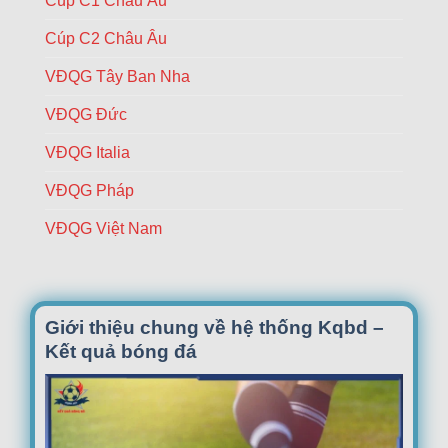
Cúp C1 Châu Âu
cùng
thần
Cúp C2 Châu Âu
Endrick
VĐQG Tây Ban Nha
VĐQG Đức
VĐQG Italia
VĐQG Pháp
VĐQG Việt Nam
Giới thiệu chung về hệ thống Kqbd –
Kết quả bóng đá