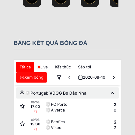
BẢNG KẾT QUẢ BÓNG ĐÁ
Tất cả
Live
Kết thúc
Sắp tới
Xem bóng
2026-08-10
Portugal:
VĐQG Bồ Đào Nha
09/08
FC Porto
2
17:00
Alverca
0
FT
09/08
Benfica
2
19:30
Viseu
2
FT