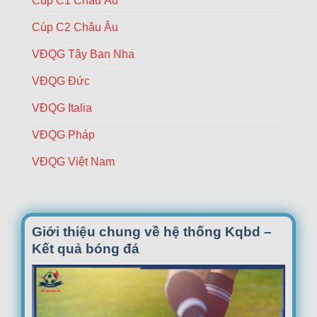
Cúp C1 Châu Âu
cùng
thần
Cúp C2 Châu Âu
Endrick
VĐQG Tây Ban Nha
VĐQG Đức
VĐQG Italia
VĐQG Pháp
VĐQG Việt Nam
Giới thiệu chung về hệ thống Kqbd –
Kết quả bóng đá