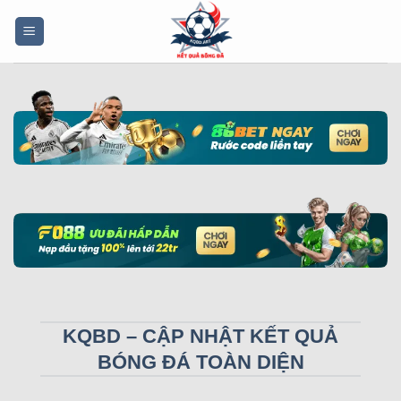
Bỏ
qua
nội
dung
KQBD – CẬP NHẬT KẾT QUẢ
BÓNG ĐÁ TOÀN DIỆN