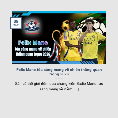
nghiệp.
Bảng xếp hạng – Cập nhật vị trí các đội theo
09
Bảng xếp hạng
trên trang web cung cấp thông tin
Th2
cập nhật về thứ hạng của các đội bóng. Người
dùng có thể xem vị trí, số điểm, hiệu số bàn thắng
và các thống kê khác. Bảng xếp hạng được cập
nhật ngay sau mỗi trận đấu, đảm bảo độ chính
xác. Đây là công cụ hữu ích để đánh giá phong độ
của các đội.
Felix Mane tỏa sáng mang về chiến thắng quan
Tính năng này còn cho phép người dùng lọc bảng
trọng 2026
xếp hạng theo giải đấu hoặc khu vực. Nhờ vậy,
Sân cỏ thế giới đêm qua chứng kiến Sadio Mane rực
người hâm mộ có thể cập nhật nhanh thông tin từ
sáng mang về niềm [...]
đội bóng mình yêu thích. Đối với cược thủ, bảng
xếp hạng là nguồn dữ liệu quan trọng để phân tích
trước khi đặt cược. Nó mang lại cái nhìn tổng
quan về sức mạnh của từng đội.