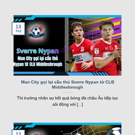
Dưới đây là những tính năng chính làm nên tên
tuổi của trang web. Mỗi tính năng đều được tối ưu
để mang lại trải nghiệm tốt nhất. Hãy cùng khám
phá chi tiết từng tính năng này.
13
Th2
Livescore – Cập nhật tỷ số chính xác từng giây
Tính năng
livescore
của hệ thống cho phép
người dùng theo dõi tỷ số trận đấu theo thời gian
thực. Ngay khi có bàn thắng, thẻ phạt hay sự kiện
quan trọng, hệ thống sẽ cập nhật tức thì. Nhờ vậy,
người xem có thể theo dõi trọn vẹn mọi diễn biến
Man City gọi lại cầu thủ Sverre Nypan từ CLB
trên sân. Livescore hỗ trợ hàng nghìn giải đấu trên
Middlesbrough
toàn cầu.
Thị trường nhân sự kết quả bóng đá châu Âu tiếp tục
sôi động với [...]
Giao diện livescore được thiết kế đơn giản nhưng
đầy đủ thông tin. Người dùng có thể xem chi tiết
về số quả phạt góc, thời gian kiểm soát bóng và
đội hình ra sân. Tính năng này đặc biệt hữu ích
12