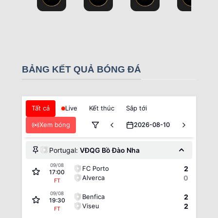
BẢNG KẾT QUẢ BÓNG ĐÁ
Tất cả
Live
Kết thúc
Sắp tới
Xem bóng
2026-08-10
Portugal:
VĐQG Bồ Đào Nha
09/08
FC Porto
2
17:00
Alverca
0
FT
09/08
Benfica
2
19:30
Viseu
2
FT