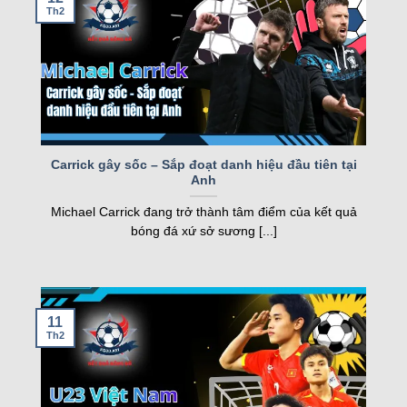
cho những ai tham gia cá cược trực tiếp. Nó cung
Th2
cấp dữ liệu cần thiết để đưa ra quyết định cược
nhanh chóng.
Lịch bóng đá – Theo dõi lịch thi đấu mọi giải
Lịch bóng đá
trên trang web cung cấp thông tin
chi tiết về các trận đấu sắp diễn ra. Người dùng có
thể tra cứu lịch thi đấu của từng giải đấu hoặc đội
Carrick gây sốc – Sắp đoạt danh hiệu đầu tiên tại
Anh
bóng yêu thích. Tất cả đều được sắp xếp khoa
học, dễ dàng theo dõi. Lịch thi đấu được cập nhật
Michael Carrick đang trở thành tâm điểm của kết quả
bóng đá xứ sở sương [...]
sớm, giúp người hâm mộ lên kế hoạch xem bóng
đá.
Ngoài lịch thi đấu, hệ thống còn cung cấp thông tin
về địa điểm, kênh phát sóng và đội hình dự kiến.
11
Th2
Điều này giúp người xem chuẩn bị tốt hơn cho
các trận cầu đỉnh cao. Tính năng này cũng hỗ trợ
cược thủ phân tích trận đấu trước khi đặt cược.