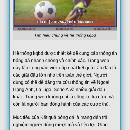
Tìm hiểu chung về hệ thống kqbd
Hệ thống kqbd được thiết kế để cung cấp thông tin
bóng đá nhanh chóng và chính xác. Trang web
này tập trung vào việc cập nhật kết quả trận đấu từ
các giải đấu lớn nhỏ trên toàn thế giới. Người
dùng có thể dễ dàng tra cứu thông tin về Ngoại
Hạng Anh, La Liga, Serie A và nhiều giải đấu
khác. Trang web không chỉ là công cụ tra cứu mà
còn là người bạn đồng hành của các cược thủ.
Mục tiêu của Kết quả bóng đá là mang đến trải
nghiệm người dùng mượt mà và tiện lợi. Giao