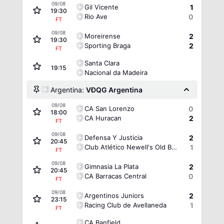
09/08
Gil Vicente
1
19:30
Rio Ave
0
FT
09/08
Moreirense
2
19:30
Sporting Braga
2
FT
Santa Clara
19:15
Nacional da Madeira
Argentina:
VĐQG Argentina
09/08
CA San Lorenzo
0
18:00
CA Huracan
2
FT
09/08
Defensa Y Justicia
2
20:45
Club Atlético Newell's Old Boys
1
FT
09/08
Gimnasia La Plata
2
20:45
CA Barracas Central
0
FT
09/08
Argentinos Juniors
2
23:15
Racing Club de Avellaneda
1
FT
CA Banfield