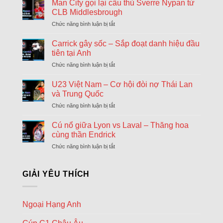
khả
Man City gọi lại cầu thủ Sverre Nypan từ
ngày
năng
cuối
CLB Middlesbrough
09/08
Kristiansund BK
2
Arsenal
17:15
chuyển
Molde
1
Chức năng bình luận bị tắt
ở
sẽ
FT
nhượng
Man
chiêu
Đông
City
Carrick gây sốc – Sắp đoạt danh hiệu đầu
mộ
Loading more...
gọi
Tonali
tiên tại Anh
lại
và
Chức năng bình luận bị tắt
ở
cầu
James
Carrick
thủ
Wilson
gây
U23 Việt Nam – Cơ hội đòi nợ Thái Lan
Sverre
sốc
Nypan
và Trung Quốc
–
từ
Chức năng bình luận bị tắt
ở
Sắp
CLB
U23
đoạt
Middlesbrough
Việt
Cú nổ giữa Lyon vs Laval – Thăng hoa
danh
Nam
hiệu
cùng thần Endrick
–
đầu
Chức năng bình luận bị tắt
ở
Cơ
tiên
Cú
hội
tại
nổ
đòi
Anh
giữa
GIẢI YÊU THÍCH
nợ
Lyon
Thái
vs
Lan
Laval
và
Ngoại Hạng Anh
–
Trung
Thăng
Quốc
hoa