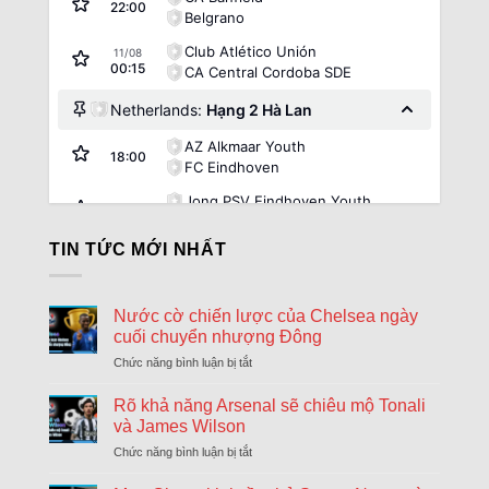
22:00
Belgrano
Club Atlético Unión
11/08
00:15
CA Central Cordoba SDE
Netherlands:
Hạng 2 Hà Lan
AZ Alkmaar Youth
18:00
FC Eindhoven
Jong PSV Eindhoven Youth
18:00
Volendam
TIN TỨC MỚI NHẤT
Russia:
VĐQG Nga
09/08
Spartak Moscow
1
17:00
Nước cờ chiến lược của Chelsea ngày
FK Krasnodar
2
FT
cuối chuyển nhượng Đông
09/08
Rubin Kazan
1
Chức năng bình luận bị tắt
ở
17:30
Nước
FC Orenburg
1
FT
cờ
Rõ khả năng Arsenal sẽ chiêu mộ Tonali
chiến
Fakel Voronezh
và James Wilson
16:30
lược
Akhmat Grozny
Chức năng bình luận bị tắt
ở
của
Rõ
Chelsea
Norway:
VĐQG Na Uy