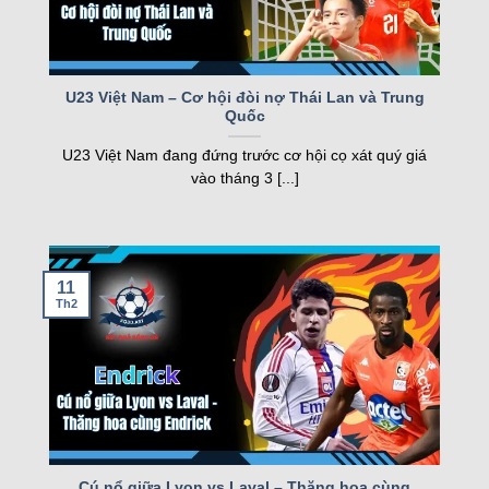
Nó là công cụ không thể thiếu để nắm bắt thông
tin kịp thời.
Tỷ lệ kèo – Nắm bắt kèo nhà cái chuẩn
U23 Việt Nam – Cơ hội đòi nợ Thái Lan và Trung
Tỷ lệ kèo
là một trong những tính năng được yêu
Quốc
thích nhất trên trang web. Trang web cập nhật tỷ lệ
U23 Việt Nam đang đứng trước cơ hội cọ xát quý giá
kèo từ các nhà cái uy tín trên thế giới, đảm bảo độ
vào tháng 3 [...]
chính xác cao. Người chơi có thể so sánh tỷ lệ
kèo châu Á, châu Âu, tài xỉu và nhiều loại kèo
khác. Dữ liệu được cập nhật liên tục, theo sát diễn
biến trận đấu.
11
Th2
Kqbd còn cung cấp các bài phân tích kèo từ
chuyên gia, giúp người chơi hiểu rõ hơn về từng
loại kèo. Thông tin về phong độ đội bóng, lịch sử
đối đầu và tình hình chấn thương cũng được tích
hợp. Điều này giúp cược thủ đưa ra lựa chọn
thông minh, tăng cơ hội chiến thắng. Tính năng
Cú nổ giữa Lyon vs Laval – Thăng hoa cùng