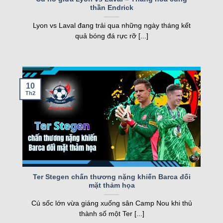
này thực sự là điểm mạnh của hệ thống.
Skegness Town
0
14:00
thần Endrick
Retford FC
0
Hoãn
Dự đoán – Phân tích chuyên sâu
Lyon vs Laval đang trải qua những ngày tháng kết
Leicester Nirvana
0
14:00
quả bóng đá rực rỡ [...]
Long Eaton United
0
Hoãn
Tính năng dự đoán trên trang web mang đến
những nhận định chuyên sâu từ các chuyên gia
Bottesford Town
0
14:00
Aylestone Park
0
Hoãn
bóng đá. Các bài viết phân tích chi tiết phong độ,
đội hình và chiến thuật của hai đội. Dự đoán
Grantham Town
0
14:00
10
Lincoln United
0
Hoãn
không chỉ dựa trên cảm tính mà còn dựa trên dữ
Th2
liệu thống kê thực tế. Nhờ đó, người chơi có
Corby Town
0
14:00
FC Peterborough
0
Hoãn
thông tin tin cậy để đưa ra lựa chọn cá cược.
Loughborough Students
0
14:00
Mỗi bài dự đoán đều được trình bày rõ ràng, dễ
Eastwood Community
0
Hoãn
hiểu, phù hợp với cả người mới bắt đầu. kqbd cập
Desborough Town
0
14:00
nhật dự đoán từ 3-5 ngày trước trận đấu, giúp
Hucknall Town
0
Hoãn
người dùng có thời gian nghiên cứu. Tính năng
Ter Stegen chấn thương nặng khiến Barca đối
Sherwood Colliery
0
14:00
mặt thảm họa
này không chỉ hỗ trợ cá cược mà còn làm tăng sự
Moulton
0
Hoãn
hứng thú khi theo dõi trận đấu. Nó là cầu nối giữa
Cú sốc lớn vừa giáng xuống sân Camp Nou khi thủ
Woodbridge Town
0
14:00
người hâm mộ và thế giới bóng đá chuyên
Heacham
0
thành số một Ter [...]
Hoãn