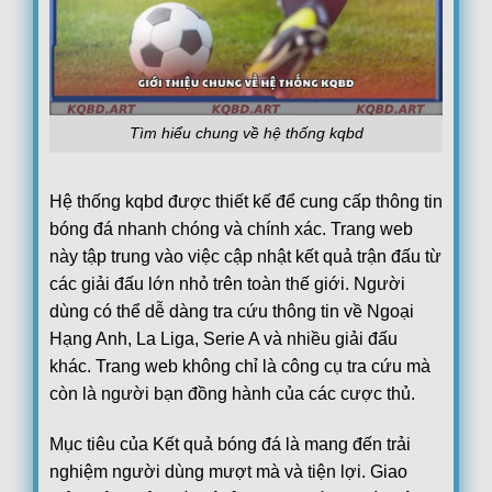
14:00
Horden CW
0
Hoãn
Newcastle Benfield
0
14:00
Redcar Athletic
0
Hoãn
Guisborough Town
0
14:00
Thornaby F.C.
1
FT
Tìm hiểu chung về hệ thống kqbd
0
14:00
Pickering Town FC
0
Hoãn
Hệ thống kqbd được thiết kế để cung cấp thông tin
Newton Aycliffe F.C.
0
14:00
bóng đá nhanh chóng và chính xác. Trang web
Kendal Town
1
FT
này tập trung vào việc cập nhật kết quả trận đấu từ
Knaresborough Town
0
14:00
các giải đấu lớn nhỏ trên toàn thế giới. Người
Whickham
0
Hoãn
dùng có thể dễ dàng tra cứu thông tin về Ngoại
Blyth Spartans
2
14:00
Hạng Anh, La Liga, Serie A và nhiều giải đấu
Newcastle Blue Star
0
FT
khác. Trang web không chỉ là công cụ tra cứu mà
Euxton Villa
0
14:00
còn là người bạn đồng hành của các cược thủ.
Atherton Laburnum Rovers
0
Hoãn
1874 Northwich
3
14:00
Mục tiêu của Kết quả bóng đá là mang đến trải
Rossington Main
0
FT
nghiệm người dùng mượt mà và tiện lợi. Giao