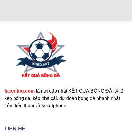
Mulbarton Wanderers F.C.
0
14:00
Các chức năng nâng cao thu hút
Lakenheath
0
Hoãn
người dùng
Lowestoft Town
0
14:00
Cambridge City
0
Hoãn
Harleston Town
0
14:00
Great Yarmouth Town
0
Hoãn
Brantham Athletic
0
14:00
Soham Town Rangers
0
Hoãn
Cornard United
0
14:00
Downham Town FC
0
Hoãn
Wisbech Town
0
14:00
Cập nhật tính năng bổ sung nổi bật
Saffron Walden Town
0
Hoãn
facening.com
là nơi cập nhật KẾT QUẢ BÓNG ĐÁ, tỷ lệ
Harwich Parkeston
0
14:00
Ngoài các tính năng chính, trang web còn cung
kèo bóng đá, kèo nhà cái, dự đoán bóng đá nhanh nhất
Mildenhall Town
0
Hoãn
cấp nhiều công cụ hỗ trợ khác. Những tính năng
trên điện thoại và smartphone
Baldock Town
0
14:00
này giúp nâng cao trải nghiệm người dùng và đáp
AFC Kempston Rovers
0
Hoãn
ứng nhu cầu đa dạng. Sau đây là những tiện ích
Biggleswade United FC
0
14:00
mở rộng nổi bật mà bạn không nên bỏ qua. Chúng
Woodford Town
0
LIÊN HỆ
Hoãn