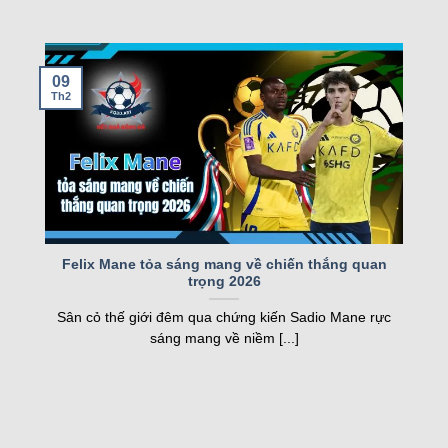
nghiệp.
Wroxham F.C.
0
14:00
Ipswich Wanderers
0
Hoãn
Bảng xếp hạng – Cập nhật vị trí các đội theo
Ely City F.C.
0
14:00
09
March Town United
0
Hoãn
Bảng xếp hạng
trên trang web cung cấp thông tin
Th2
cập nhật về thứ hạng của các đội bóng. Người
Histon
0
14:00
Brightlingsea Regent
0
Hoãn
dùng có thể xem vị trí, số điểm, hiệu số bàn thắng
và các thống kê khác. Bảng xếp hạng được cập
Haverhill Rovers
0
14:00
Halstead Town
0
Hoãn
nhật ngay sau mỗi trận đấu, đảm bảo độ chính
xác. Đây là công cụ hữu ích để đánh giá phong độ
Eynesbury Rovers
0
14:00
Fakenham Town
0
Hoãn
của các đội.
Godmanchester Rovers
0
14:00
Felix Mane tỏa sáng mang về chiến thắng quan
Tính năng này còn cho phép người dùng lọc bảng
Newmarket Town
0
trọng 2026
Hoãn
xếp hạng theo giải đấu hoặc khu vực. Nhờ vậy,
Stowmarket Town
0
14:00
Sân cỏ thế giới đêm qua chứng kiến Sadio Mane rực
người hâm mộ có thể cập nhật nhanh thông tin từ
St Neots Town
0
Hoãn
sáng mang về niềm [...]
đội bóng mình yêu thích. Đối với cược thủ, bảng
Dereham Town
0
14:00
xếp hạng là nguồn dữ liệu quan trọng để phân tích
Walsham Le Willows F.C.
0
Hoãn
trước khi đặt cược. Nó mang lại cái nhìn tổng
Kirkley Pakefield
0
14:00
quan về sức mạnh của từng đội.
little oakley
0
Hoãn