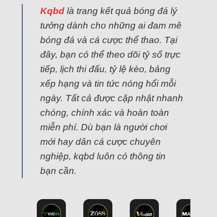
Kqbd
là trang kết quả bóng đá lý
tưởng dành cho những ai đam mê
bóng đá và cá cược thể thao. Tại
đây, bạn có thể theo dõi tỷ số trực
tiếp, lịch thi đấu, tỷ lệ kèo, bảng
xếp hạng và tin tức nóng hổi mỗi
ngày. Tất cả được cập nhật nhanh
chóng, chính xác và hoàn toàn
miễn phí. Dù bạn là người chơi
mới hay dân cá cược chuyên
nghiệp, kqbd luôn có thông tin
bạn cần.