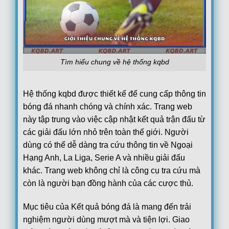
Lech Poznan
17:00
KI Klaksvik
Lincoln Red Imps FC
17:00
Omonia Nicosia FC
Red Bull Salzburg
Tìm hiểu chung về hệ thống kqbd
17:00
Pafos FC
PAOK Saloniki
17:45
Hệ thống kqbd được thiết kế để cung cấp thông tin
Anderlecht
bóng đá nhanh chóng và chính xác. Trang web
Thun
18:00
này tập trung vào việc cập nhật kết quả trận đấu từ
Vikingur Reykjavik
các giải đấu lớn nhỏ trên toàn thế giới. Người
Benfica
19:00
dùng có thể dễ dàng tra cứu thông tin về Ngoại
Heart of Midlothian F.C.
Hạng Anh, La Liga, Serie A và nhiều giải đấu
Argentina:
VĐQG Argentina
khác. Trang web không chỉ là công cụ tra cứu mà
05/08
Boca Juniors
1
còn là người bạn đồng hành của các cược thủ.
22:00
Estudiantes La Plata
0
FT
Mục tiêu của Kết quả bóng đá là mang đến trải
Club Atletico Tigre
0
00:15
nghiệm người dùng mượt mà và tiện lợi. Giao
Belgrano
0
FT