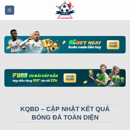
Bỏ
qua
nội
dung
KQBD – CẬP NHẬT KẾT QUẢ
BÓNG ĐÁ TOÀN DIỆN