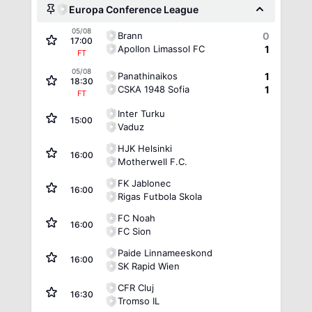
Europa Conference League
05/08
Brann
0
17:00
Apollon Limassol FC
1
FT
05/08
Panathinaikos
1
18:30
CSKA 1948 Sofia
1
FT
Inter Turku
15:00
Vaduz
HJK Helsinki
16:00
Motherwell F.C.
FK Jablonec
16:00
Rigas Futbola Skola
FC Noah
16:00
FC Sion
Paide Linnameeskond
16:00
SK Rapid Wien
CFR Cluj
16:30
Tromso IL