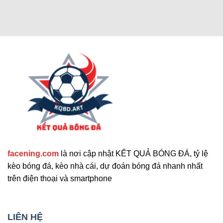
Các chức năng nâng cao thu hút
người dùng
Cập nhật tính năng bổ sung nổi bật
facening.com
là nơi cập nhật KẾT QUẢ BÓNG ĐÁ, tỷ lệ
Ngoài các tính năng chính, trang web còn cung
kèo bóng đá, kèo nhà cái, dự đoán bóng đá nhanh nhất
cấp nhiều công cụ hỗ trợ khác. Những tính năng
trên điện thoại và smartphone
này giúp nâng cao trải nghiệm người dùng và đáp
ứng nhu cầu đa dạng. Sau đây là những tiện ích
mở rộng nổi bật mà bạn không nên bỏ qua. Chúng
LIÊN HỆ