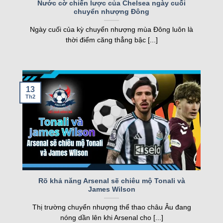
FT
Nước cờ chiến lược của Chelsea ngày cuối
chuyển nhượng Đông
nghiệp, kqbd ngày càng khẳng định vị thế của
05/08
Juventus Women
2
19:00
mình.
SCU Torreense Women
1
Ngày cuối của kỳ chuyển nhượng mùa Đông luôn là
FT
thời điểm căng thẳng bậc [...]
Các tính năng nổi bật của Kqbd – Kết
Loading more...
quả bóng đá
13
Th2
Một số tính năng nổi bật của kqbd
Rõ khả năng Arsenal sẽ chiêu mộ Tonali và
James Wilson
Trang web sở hữu nhiều tính năng vượt trội, đáp
Thị trường chuyển nhượng thể thao châu Âu đang
ứng nhu cầu của cả người hâm mộ và cược thủ.
nóng dần lên khi Arsenal cho [...]