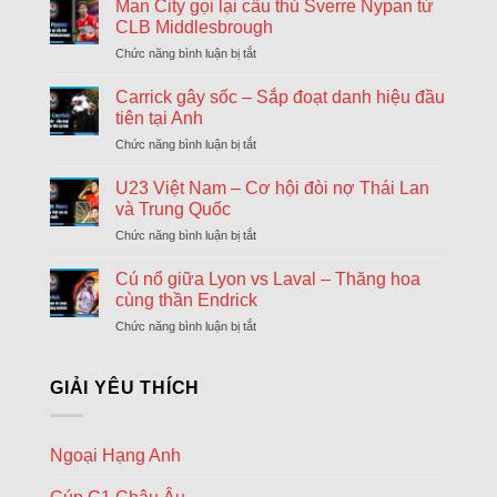
khả
Man City gọi lại cầu thủ Sverre Nypan từ
ngày
AFC Ajax
năng
cuối
CLB Middlesbrough
18:00
Shelbourne
Arsenal
chuyển
Chức năng bình luận bị tắt
ở
sẽ
nhượng
Hapoel Tel Aviv
Man
chiêu
Đông
18:00
City
GKS Katowice
Carrick gây sốc – Sắp đoạt danh hiệu đầu
mộ
gọi
Tonali
tiên tại Anh
FC Twente Enschede
lại
và
18:00
Chức năng bình luận bị tắt
ở
cầu
Dunajska Streda
James
Carrick
thủ
Wilson
gây
Borac Banja Luka
U23 Việt Nam – Cơ hội đòi nợ Thái Lan
Sverre
18:30
sốc
Maxline Vitebsk
Nypan
và Trung Quốc
–
từ
Chức năng bình luận bị tắt
ở
Sporting Braga
Sắp
CLB
18:30
U23
đoạt
Dinamo Minsk
Middlesbrough
Việt
Cú nổ giữa Lyon vs Laval – Thăng hoa
danh
Nam
Lugano
hiệu
cùng thần Endrick
18:30
–
đầu
NSI Runavik
Chức năng bình luận bị tắt
ở
Cơ
tiên
Cú
hội
Valur Reykjavik
tại
18:30
nổ
đòi
Nordsjaelland
Anh
giữa
GIẢI YÊU THÍCH
nợ
Lyon
Bohemians
Thái
18:45
vs
Lan
Midtjylland
Laval
và
Ngoại Hạng Anh
–
Rijeka
Trung
18:45
Thăng
Quốc
Ilves Tampere
hoa