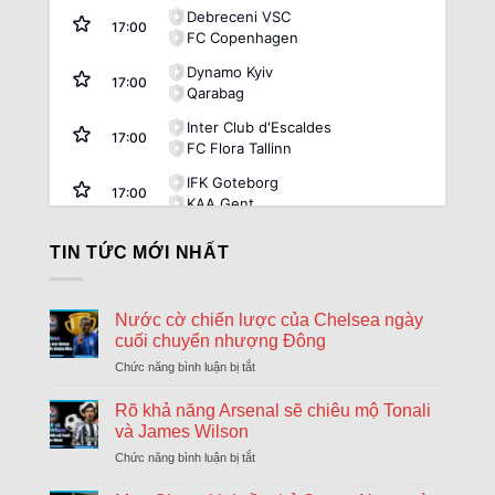
Debreceni VSC
17:00
FC Copenhagen
Dynamo Kyiv
17:00
Qarabag
Inter Club d'Escaldes
17:00
FC Flora Tallinn
IFK Goteborg
17:00
KAA Gent
Rakow Czestochowa
17:00
TIN TỨC MỚI NHẤT
Hammarby
Riga FC
17:00
Győri ETO FC
Nước cờ chiến lược của Chelsea ngày
cuối chuyển nhượng Đông
Sheriff Tiraspol
17:00
St. Gallen
Chức năng bình luận bị tắt
ở
Nước
FK Zalgiris Vilnius
cờ
Rõ khả năng Arsenal sẽ chiêu mộ Tonali
17:00
Hajduk Split
chiến
và James Wilson
lược
Beitar Jerusalem
Chức năng bình luận bị tắt
ở
của
17:30
Rõ
Austria Vienna
Chelsea