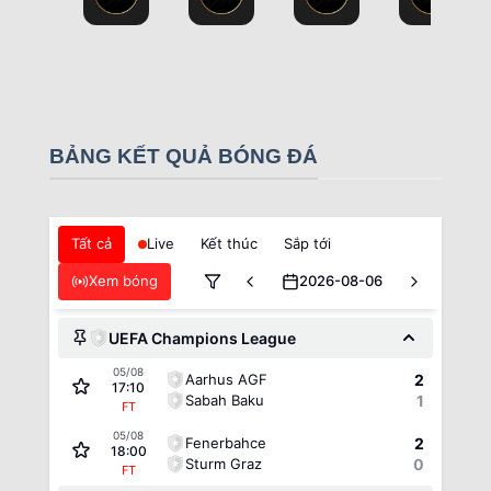
BẢNG KẾT QUẢ BÓNG ĐÁ
Tất cả
Live
Kết thúc
Sắp tới
Xem bóng
2026-08-06
UEFA Champions League
05/08
Aarhus AGF
2
17:10
Sabah Baku
1
FT
05/08
Fenerbahce
2
18:00
Sturm Graz
0
FT