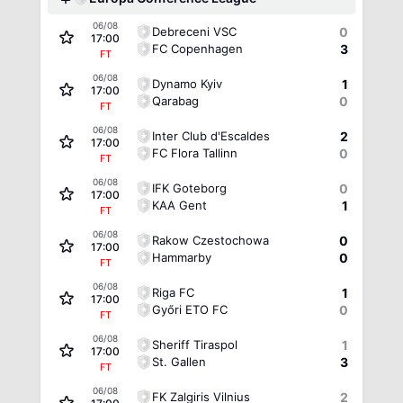
06/08
Debreceni VSC
0
17:00
FC Copenhagen
3
FT
06/08
Dynamo Kyiv
1
17:00
Qarabag
0
FT
06/08
Inter Club d'Escaldes
2
17:00
FC Flora Tallinn
0
FT
06/08
IFK Goteborg
0
17:00
KAA Gent
1
FT
06/08
Rakow Czestochowa
0
17:00
Hammarby
0
FT
06/08
Riga FC
1
17:00
Győri ETO FC
0
FT
06/08
Sheriff Tiraspol
1
17:00
St. Gallen
3
FT
06/08
FK Zalgiris Vilnius
2