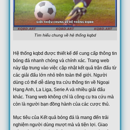
Brislington
0
Hoãn
Kingstonian
2
18:45
Hastings United
1
HT
Romulus FC
0
18:45
Highgate United
0
Hoãn
Tìm hiểu chung về hệ thống kqbd
Thetford Town F.C.
1
18:45
Yaxley
0
48
'
Hệ thống kqbd được thiết kế để cung cấp thông tin
Enfield 1893
1
18:45
Welwyn Garden City
0
HT
bóng đá nhanh chóng và chính xác. Trang web
này tập trung vào việc cập nhật kết quả trận đấu từ
Hartpury University
0
18:45
Cirencester
0
48
'
các giải đấu lớn nhỏ trên toàn thế giới. Người
dùng có thể dễ dàng tra cứu thông tin về Ngoại
Cribbs
0
18:45
Fairford Town
1
49
'
Hạng Anh, La Liga, Serie A và nhiều giải đấu
khác. Trang web không chỉ là công cụ tra cứu mà
Aylesbury United
0
18:45
Flackwell Heath
1
HT
còn là người bạn đồng hành của các cược thủ.
Lye Town
0
18:45
Mục tiêu của Kết quả bóng đá là mang đến trải
Stone Old Alleynians
0
Hoãn
nghiệm người dùng mượt mà và tiện lợi. Giao
Dudley Town
0
18:45