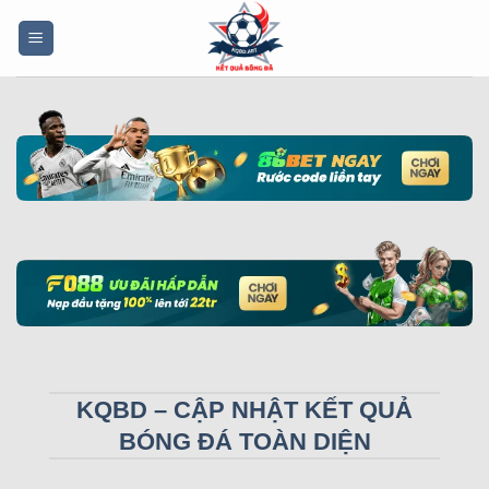
Bỏ
qua
nội
dung
KQBD – CẬP NHẬT KẾT QUẢ
BÓNG ĐÁ TOÀN DIỆN