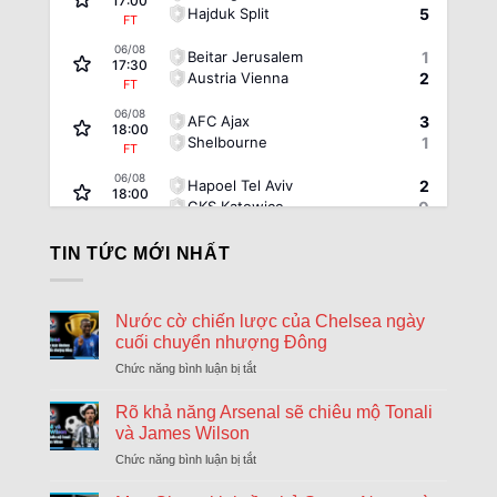
17:00
Hajduk Split
5
FT
06/08
Beitar Jerusalem
1
17:30
Austria Vienna
2
FT
06/08
AFC Ajax
3
18:00
Shelbourne
1
FT
06/08
Hapoel Tel Aviv
2
18:00
GKS Katowice
0
FT
06/08
FC Twente Enschede
6
TIN TỨC MỚI NHẤT
18:00
Dunajska Streda
0
FT
06/08
Borac Banja Luka
1
Nước cờ chiến lược của Chelsea ngày
18:30
Maxline Vitebsk
0
cuối chuyển nhượng Đông
FT
Chức năng bình luận bị tắt
ở
06/08
Sporting Braga
1
18:30
Nước
Dinamo Minsk
0
FT
cờ
Rõ khả năng Arsenal sẽ chiêu mộ Tonali
chiến
và James Wilson
06/08
Lugano
2
lược
18:30
Chức năng bình luận bị tắt
ở
NSI Runavik
0
của
FT
Rõ
Chelsea