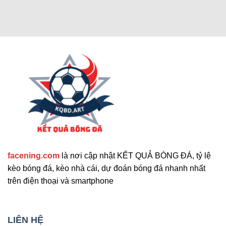
Các chức năng nâng cao thu hút
người dùng
Cập nhật tính năng bổ sung nổi bật
facening.com
là nơi cập nhật KẾT QUẢ BÓNG ĐÁ, tỷ lệ
Ngoài các tính năng chính, trang web còn cung
kèo bóng đá, kèo nhà cái, dự đoán bóng đá nhanh nhất
cấp nhiều công cụ hỗ trợ khác. Những tính năng
trên điện thoại và smartphone
này giúp nâng cao trải nghiệm người dùng và đáp
ứng nhu cầu đa dạng. Sau đây là những tiện ích
mở rộng nổi bật mà bạn không nên bỏ qua. Chúng
LIÊN HỆ