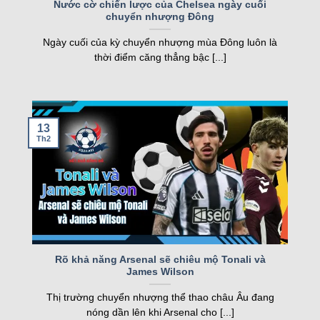
Nước cờ chiến lược của Chelsea ngày cuối
chuyển nhượng Đông
nghiệp, kqbd ngày càng khẳng định vị thế của
Loading more...
mình.
Ngày cuối của kỳ chuyển nhượng mùa Đông luôn là
thời điểm căng thẳng bậc [...]
Các tính năng nổi bật của Kqbd – Kết
quả bóng đá
13
Th2
Một số tính năng nổi bật của kqbd
Rõ khả năng Arsenal sẽ chiêu mộ Tonali và
James Wilson
Trang web sở hữu nhiều tính năng vượt trội, đáp
Thị trường chuyển nhượng thể thao châu Âu đang
ứng nhu cầu của cả người hâm mộ và cược thủ.
nóng dần lên khi Arsenal cho [...]