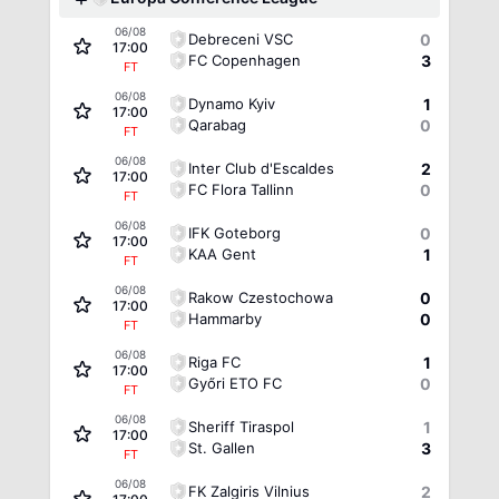
06/08
Debreceni VSC
0
17:00
FC Copenhagen
3
FT
06/08
Dynamo Kyiv
1
17:00
Qarabag
0
FT
06/08
Inter Club d'Escaldes
2
17:00
FC Flora Tallinn
0
FT
06/08
IFK Goteborg
0
17:00
KAA Gent
1
FT
06/08
Rakow Czestochowa
0
17:00
Hammarby
0
FT
06/08
Riga FC
1
17:00
Győri ETO FC
0
FT
06/08
Sheriff Tiraspol
1
17:00
St. Gallen
3
FT
06/08
FK Zalgiris Vilnius
2