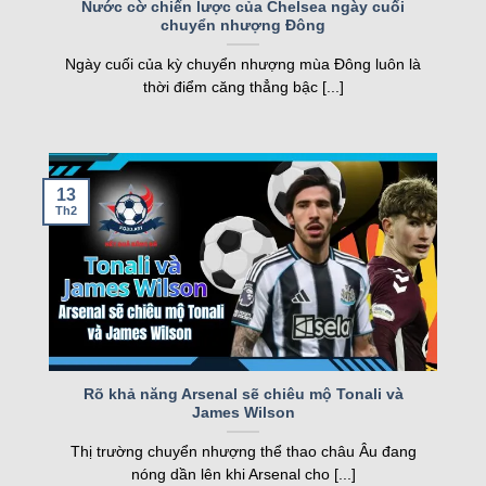
Nước cờ chiến lược của Chelsea ngày cuối
chuyển nhượng Đông
nghiệp, kqbd ngày càng khẳng định vị thế của
Loading more...
mình.
Ngày cuối của kỳ chuyển nhượng mùa Đông luôn là
thời điểm căng thẳng bậc [...]
Các tính năng nổi bật của Kqbd – Kết
quả bóng đá
13
Th2
Một số tính năng nổi bật của kqbd
Rõ khả năng Arsenal sẽ chiêu mộ Tonali và
James Wilson
Trang web sở hữu nhiều tính năng vượt trội, đáp
Thị trường chuyển nhượng thể thao châu Âu đang
ứng nhu cầu của cả người hâm mộ và cược thủ.
nóng dần lên khi Arsenal cho [...]