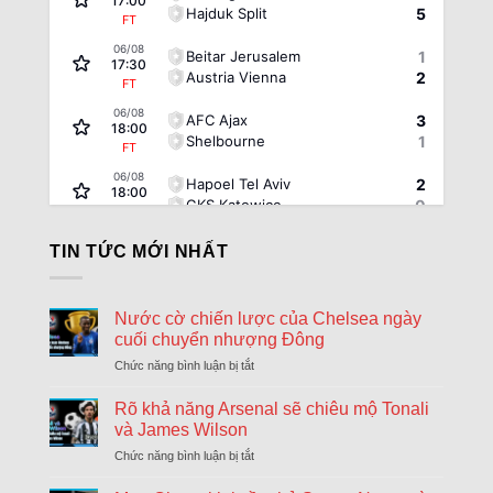
17:00
Hajduk Split
5
FT
06/08
Beitar Jerusalem
1
17:30
Austria Vienna
2
FT
06/08
AFC Ajax
3
18:00
Shelbourne
1
FT
06/08
Hapoel Tel Aviv
2
18:00
GKS Katowice
0
FT
06/08
FC Twente Enschede
6
TIN TỨC MỚI NHẤT
18:00
Dunajska Streda
0
FT
06/08
Borac Banja Luka
1
Nước cờ chiến lược của Chelsea ngày
18:30
Maxline Vitebsk
0
cuối chuyển nhượng Đông
FT
Chức năng bình luận bị tắt
ở
06/08
Sporting Braga
1
18:30
Nước
Dinamo Minsk
0
FT
cờ
Rõ khả năng Arsenal sẽ chiêu mộ Tonali
chiến
và James Wilson
06/08
Lugano
2
lược
18:30
Chức năng bình luận bị tắt
ở
NSI Runavik
0
của
FT
Rõ
Chelsea