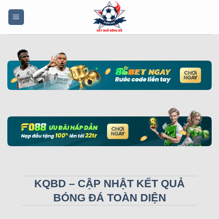
Bỏ
qua
nội
dung
KQBD – CẬP NHẬT KẾT QUẢ
BÓNG ĐÁ TOÀN DIỆN