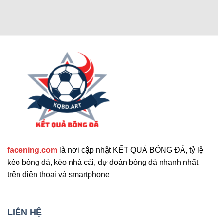
Các chức năng nâng cao thu hút
người dùng
Cập nhật tính năng bổ sung nổi bật
facening.com
là nơi cập nhật KẾT QUẢ BÓNG ĐÁ, tỷ lệ
Ngoài các tính năng chính, trang web còn cung
kèo bóng đá, kèo nhà cái, dự đoán bóng đá nhanh nhất
cấp nhiều công cụ hỗ trợ khác. Những tính năng
trên điện thoại và smartphone
này giúp nâng cao trải nghiệm người dùng và đáp
ứng nhu cầu đa dạng. Sau đây là những tiện ích
mở rộng nổi bật mà bạn không nên bỏ qua. Chúng
LIÊN HỆ