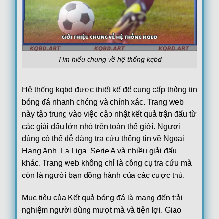
Brislington
Kingstonian
18:45
Hastings United
Romulus FC
18:45
Highgate United
Tìm hiểu chung về hệ thống kqbd
Thetford Town F.C.
18:45
Yaxley
Hệ thống kqbd được thiết kế để cung cấp thông tin
Enfield 1893
18:45
Welwyn Garden City
bóng đá nhanh chóng và chính xác. Trang web
này tập trung vào việc cập nhật kết quả trận đấu từ
Hartpury University
18:45
Cirencester
các giải đấu lớn nhỏ trên toàn thế giới. Người
dùng có thể dễ dàng tra cứu thông tin về Ngoại
Cribbs
18:45
Fairford Town
Hạng Anh, La Liga, Serie A và nhiều giải đấu
khác. Trang web không chỉ là công cụ tra cứu mà
Aylesbury United
18:45
Flackwell Heath
còn là người bạn đồng hành của các cược thủ.
Lye Town
18:45
Mục tiêu của Kết quả bóng đá là mang đến trải
Stone Old Alleynians
nghiệm người dùng mượt mà và tiện lợi. Giao
Dudley Town
18:45