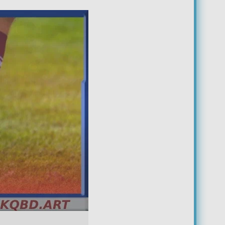
1
3
2
5
1
2
3
1
2
0
6
0
1
0
1
0
2
0