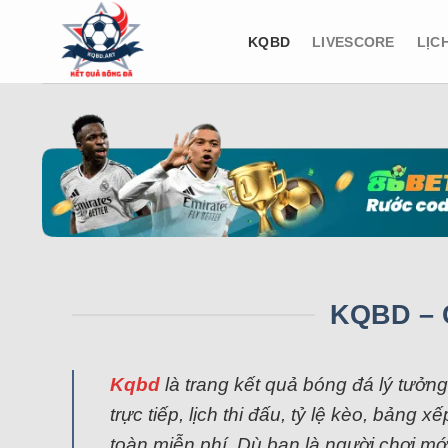
Bỏ
qua
KQBD
LIVESCORE
LỊC
nội
dung
KQBD – 
Kqbd
là trang kết quả bóng đá lý tưởn
trực tiếp, lịch thi đấu, tỷ lệ kèo, bản
toàn miễn phí. Dù bạn là người chơi mớ