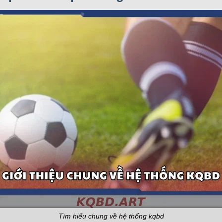
Tìm hiểu chung về hệ thống kqbd