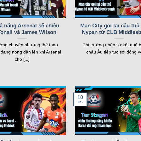
ả năng Arsenal sẽ chiêu
Man City gọi lại cầu thủ
onali và James Wilson
Nypan từ CLB Middles
ường chuyển nhượng thể thao
Thị trường nhân sự kết quả 
đang nóng dần lên khi Arsenal
châu Âu tiếp tục sôi động với
cho [...]
10
Th2
Một số tính năng nổi bật của kqbd
g nhu cầu của cả người hâm mộ và cược thủ. Dưới đây là những 
 nhất. Hãy cùng khám phá chi tiết từng tính năng này.