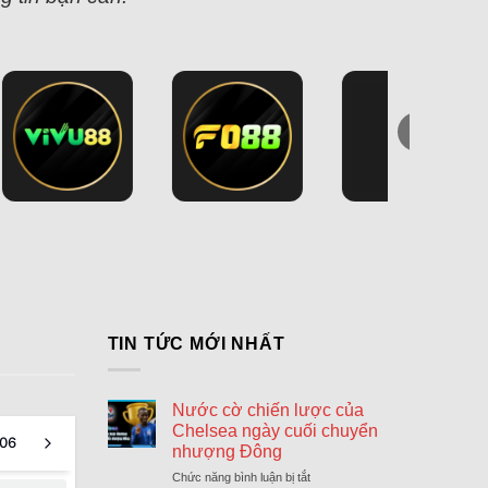
TIN TỨC MỚI NHẤT
Nước cờ chiến lược của
Chelsea ngày cuối chuyển
06
nhượng Đông
Chức năng bình luận bị tắt
ở