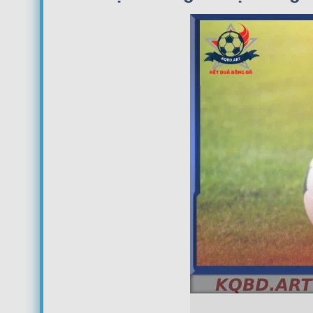
Sheriff Tiraspol
17:00
St. Gallen
FT
FK Zalgiris Vilnius
17:00
Hajduk Split
FT
Beitar Jerusalem
17:30
Austria Vienna
FT
AFC Ajax
18:00
Shelbourne
FT
Hapoel Tel Aviv
18:00
GKS Katowice
FT
FC Twente Enschede
18:00
Dunajska Streda
FT
Borac Banja Luka
18:30
Maxline Vitebsk
FT
Sporting Braga
18:30
Dinamo Minsk
FT
Lugano
18:30
NSI Runavik
FT