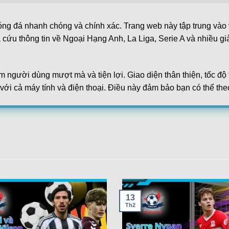
óng đá nhanh chóng và chính xác. Trang web này tập trung vào v
a cứu thông tin về Ngoại Hạng Anh, La Liga, Serie A và nhiều gi
m người dùng mượt mà và tiện lợi. Giao diện thân thiện, tốc đ
 với cả máy tính và điện thoại. Điều này đảm bảo bạn có thể the
dữ liệu đáng tin cậy. Các thông tin đều được lấy từ những tổ 
hay tỷ lệ kèo. Đây là lý do hệ thống trở thành lựa chọn hàng đ
rợ cá cược thể thao. Từ phân tích trận đấu đến dự đoán kết quả
ới sự đa dạng và chuyên nghiệp, kqbd ngày càng khẳng định v
d – Kết quả bóng đá
13
Th2