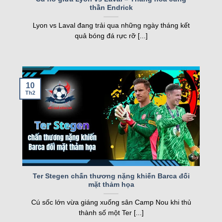
này thực sự là điểm mạnh của hệ thống.
Skegness Town
thần Endrick
14:00
Retford FC
Dự đoán – Phân tích chuyên sâu
Lyon vs Laval đang trải qua những ngày tháng kết
Leicester Nirvana
0
14:00
quả bóng đá rực rỡ [...]
Long Eaton United
0
Hoãn
Tính năng dự đoán trên trang web mang đến
những nhận định chuyên sâu từ các chuyên gia
Bottesford Town
14:00
Aylestone Park
bóng đá. Các bài viết phân tích chi tiết phong độ,
đội hình và chiến thuật của hai đội. Dự đoán
Grantham Town
14:00
10
Lincoln United
không chỉ dựa trên cảm tính mà còn dựa trên dữ
Th2
liệu thống kê thực tế. Nhờ đó, người chơi có
Corby Town
14:00
FC Peterborough
thông tin tin cậy để đưa ra lựa chọn cá cược.
Loughborough Students
14:00
Eastwood Community
Mỗi bài dự đoán đều được trình bày rõ ràng, dễ
hiểu, phù hợp với cả người mới bắt đầu. kqbd cập
Desborough Town
14:00
Hucknall Town
nhật dự đoán từ 3-5 ngày trước trận đấu, giúp
người dùng có thời gian nghiên cứu. Tính năng
Ter Stegen chấn thương nặng khiến Barca đối
Sherwood Colliery
14:00
mặt thảm họa
Moulton
này không chỉ hỗ trợ cá cược mà còn làm tăng sự
hứng thú khi theo dõi trận đấu. Nó là cầu nối giữa
Cú sốc lớn vừa giáng xuống sân Camp Nou khi thủ
Woodbridge Town
14:00
Heacham
người hâm mộ và thế giới bóng đá chuyên
thành số một Ter [...]