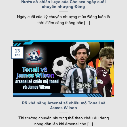
North Ferriby United
0
14:00
Nước cờ chiến lược của Chelsea ngày cuối
St Helens Town
0
Hoãn
chuyển nhượng Đông
nghiệp, kqbd ngày càng khẳng định vị thế của
mình.
Wythenshawe Town
Ngày cuối của kỳ chuyển nhượng mùa Đông luôn là
14:00
Cheadle Town
thời điểm căng thẳng bậc [...]
Các tính năng nổi bật của Kqbd – Kết
Silsden A.F.C.
14:00
quả bóng đá
Mossley
Ramsbottom United
14:00
South London
13
Th2
Nelson
14:00
Stockport Georgians
Handsworth Parramore
14:00
Prestwich Heys
0
Runcorn Town
14:00
0
Hoãn
Một số tính năng nổi bật của kqbd
Barnoldswick Town
14:00
Rõ khả năng Arsenal sẽ chiêu mộ Tonali và
Atherton Collieries
James Wilson
Trang web sở hữu nhiều tính năng vượt trội, đáp
Tadcaster Albion
14:00
Thị trường chuyển nhượng thể thao châu Âu đang
Glossop North End
ứng nhu cầu của cả người hâm mộ và cược thủ.
nóng dần lên khi Arsenal cho [...]