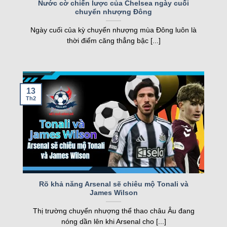
North Ferriby United
0
14:00
Nước cờ chiến lược của Chelsea ngày cuối
St Helens Town
0
Hoãn
chuyển nhượng Đông
nghiệp, kqbd ngày càng khẳng định vị thế của
mình.
Wythenshawe Town
Ngày cuối của kỳ chuyển nhượng mùa Đông luôn là
14:00
Cheadle Town
thời điểm căng thẳng bậc [...]
Các tính năng nổi bật của Kqbd – Kết
Silsden A.F.C.
14:00
quả bóng đá
Mossley
Ramsbottom United
14:00
South London
13
Th2
Nelson
14:00
Stockport Georgians
Handsworth Parramore
14:00
Prestwich Heys
Runcorn Town
0
14:00
Dearne District
0
Hoãn
Một số tính năng nổi bật của kqbd
Barnoldswick Town
14:00
Rõ khả năng Arsenal sẽ chiêu mộ Tonali và
Atherton Collieries
James Wilson
Trang web sở hữu nhiều tính năng vượt trội, đáp
Tadcaster Albion
14:00
Thị trường chuyển nhượng thể thao châu Âu đang
Glossop North End
ứng nhu cầu của cả người hâm mộ và cược thủ.
nóng dần lên khi Arsenal cho [...]