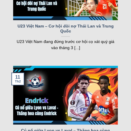
Nó là công cụ không thể thiếu để nắm bắt thông
Sporting Khalsa
14:00
Nantwich Town
tin kịp thời.
Rugby Town
14:00
Tỷ lệ kèo – Nắm bắt kèo nhà cái chuẩn
Uttoxeter Town
U23 Việt Nam – Cơ hội đòi nợ Thái Lan và Trung
Tỷ lệ kèo
là một trong những tính năng được yêu
Quốc
Kidsgrove Athletic
14:00
Abbey Hulton
thích nhất trên trang web. Trang web cập nhật tỷ lệ
U23 Việt Nam đang đứng trước cơ hội cọ xát quý giá
kèo từ các nhà cái uy tín trên thế giới, đảm bảo độ
Blackstones
vào tháng 3 [...]
14:00
Northampton Sileby Rangers
chính xác cao. Người chơi có thể so sánh tỷ lệ
kèo châu Á, châu Âu, tài xỉu và nhiều loại kèo
Daventry Town
14:00
Boston Town
khác. Dữ liệu được cập nhật liên tục, theo sát diễn
biến trận đấu.
Kimberley Miners Welfare
11
14:00
Rushden Diamonds
Th2
Kqbd còn cung cấp các bài phân tích kèo từ
Newark Town
14:00
Wellingborough Town
chuyên gia, giúp người chơi hiểu rõ hơn về từng
loại kèo. Thông tin về phong độ đội bóng, lịch sử
Grimsby Borough
14:00
Bourne Town
đối đầu và tình hình chấn thương cũng được tích
hợp. Điều này giúp cược thủ đưa ra lựa chọn
AFC Mansfield
14:00
Retford United
thông minh, tăng cơ hội chiến thắng. Tính năng
Cú nổ giữa Lyon vs Laval – Thăng hoa cùng