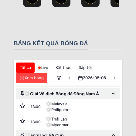
BẢNG KẾT QUẢ BÓNG ĐÁ
Tất cả
Live
Kết thúc
Sắp tới
Xem bóng
2026-08-08
Giải Vô địch Bóng đá Đông Nam Á
Malaysia
13:00
Philippines
Thái Lan
13:00
Myanmar
England:
FA Cup