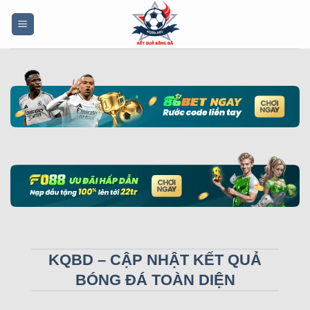
Bỏ
qua
nội
dung
KQBD – CẬP NHẬT KẾT QUẢ
BÓNG ĐÁ TOÀN DIỆN