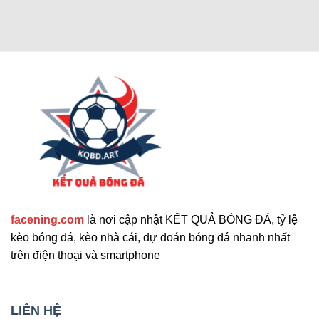
Các chức năng nâng cao thu hút
người dùng
Cập nhật tính năng bổ sung nổi bật
facening.com
là nơi cập nhật KẾT QUẢ BÓNG ĐÁ, tỷ lệ
Ngoài các tính năng chính, trang web còn cung
kèo bóng đá, kèo nhà cái, dự đoán bóng đá nhanh nhất
cấp nhiều công cụ hỗ trợ khác. Những tính năng
trên điện thoại và smartphone
này giúp nâng cao trải nghiệm người dùng và đáp
ứng nhu cầu đa dạng. Sau đây là những tiện ích
mở rộng nổi bật mà bạn không nên bỏ qua. Chúng
LIÊN HỆ