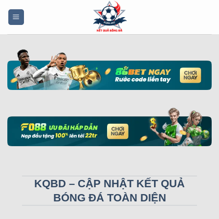
Bỏ
qua
nội
dung
KQBD – CẬP NHẬT KẾT QUẢ
BÓNG ĐÁ TOÀN DIỆN