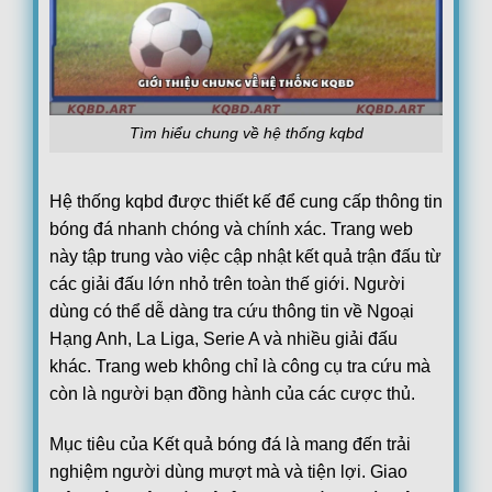
08/08
Juventus Women
1
19:00
Hammarby Women
1
FT
FT[1-1],ET[3-1],Juventus Women win
Loading more...
Tìm hiểu chung về hệ thống kqbd
Hệ thống kqbd được thiết kế để cung cấp thông tin
bóng đá nhanh chóng và chính xác. Trang web
này tập trung vào việc cập nhật kết quả trận đấu từ
các giải đấu lớn nhỏ trên toàn thế giới. Người
dùng có thể dễ dàng tra cứu thông tin về Ngoại
Hạng Anh, La Liga, Serie A và nhiều giải đấu
khác. Trang web không chỉ là công cụ tra cứu mà
còn là người bạn đồng hành của các cược thủ.
Mục tiêu của Kết quả bóng đá là mang đến trải
nghiệm người dùng mượt mà và tiện lợi. Giao