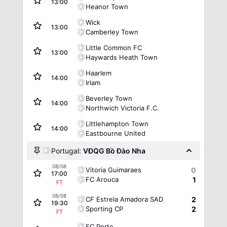
13:00
Heanor Town
Wick
13:00
Camberley Town
Little Common FC
13:00
Haywards Heath Town
Haarlem
14:00
Irlam
Beverley Town
14:00
Northwich Victoria F.C.
Littlehampton Town
14:00
Eastbourne United
Portugal:
VĐQG Bồ Đào Nha
08/08
Vitoria Guimaraes
0
17:00
FC Arouca
1
FT
08/08
CF Estrela Amadora SAD
2
19:30
Sporting CP
2
FT
FC Porto