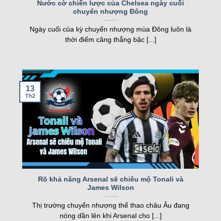
Nước cờ chiến lược của Chelsea ngày cuối
chuyển nhượng Đông
nghiệp, kqbd ngày càng khẳng định vị thế của
mình.
Ngày cuối của kỳ chuyển nhượng mùa Đông luôn là
thời điểm căng thẳng bậc [...]
Các tính năng nổi bật của Kqbd – Kết
quả bóng đá
13
Th2
Một số tính năng nổi bật của kqbd
Rõ khả năng Arsenal sẽ chiêu mộ Tonali và
James Wilson
Trang web sở hữu nhiều tính năng vượt trội, đáp
Thị trường chuyển nhượng thể thao châu Âu đang
ứng nhu cầu của cả người hâm mộ và cược thủ.
nóng dần lên khi Arsenal cho [...]