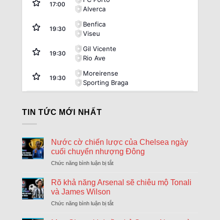
17:00
Alverca
Benfica
19:30
Viseu
Gil Vicente
19:30
Rio Ave
Moreirense
19:30
Sporting Braga
Argentina:
VĐQG Argentina
TIN TỨC MỚI NHẤT
08/08
Atletico Tucuman
1
17:45
Sarmiento Junin
2
FT
Nước cờ chiến lược của Chelsea ngày
08/08
Deportivo Riestra
2
17:45
cuối chuyển nhượng Đông
Estudiantes La Plata
0
FT
Chức năng bình luận bị tắt
ở
08/08
Nước
Club Atletico Tigre
1
20:00
cờ
Rõ khả năng Arsenal sẽ chiêu mộ Tonali
River Plate
0
FT
chiến
và James Wilson
lược
08/08
Boca Juniors
1
Chức năng bình luận bị tắt
ở
của
22:15
Velez Sarsfield
1
Rõ
Chelsea
FT