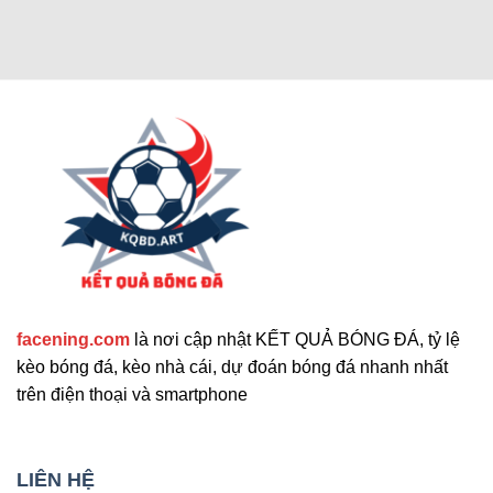
Các chức năng nâng cao thu hút
người dùng
Cập nhật tính năng bổ sung nổi bật
facening.com
là nơi cập nhật KẾT QUẢ BÓNG ĐÁ, tỷ lệ
Ngoài các tính năng chính, trang web còn cung
kèo bóng đá, kèo nhà cái, dự đoán bóng đá nhanh nhất
cấp nhiều công cụ hỗ trợ khác. Những tính năng
trên điện thoại và smartphone
này giúp nâng cao trải nghiệm người dùng và đáp
ứng nhu cầu đa dạng. Sau đây là những tiện ích
mở rộng nổi bật mà bạn không nên bỏ qua. Chúng
LIÊN HỆ