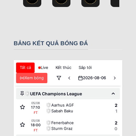
BẢNG KẾT QUẢ BÓNG ĐÁ
Tất cả
Live
Kết thúc
Sắp tới
Xem bóng
2026-08-06
UEFA Champions League
05/08
Aarhus AGF
2
17:10
Sabah Baku
1
FT
05/08
Fenerbahce
2
18:00
Sturm Graz
0
FT