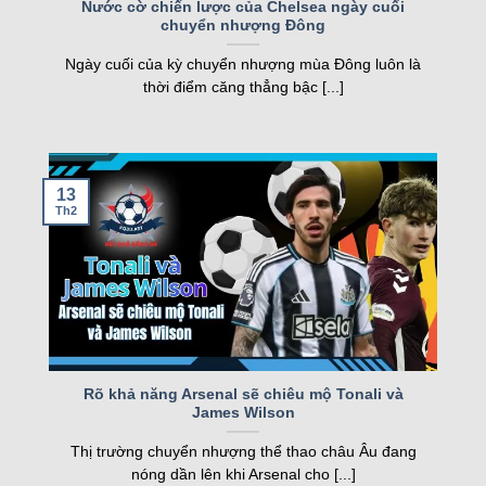
FT
Nước cờ chiến lược của Chelsea ngày cuối
chuyển nhượng Đông
nghiệp, kqbd ngày càng khẳng định vị thế của
05/08
Juventus Women
2
19:00
mình.
SCU Torreense Women
1
Ngày cuối của kỳ chuyển nhượng mùa Đông luôn là
FT
thời điểm căng thẳng bậc [...]
Các tính năng nổi bật của Kqbd – Kết
Loading more...
quả bóng đá
13
Th2
Một số tính năng nổi bật của kqbd
Rõ khả năng Arsenal sẽ chiêu mộ Tonali và
James Wilson
Trang web sở hữu nhiều tính năng vượt trội, đáp
Thị trường chuyển nhượng thể thao châu Âu đang
ứng nhu cầu của cả người hâm mộ và cược thủ.
nóng dần lên khi Arsenal cho [...]