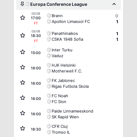
Europa Conference League
05/08
Brann
0
17:00
Apollon Limassol FC
1
FT
05/08
Panathinaikos
1
18:30
CSKA 1948 Sofia
1
FT
Inter Turku
15:00
Vaduz
HJK Helsinki
16:00
Motherwell F.C.
FK Jablonec
16:00
Rigas Futbola Skola
FC Noah
16:00
FC Sion
Paide Linnameeskond
16:00
SK Rapid Wien
CFR Cluj
16:30
Tromso IL