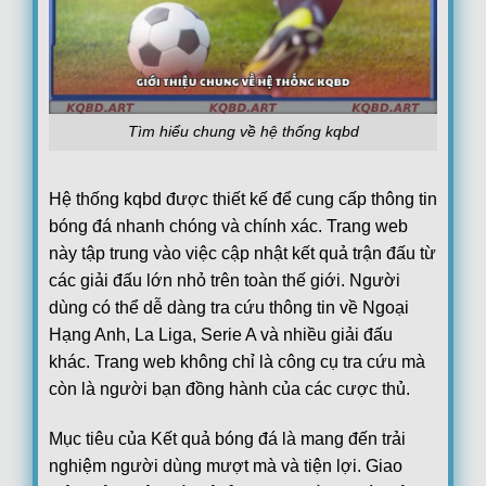
Lech Poznan
17:00
KI Klaksvik
Lincoln Red Imps FC
17:00
Omonia Nicosia FC
Red Bull Salzburg
Tìm hiểu chung về hệ thống kqbd
17:00
Pafos FC
PAOK Saloniki
17:45
Hệ thống kqbd được thiết kế để cung cấp thông tin
Anderlecht
bóng đá nhanh chóng và chính xác. Trang web
Thun
18:00
này tập trung vào việc cập nhật kết quả trận đấu từ
Vikingur Reykjavik
các giải đấu lớn nhỏ trên toàn thế giới. Người
Benfica
19:00
dùng có thể dễ dàng tra cứu thông tin về Ngoại
Heart of Midlothian F.C.
Hạng Anh, La Liga, Serie A và nhiều giải đấu
Argentina:
VĐQG Argentina
khác. Trang web không chỉ là công cụ tra cứu mà
05/08
Boca Juniors
1
còn là người bạn đồng hành của các cược thủ.
22:00
Estudiantes La Plata
0
FT
Mục tiêu của Kết quả bóng đá là mang đến trải
Club Atletico Tigre
0
00:15
nghiệm người dùng mượt mà và tiện lợi. Giao
Belgrano
0
FT