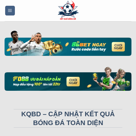
Bỏ
qua
nội
dung
KQBD – CẬP NHẬT KẾT QUẢ
BÓNG ĐÁ TOÀN DIỆN