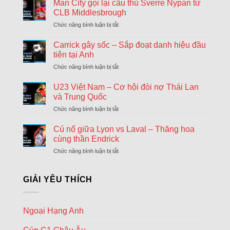
khả
Man City gọi lại cầu thủ Sverre Nypan từ
ngày
AFC Ajax
năng
cuối
CLB Middlesbrough
18:00
Shelbourne
Arsenal
chuyển
Chức năng bình luận bị tắt
ở
sẽ
nhượng
Hapoel Tel Aviv
Man
chiêu
Đông
18:00
City
GKS Katowice
Carrick gây sốc – Sắp đoạt danh hiệu đầu
mộ
gọi
Tonali
tiên tại Anh
FC Twente Enschede
lại
và
18:00
Chức năng bình luận bị tắt
ở
cầu
Dunajska Streda
James
Carrick
thủ
Wilson
gây
Borac Banja Luka
U23 Việt Nam – Cơ hội đòi nợ Thái Lan
Sverre
18:30
sốc
Maxline Vitebsk
Nypan
và Trung Quốc
–
từ
Chức năng bình luận bị tắt
ở
Sporting Braga
Sắp
CLB
18:30
U23
đoạt
Dinamo Minsk
Middlesbrough
Việt
Cú nổ giữa Lyon vs Laval – Thăng hoa
danh
Nam
Lugano
hiệu
cùng thần Endrick
18:30
–
đầu
NSI Runavik
Chức năng bình luận bị tắt
ở
Cơ
tiên
Cú
hội
Valur Reykjavik
tại
18:30
nổ
đòi
Nordsjaelland
Anh
giữa
GIẢI YÊU THÍCH
nợ
Lyon
Bohemians
Thái
18:45
vs
Lan
Midtjylland
Laval
và
Ngoại Hạng Anh
–
Rijeka
Trung
18:45
Thăng
Quốc
Ilves Tampere
hoa