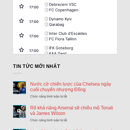
Debreceni VSC
17:00
FC Copenhagen
Dynamo Kyiv
17:00
Qarabag
Inter Club d'Escaldes
17:00
FC Flora Tallinn
IFK Goteborg
17:00
KAA Gent
Rakow Czestochowa
17:00
TIN TỨC MỚI NHẤT
Hammarby
Riga FC
17:00
Győri ETO FC
Nước cờ chiến lược của Chelsea ngày
cuối chuyển nhượng Đông
Sheriff Tiraspol
17:00
St. Gallen
Chức năng bình luận bị tắt
ở
Nước
FK Zalgiris Vilnius
cờ
Rõ khả năng Arsenal sẽ chiêu mộ Tonali
17:00
Hajduk Split
chiến
và James Wilson
lược
Beitar Jerusalem
Chức năng bình luận bị tắt
ở
của
17:30
Rõ
Austria Vienna
Chelsea