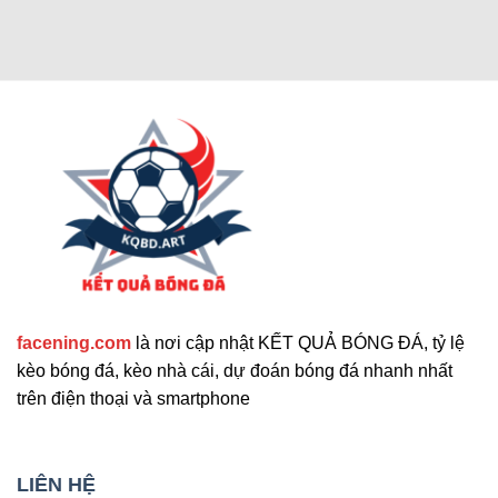
Các chức năng nâng cao thu hút
người dùng
Cập nhật tính năng bổ sung nổi bật
facening.com
là nơi cập nhật KẾT QUẢ BÓNG ĐÁ, tỷ lệ
Ngoài các tính năng chính, trang web còn cung
kèo bóng đá, kèo nhà cái, dự đoán bóng đá nhanh nhất
cấp nhiều công cụ hỗ trợ khác. Những tính năng
trên điện thoại và smartphone
này giúp nâng cao trải nghiệm người dùng và đáp
ứng nhu cầu đa dạng. Sau đây là những tiện ích
mở rộng nổi bật mà bạn không nên bỏ qua. Chúng
LIÊN HỆ