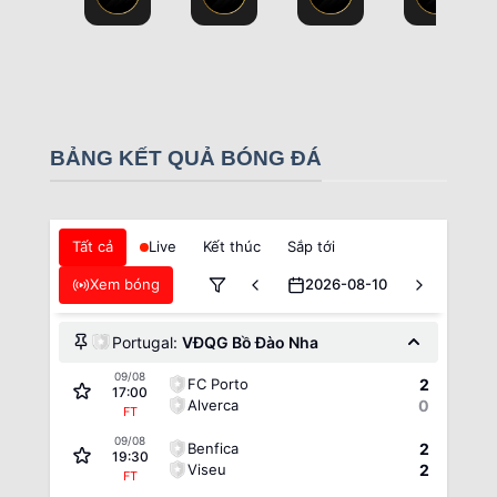
BẢNG KẾT QUẢ BÓNG ĐÁ
Tất cả
Live
Kết thúc
Sắp tới
Xem bóng
2026-08-10
Portugal:
VĐQG Bồ Đào Nha
09/08
FC Porto
2
17:00
Alverca
0
FT
09/08
Benfica
2
19:30
Viseu
2
FT