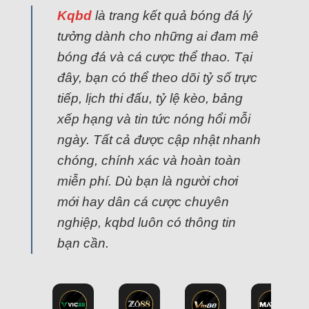
Kqbd
là trang kết quả bóng đá lý
tưởng dành cho những ai đam mê
bóng đá và cá cược thể thao. Tại
đây, bạn có thể theo dõi tỷ số trực
tiếp, lịch thi đấu, tỷ lệ kèo, bảng
xếp hạng và tin tức nóng hổi mỗi
ngày. Tất cả được cập nhật nhanh
chóng, chính xác và hoàn toàn
miễn phí. Dù bạn là người chơi
mới hay dân cá cược chuyên
nghiệp, kqbd luôn có thông tin
bạn cần.