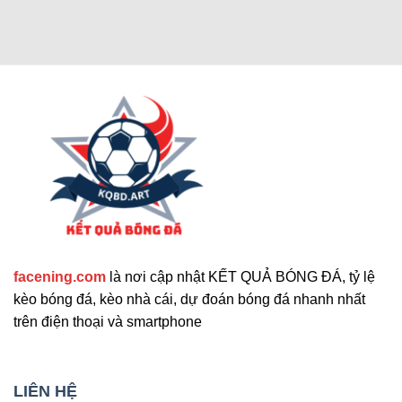
Các chức năng nâng cao thu hút
người dùng
Cập nhật tính năng bổ sung nổi bật
facening.com
là nơi cập nhật KẾT QUẢ BÓNG ĐÁ, tỷ lệ
Ngoài các tính năng chính, trang web còn cung
kèo bóng đá, kèo nhà cái, dự đoán bóng đá nhanh nhất
cấp nhiều công cụ hỗ trợ khác. Những tính năng
trên điện thoại và smartphone
này giúp nâng cao trải nghiệm người dùng và đáp
ứng nhu cầu đa dạng. Sau đây là những tiện ích
mở rộng nổi bật mà bạn không nên bỏ qua. Chúng
LIÊN HỆ