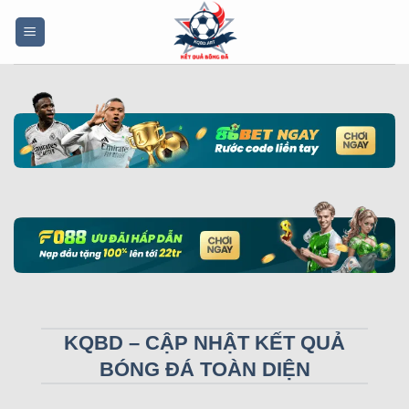
Bỏ
qua
nội
dung
KQBD – CẬP NHẬT KẾT QUẢ
BÓNG ĐÁ TOÀN DIỆN