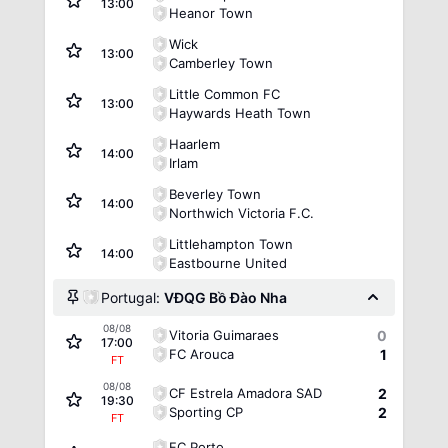
13:00
Heanor Town
Wick
13:00
Camberley Town
Little Common FC
13:00
Haywards Heath Town
Haarlem
14:00
Irlam
Beverley Town
14:00
Northwich Victoria F.C.
Littlehampton Town
14:00
Eastbourne United
Portugal:
VĐQG Bồ Đào Nha
08/08
Vitoria Guimaraes
0
17:00
FC Arouca
1
FT
08/08
CF Estrela Amadora SAD
2
19:30
Sporting CP
2
FT
FC Porto