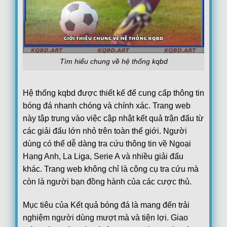
08/08
Juventus Women
1
19:00
Hammarby Women
1
FT
FT[1-1],ET[3-1],Juventus Women win
Loading more...
Tìm hiểu chung về hệ thống kqbd
Hệ thống kqbd được thiết kế để cung cấp thông tin
bóng đá nhanh chóng và chính xác. Trang web
này tập trung vào việc cập nhật kết quả trận đấu từ
các giải đấu lớn nhỏ trên toàn thế giới. Người
dùng có thể dễ dàng tra cứu thông tin về Ngoại
Hạng Anh, La Liga, Serie A và nhiều giải đấu
khác. Trang web không chỉ là công cụ tra cứu mà
còn là người bạn đồng hành của các cược thủ.
Mục tiêu của Kết quả bóng đá là mang đến trải
nghiệm người dùng mượt mà và tiện lợi. Giao