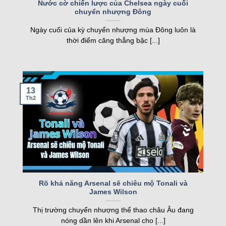
Nước cờ chiến lược của Chelsea ngày cuối
chuyển nhượng Đông
nghiệp, kqbd ngày càng khẳng định vị thế của
mình.
Ngày cuối của kỳ chuyển nhượng mùa Đông luôn là
thời điểm căng thẳng bậc [...]
Các tính năng nổi bật của Kqbd – Kết
quả bóng đá
13
Th2
Một số tính năng nổi bật của kqbd
Rõ khả năng Arsenal sẽ chiêu mộ Tonali và
James Wilson
Trang web sở hữu nhiều tính năng vượt trội, đáp
Thị trường chuyển nhượng thể thao châu Âu đang
ứng nhu cầu của cả người hâm mộ và cược thủ.
nóng dần lên khi Arsenal cho [...]