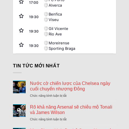
17:00
Alverca
Benfica
19:30
Viseu
Gil Vicente
19:30
Rio Ave
Moreirense
19:30
Sporting Braga
Argentina:
VĐQG Argentina
TIN TỨC MỚI NHẤT
08/08
Atletico Tucuman
1
17:45
Sarmiento Junin
2
FT
Nước cờ chiến lược của Chelsea ngày
08/08
Deportivo Riestra
2
17:45
cuối chuyển nhượng Đông
Estudiantes La Plata
0
FT
Chức năng bình luận bị tắt
ở
08/08
Nước
Club Atletico Tigre
1
20:00
cờ
Rõ khả năng Arsenal sẽ chiêu mộ Tonali
River Plate
0
FT
chiến
và James Wilson
lược
08/08
Boca Juniors
1
Chức năng bình luận bị tắt
ở
của
22:15
Velez Sarsfield
1
Rõ
Chelsea
FT