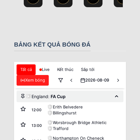
BẢNG KẾT QUẢ BÓNG ĐÁ
Tất cả
Live
Kết thúc
Sắp tới
Xem bóng
2026-08-09
England:
FA Cup
Erith Belvedere
12:00
Billingshurst
Worsbrough Bridge Athletic
13:00
Trafford
Northampton On Cheneck