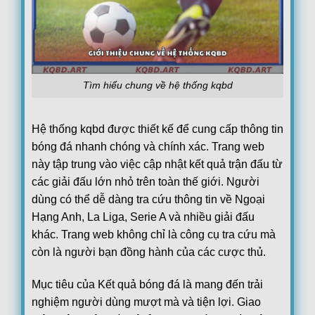
Lech Poznan
0
17:00
KI Klaksvik
0
90+149
'
Lincoln Red Imps FC
1
17:00
Omonia Nicosia FC
0
90+150
'
Red Bull Salzburg
0
17:00
Tìm hiểu chung về hệ thống kqbd
Pafos FC
0
Hiệp 2
PAOK Saloniki
0
17:45
Hệ thống kqbd được thiết kế để cung cấp thông tin
Anderlecht
1
45+169
'
bóng đá nhanh chóng và chính xác. Trang web
Thun
3
18:00
này tập trung vào việc cập nhật kết quả trận đấu từ
Vikingur Reykjavik
0
FT
các giải đấu lớn nhỏ trên toàn thế giới. Người
Benfica
3
19:00
dùng có thể dễ dàng tra cứu thông tin về Ngoại
Heart of Midlothian F.C.
0
Hiệp 2
Hạng Anh, La Liga, Serie A và nhiều giải đấu
Argentina:
VĐQG Argentina
khác. Trang web không chỉ là công cụ tra cứu mà
05/08
Boca Juniors
1
còn là người bạn đồng hành của các cược thủ.
22:00
Estudiantes La Plata
0
FT
Mục tiêu của Kết quả bóng đá là mang đến trải
Club Atletico Tigre
0
00:15
nghiệm người dùng mượt mà và tiện lợi. Giao
Belgrano
0
FT