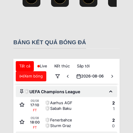
BẢNG KẾT QUẢ BÓNG ĐÁ
Tất cả
Live
Kết thúc
Sắp tới
Xem bóng
2026-08-06
UEFA Champions League
05/08
Aarhus AGF
2
17:10
Sabah Baku
1
FT
05/08
Fenerbahce
2
18:00
Sturm Graz
0
FT