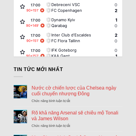
Debreceni VSC
0
17:00
FC Copenhagen
2
90+151
'
Dynamo Kyiv
1
17:00
Qarabag
0
90+149
'
Inter Club d'Escaldes
2
17:00
FC Flora Tallinn
0
90+151
'
IFK Goteborg
0
17:00
KAA Gent
1
90+152
'
Rakow Czestochowa
0
17:00
TIN TỨC MỚI NHẤT
Hammarby
0
90+152
'
Riga FC
1
17:00
Győri ETO FC
0
90+152
'
Nước cờ chiến lược của Chelsea ngày
cuối chuyển nhượng Đông
Sheriff Tiraspol
0
17:00
St. Gallen
2
Chức năng bình luận bị tắt
ở
90+151
'
Nước
FK Zalgiris Vilnius
1
17:00
cờ
Rõ khả năng Arsenal sẽ chiêu mộ Tonali
Hajduk Split
5
90+152
'
chiến
và James Wilson
lược
Beitar Jerusalem
1
Chức năng bình luận bị tắt
ở
17:30
của
Rõ
Austria Vienna
1
HT
Chelsea