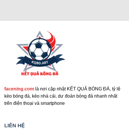
Các chức năng nâng cao thu hút
người dùng
Cập nhật tính năng bổ sung nổi bật
facening.com
là nơi cập nhật KẾT QUẢ BÓNG ĐÁ, tỷ lệ
Ngoài các tính năng chính, trang web còn cung
kèo bóng đá, kèo nhà cái, dự đoán bóng đá nhanh nhất
cấp nhiều công cụ hỗ trợ khác. Những tính năng
trên điện thoại và smartphone
này giúp nâng cao trải nghiệm người dùng và đáp
ứng nhu cầu đa dạng. Sau đây là những tiện ích
mở rộng nổi bật mà bạn không nên bỏ qua. Chúng
LIÊN HỆ