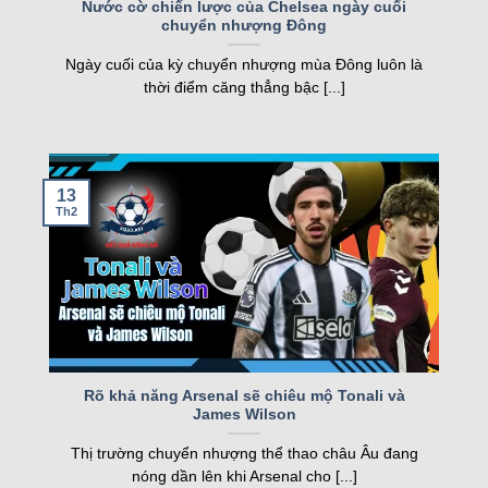
FT
Nước cờ chiến lược của Chelsea ngày cuối
chuyển nhượng Đông
nghiệp, kqbd ngày càng khẳng định vị thế của
05/08
Juventus Women
2
19:00
mình.
SCU Torreense Women
1
Ngày cuối của kỳ chuyển nhượng mùa Đông luôn là
FT
thời điểm căng thẳng bậc [...]
Các tính năng nổi bật của Kqbd – Kết
Loading more...
quả bóng đá
13
Th2
Một số tính năng nổi bật của kqbd
Rõ khả năng Arsenal sẽ chiêu mộ Tonali và
James Wilson
Trang web sở hữu nhiều tính năng vượt trội, đáp
Thị trường chuyển nhượng thể thao châu Âu đang
ứng nhu cầu của cả người hâm mộ và cược thủ.
nóng dần lên khi Arsenal cho [...]