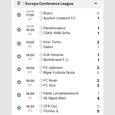
Europa Conference League
05/08
Brann
0
17:00
Apollon Limassol FC
1
FT
05/08
Panathinaikos
1
18:30
CSKA 1948 Sofia
1
FT
Inter Turku
2
15:00
Vaduz
1
FT
HJK Helsinki
1
16:00
Motherwell F.C.
1
FT
FK Jablonec
2
16:00
Rigas Futbola Skola
0
FT
FC Noah
2
16:00
FC Sion
2
FT
Paide Linnameeskond
1
16:00
SK Rapid Wien
4
FT
CFR Cluj
0
16:30
Tromso IL
5
FT