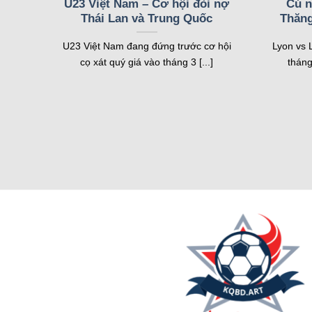
U23 Việt Nam – Cơ hội đòi nợ
Cú n
14:00
Newcastle Blue Star
Thái Lan và Trung Quốc
Thăng
Livescore – Cập nhật tỷ số chính xác t
Euxton Villa
14:00
U23 Việt Nam đang đứng trước cơ hội
Lyon vs 
Atherton Laburnum Rovers
Tính năng
livescore
của hệ thống cho phép người dùng
cọ xát quý giá vào tháng 3 [...]
tháng
1874 Northwich
14:00
cập nhật tức thì. Nhờ vậy, người xem có thể theo dõi 
Rossington Main
Liversedge
Giao diện livescore được thiết kế đơn giản nhưng đầy
14:00
Penistone Church
năng này đặc biệt hữu ích cho những ai tham gia cá 
Frickley Athletic
14:00
Campion AFC
Lịch bóng đá – Theo dõi lịch thi đấu mọ
Garforth Town A.F.C.
14:00
West Didsbury & Chorlton AFC
Lịch bóng đá
trên trang web cung cấp thông tin chi t
cả đều được sắp xếp khoa học, dễ dàng theo dõi. Lị
Wythenshawe FC
14:00
Padiham F.C.
Hoãn
Ngoài lịch thi đấu, hệ thống còn cung cấp thông tin 
Abbey Hey F.C.
14:00
Tính năng này cũng hỗ trợ cược thủ phân tích trận đấu
Ossett United
Litherland REMYCA
14:00
Tỷ lệ kèo – Nắm bắt kèo nhà cái chuẩn
Charnock Richard
Hoãn