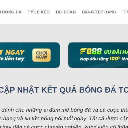
H BÓNG ĐÁ
TỶ LỆ KÈO
DỰ ĐOÁN
BẢNG XẾP HẠNG
TI
CẬP NHẬT KẾT QUẢ BÓNG ĐÁ T
g dành cho những ai đam mê bóng đá và cá cược thể t
g xếp hạng và tin tức nóng hổi mỗi ngày. Tất cả được
i hay dân cá cược chuyên nghiệp, kqbd luôn có thôn