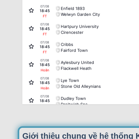
07/08
Enfield 1893
18:45
Welwyn Garden City
FT
07/08
Hartpury University
18:45
Cirencester
FT
07/08
Cribbs
18:45
Fairford Town
FT
07/08
Aylesbury United
18:45
Flackwell Heath
Hoãn
07/08
Lye Town
18:45
Stone Old Alleynians
Hoãn
07/08
Dudley Town
18:45
Droitwich Spa
FT
07/08
Forest Row
18:45
Newhaven
Hoãn
07/08
Giới thiệu chung về hệ thống
Wokingham Town
18:45