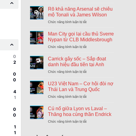
Nước
cờ
Rõ khả năng Arsenal sẽ chiêu
chiến
mộ Tonali và James Wilson
lược
Chức năng bình luận bị tắt
ở
của
Rõ
Chelsea
khả
Man City gọi lại cầu thủ Sverre
ngày
năng
cuối
Nypan từ CLB Middlesbrough
Arsenal
chuyển
Chức năng bình luận bị tắt
ở
sẽ
nhượng
Man
chiêu
Đông
0
City
Carrick gây sốc – Sắp đoạt
mộ
2
gọi
Tonali
danh hiệu đầu tiên tại Anh
lại
và
Chức năng bình luận bị tắt
ở
cầu
0
James
Carrick
thủ
Wilson
0
gây
U23 Việt Nam – Cơ hội đòi nợ
Sverre
sốc
Nypan
Thái Lan và Trung Quốc
4
–
từ
1
Chức năng bình luận bị tắt
ở
Sắp
CLB
U23
đoạt
Middlesbrough
Việt
Cú nổ giữa Lyon vs Laval –
danh
0
Nam
hiệu
Thăng hoa cùng thần Endrick
0
–
đầu
Chức năng bình luận bị tắt
ở
Cơ
tiên
1
Cú
hội
tại
1
nổ
đòi
Anh