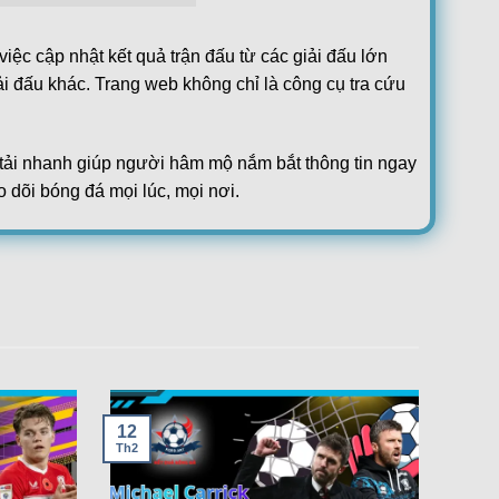
iệc cập nhật kết quả trận đấu từ các giải đấu lớn
ải đấu khác. Trang web không chỉ là công cụ tra cứu
ộ tải nhanh giúp người hâm mộ nắm bắt thông tin ngay
o dõi bóng đá mọi lúc, mọi nơi.
chức thể thao quốc tế và cập nhật liên tục. Người
ầu của cộng đồng yêu bóng đá.
, trang web mang đến cái nhìn toàn diện. Nhờ vậy,
ị thế của mình.
0
0
12
0
Th2
0