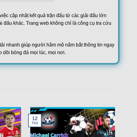
iệc cập nhật kết quả trận đấu từ các giải đấu lớn
ải đấu khác. Trang web không chỉ là công cụ tra cứu
ộ tải nhanh giúp người hâm mộ nắm bắt thông tin ngay
o dõi bóng đá mọi lúc, mọi nơi.
2
chức thể thao quốc tế và cập nhật liên tục. Người
0
ầu của cộng đồng yêu bóng đá.
3
1
, trang web mang đến cái nhìn toàn diện. Nhờ vậy,
ị thế của mình.
1
1
12
2
Th2
1