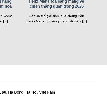
g nặng
Felix Mane tỏa sáng mang về
ảm họa
chiến thắng quan trọng 2026
sân Camp
Sân cỏ thế giới đêm qua chứng kiến
thắng, thẻ phạt hay sự kiện quan trọng, hệ thống sẽ
 [...]
Sadio Mane rực sáng mang về niềm [...]
i đấu trên toàn cầu.
c, thời gian kiểm soát bóng và đội hình ra sân. Tính
định cược nhanh chóng.
thi đấu của từng giải đấu hoặc đội bóng yêu thích. Tất
h xem bóng đá.
người xem chuẩn bị tốt hơn cho các trận cầu đỉnh cao.
hông tin kịp thời.
 Cầu, Hà Đông, Hà Nội, Việt Nam