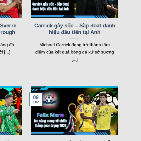
2
4
1
 Sverre
Carrick gây sốc – Sắp đoạt danh
1
brough
hiệu đầu tiên tại Anh
bóng đá
Michael Carrick đang trở thành tâm
1
 [...]
điểm của kết quả bóng đá xứ sở sương
1
[...]
09
Th2
tính năng chính làm nên tên tuổi của trang web. Mỗi