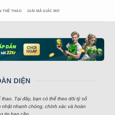
N THỂ THAO
GIẢI MÃ GIẤC MƠ
OÀN DIỆN
hao. Tại đây, bạn có thể theo dõi tỷ số
 cập nhật nhanh chóng, chính xác và hoàn
g tin bạn cần.