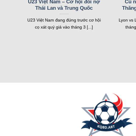
U23 Việt Nam – Cơ hội đòi nợ
Cú n
Thái Lan và Trung Quốc
Thăng
Livescore – Cập nhật tỷ số chính xác t
U23 Việt Nam đang đứng trước cơ hội
Lyon vs 
Tính năng
livescore
của hệ thống cho phép người dùng
cọ xát quý giá vào tháng 3 [...]
tháng
cập nhật tức thì. Nhờ vậy, người xem có thể theo dõi 
Giao diện livescore được thiết kế đơn giản nhưng đầy
năng này đặc biệt hữu ích cho những ai tham gia cá 
Lịch bóng đá – Theo dõi lịch thi đấu mọ
Lịch bóng đá
trên trang web cung cấp thông tin chi t
cả đều được sắp xếp khoa học, dễ dàng theo dõi. Lị
Ngoài lịch thi đấu, hệ thống còn cung cấp thông tin 
Tính năng này cũng hỗ trợ cược thủ phân tích trận đấu
Tỷ lệ kèo – Nắm bắt kèo nhà cái chuẩn