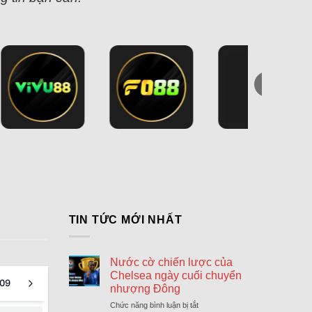
TIN TỨC MỚI NHẤT
Nước cờ chiến lược của
Chelsea ngày cuối chuyển
09
nhượng Đông
Chức năng bình luận bị tắt
ở