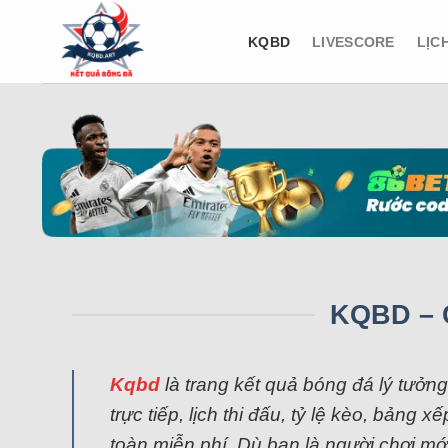
Bỏ
qua
KQBD
LIVESCORE
LỊC
nội
dung
KQBD – 
Kqbd
là trang kết quả bóng đá lý tưởn
trực tiếp, lịch thi đấu, tỷ lệ kèo, bản
toàn miễn phí. Dù bạn là người chơi mớ