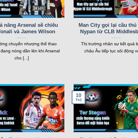
ả năng Arsenal sẽ chiêu
Man City gọi lại cầu thủ
onali và James Wilson
Nypan từ CLB Middles
[1-1],PEN[3-5],Brondby IF Women win
ường chuyển nhượng thể thao
Thị trường nhân sự kết quả 
đang nóng dần lên khi Arsenal
châu Âu tiếp tục sôi động với
cho [...]
1],ET[3-1],Juventus Women win
Loading more...
10
Th2
Một số tính năng nổi bật của kqbd
g nhu cầu của cả người hâm mộ và cược thủ. Dưới đây là những 
 nhất. Hãy cùng khám phá chi tiết từng tính năng này.