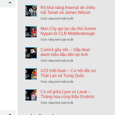
Nước
cờ
Rõ khả năng Arsenal sẽ chiêu
chiến
mộ Tonali và James Wilson
lược
Chức năng bình luận bị tắt
ở
của
Rõ
Chelsea
khả
Man City gọi lại cầu thủ Sverre
ngày
năng
cuối
Nypan từ CLB Middlesbrough
Arsenal
chuyển
Chức năng bình luận bị tắt
ở
sẽ
nhượng
Man
chiêu
Đông
City
Carrick gây sốc – Sắp đoạt
mộ
gọi
Tonali
danh hiệu đầu tiên tại Anh
lại
và
Chức năng bình luận bị tắt
ở
cầu
James
Carrick
thủ
Wilson
gây
U23 Việt Nam – Cơ hội đòi nợ
Sverre
sốc
Nypan
Thái Lan và Trung Quốc
–
từ
Chức năng bình luận bị tắt
ở
Sắp
CLB
U23
đoạt
Middlesbrough
Việt
Cú nổ giữa Lyon vs Laval –
danh
Nam
hiệu
Thăng hoa cùng thần Endrick
–
đầu
Chức năng bình luận bị tắt
ở
Cơ
tiên
Cú
hội
tại
nổ
đòi
Anh