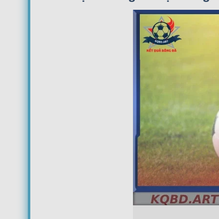
17:45
Estudiantes La Plata
FT
08/08
Club Atletico Tigre
20:00
River Plate
FT
08/08
Boca Juniors
22:15
Velez Sarsfield
FT
CA Independiente
00:30
CA Platense
FT
Instituto de Córdoba
00:30
Gimnasia y Esgrima de Mendoza
FT
CA San Lorenzo
18:00
CA Huracan
Defensa Y Justicia
20:45
Club Atlético Newell's Old Boys
Gimnasia La Plata
20:45
CA Barracas Central
Argentinos Juniors
23:15
Racing Club de Avellaneda