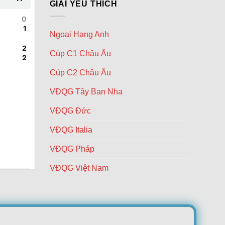
giữa
GIẢI YÊU THÍCH
nợ
Lyon
Thái
0
vs
Lan
1
Laval
và
Ngoại Hạng Anh
–
Trung
Thăng
Quốc
2
Cúp C1 Châu Âu
hoa
2
cùng
thần
Cúp C2 Châu Âu
Endrick
VĐQG Tây Ban Nha
VĐQG Đức
VĐQG Italia
VĐQG Pháp
VĐQG Việt Nam
1
2