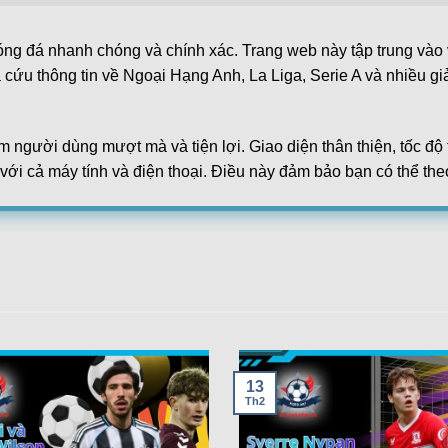
óng đá nhanh chóng và chính xác. Trang web này tập trung vào v
a cứu thông tin về Ngoại Hạng Anh, La Liga, Serie A và nhiều gi
m người dùng mượt mà và tiện lợi. Giao diện thân thiện, tốc đ
 với cả máy tính và điện thoại. Điều này đảm bảo bạn có thể the
dữ liệu đáng tin cậy. Các thông tin đều được lấy từ những tổ 
hay tỷ lệ kèo. Đây là lý do hệ thống trở thành lựa chọn hàng đ
rợ cá cược thể thao. Từ phân tích trận đấu đến dự đoán kết quả
ới sự đa dạng và chuyên nghiệp, kqbd ngày càng khẳng định v
d – Kết quả bóng đá
,PEN[4-2],Oud Heverlee Leuven Women win
13
Th2