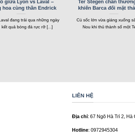
ổ giữa Lyon vs Laval –
Ter Stegen chấn thươn
 hoa cùng thần Endrick
khiến Barca đối mặt th
ừng giây
Laval đang trải qua những ngày
Cú sốc lớn vừa giáng xuống 
 theo dõi tỷ số trận đấu theo thời gian thực. Ngay khi có bàn 
 kết quả bóng đá rực rỡ [...]
Nou khi thủ thành số một Ter
trọn vẹn mọi diễn biến trên sân. Livescore hỗ trợ hàng nghìn giả
 đủ thông tin. Người dùng có thể xem chi tiết về số quả phạt gó
cược trực tiếp. Nó cung cấp dữ liệu cần thiết để đưa ra quyết 
i giải
iết về các trận đấu sắp diễn ra. Người dùng có thể tra cứu lịch 
ch thi đấu được cập nhật sớm, giúp người hâm mộ lên kế hoạc
LIÊN HỆ
về địa điểm, kênh phát sóng và đội hình dự kiến. Điều này giúp 
 trước khi đặt cược. Nó là công cụ không thể thiếu để nắm bắt t
Địa chỉ
:
67 Ngõ Hà Trì 2, Hà
Hotline
:
0972945304