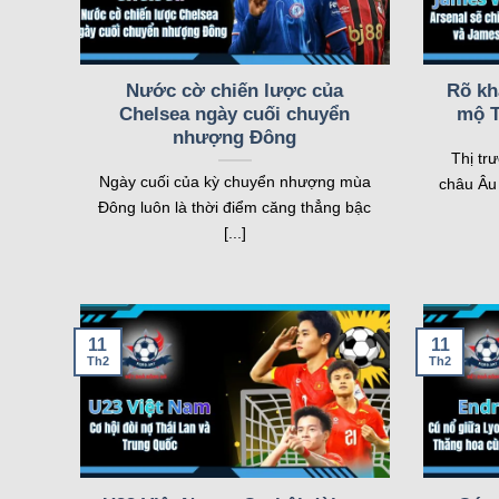
08/08
TJ Spartak Myjava Women
18:30
Czarni Sosnowiec Women
FT
08/08
Slavia Praha Women
18:30
Nước cờ chiến lược của
Rõ kh
Brondby IF Women
FT
Chelsea ngày cuối chuyển
mộ T
nhượng Đông
FT[1-1],ET
Thị tr
08/08
Juventus Women
Ngày cuối của kỳ chuyển nhượng mùa
châu Âu 
19:00
Hammarby Women
FT
Đông luôn là thời điểm căng thẳng bậc
[...]
FT[1-
11
11
Th2
Th2
Trang web sở hữu nhiều tính năng vượt trội, đáp ứn
tính năng đều được tối ưu để mang lại trải nghiệm tốt