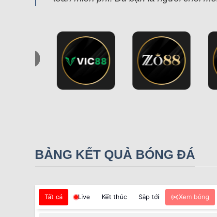
BẢNG KẾT QUẢ BÓNG ĐÁ
Tất cả
Live
Kết thúc
Sắp tới
Xem bóng