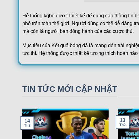
Netherlands:
Hạng 2 Hà Lan
Hệ thống kqbd được thiết kế để cung cấp thông tin b
Helmond Sport
10:15
nhỏ trên toàn thế giới. Người dùng có thể dễ dàng tr
De Graafschap
mà còn là người bạn đồng hành của các cược thủ.
MVV Maastricht
14:45
FC Utrecht Youth
Mục tiêu của Kết quả bóng đá là mang đến trải nghiệ
Champions League Nữ
tức thì. Hệ thống được thiết kế tương thích hoàn hảo
08/08
Eintracht Frankfurt Women
17:00
Sự uy tín của hệ thống được xây dựng dựa trên nguồn 
Malmo Women
FT
dùng không cần lo lắng về độ chính xác của kết quả 
08/08
PSV Eindhoven Women
17:00
HJK Helsinki Women
TIN TỨC MỚI CẬP NHẬT
FT
Ngoài ra, hệ thống còn tích hợp nhiều tính năng hỗ t
08/08
người chơi dễ dàng lựa chọn kèo cược hợp lý hơn. V
Oud Heverlee Leuven Women
18:00
Fenerbahce SK Women
FT
Các tính năng nổi bật của Kqb
FT[1-1],ET[1-1]
13
14
08/08
Ajax Amsterdam Women
Th2
Th2
18:30
Glasgow Rangers Women
FT