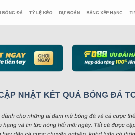
H BÓNG ĐÁ
TỶ LỆ KÈO
DỰ ĐOÁN
BẢNG XẾP HẠNG
TI
CẬP NHẬT KẾT QUẢ BÓNG ĐÁ T
g dành cho những ai đam mê bóng đá và cá cược thể t
g xếp hạng và tin tức nóng hổi mỗi ngày. Tất cả được
i hay dân cá cược chuyên nghiệp, kqbd luôn có thôn