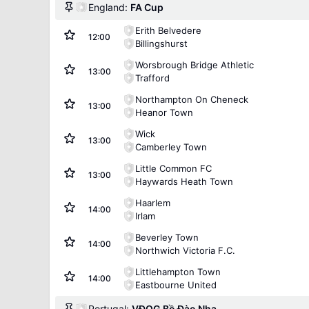
England:
FA Cup
Erith Belvedere
12:00
Billingshurst
Worsbrough Bridge Athletic
13:00
Trafford
Northampton On Cheneck
13:00
Heanor Town
Wick
13:00
Camberley Town
Little Common FC
13:00
Haywards Heath Town
Haarlem
14:00
Irlam
Beverley Town
14:00
Northwich Victoria F.C.
Littlehampton Town
14:00
Eastbourne United
Portugal:
VĐQG Bồ Đào Nha