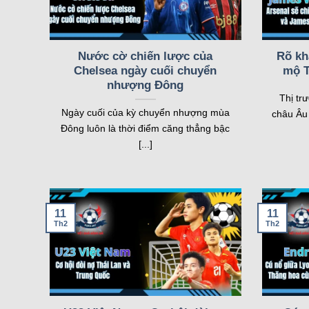
Maccabi Tel Aviv
16:00
CSKA Sofia
Jagiellonia Bialystok
16:00
Nước cờ chiến lược của
Rõ kh
Rangers F.C.
Chelsea ngày cuối chuyển
mộ T
FC Hradec Králové
nhượng Đông
17:00
Besiktas JK
Thị tr
Ngày cuối của kỳ chuyển nhượng mùa
châu Âu 
Lech Poznan
17:00
KI Klaksvik
Đông luôn là thời điểm căng thẳng bậc
[...]
Lincoln Red Imps FC
17:00
Omonia Nicosia FC
Red Bull Salzburg
17:00
Pafos FC
11
11
PAOK Saloniki
Th2
Th2
17:45
Anderlecht
Thun
18:00
Vikingur Reykjavik
Benfica
Trang web sở hữu nhiều tính năng vượt trội, đáp ứn
19:00
Heart of Midlothian F.C.
tính năng đều được tối ưu để mang lại trải nghiệm tốt