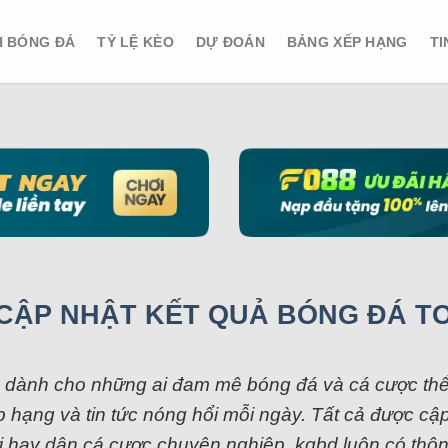
H BÓNG ĐÁ
TỶ LỆ KÈO
DỰ ĐOÁN
BẢNG XẾP HẠNG
TI
CẬP NHẬT KẾT QUẢ BÓNG ĐÁ T
g dành cho những ai đam mê bóng đá và cá cược thể t
g xếp hạng và tin tức nóng hổi mỗi ngày. Tất cả được
i hay dân cá cược chuyên nghiệp, kqbd luôn có thôn