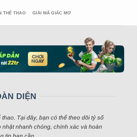
N THỂ THAO
GIẢI MÃ GIẤC MƠ
OÀN DIỆN
hao. Tại đây, bạn có thể theo dõi tỷ số
 cập nhật nhanh chóng, chính xác và hoàn
g tin bạn cần.