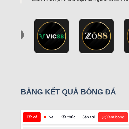
BẢNG KẾT QUẢ BÓNG ĐÁ
Tất cả
Live
Kết thúc
Sắp tới
Xem bóng