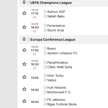
UEFA Champions League
05/08
Aarhus AGF
17:10
Sabah Baku
FT
05/08
Fenerbahce
18:00
Sturm Graz
FT
Europa Conference League
05/08
Brann
17:00
Apollon Limassol FC
FT
05/08
Panathinaikos
18:30
CSKA 1948 Sofia
FT
Inter Turku
15:00
Vaduz
HJK Helsinki
16:00
Motherwell F.C.
FK Jablonec
16:00
Rigas Futbola Skola