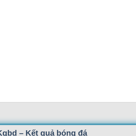
 Kqbd – Kết quả bóng đá