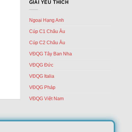
giữa
GIẢI YÊU THÍCH
nợ
Lyon
Thái
vs
Lan
Laval
và
Ngoại Hạng Anh
–
Trung
Thăng
Quốc
Cúp C1 Châu Âu
hoa
cùng
thần
Cúp C2 Châu Âu
Endrick
VĐQG Tây Ban Nha
VĐQG Đức
VĐQG Italia
VĐQG Pháp
VĐQG Việt Nam