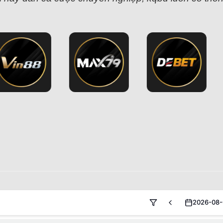
2026-08-