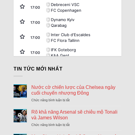
Debreceni VSC
17:00
FC Copenhagen
Dynamo Kyiv
17:00
Qarabag
Inter Club d'Escaldes
17:00
FC Flora Tallinn
IFK Goteborg
17:00
KAA Gent
Rakow Czestochowa
17:00
TIN TỨC MỚI NHẤT
Hammarby
Riga FC
17:00
Győri ETO FC
Nước cờ chiến lược của Chelsea ngày
cuối chuyển nhượng Đông
Sheriff Tiraspol
17:00
St. Gallen
Chức năng bình luận bị tắt
ở
Nước
FK Zalgiris Vilnius
cờ
Rõ khả năng Arsenal sẽ chiêu mộ Tonali
17:00
Hajduk Split
chiến
và James Wilson
lược
Beitar Jerusalem
Chức năng bình luận bị tắt
ở
của
17:30
Rõ
Austria Vienna
Chelsea