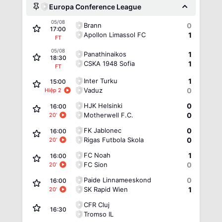
Europa Conference League
05/08
Brann
0
17:00
Apollon Limassol FC
1
FT
05/08
Panathinaikos
1
18:30
CSKA 1948 Sofia
1
FT
Inter Turku
1
15:00
Vaduz
0
Hiệp 2
HJK Helsinki
0
16:00
Motherwell F.C.
0
20
'
FK Jablonec
0
16:00
Rigas Futbola Skola
0
20
'
FC Noah
1
16:00
FC Sion
0
20
'
Paide Linnameeskond
0
16:00
SK Rapid Wien
1
20
'
CFR Cluj
16:30
Tromso IL