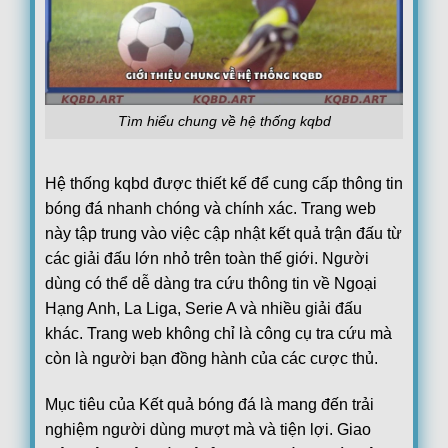
Lech Poznan
17:00
KI Klaksvik
Lincoln Red Imps FC
17:00
Omonia Nicosia FC
Red Bull Salzburg
Tìm hiểu chung về hệ thống kqbd
17:00
Pafos FC
PAOK Saloniki
17:45
Hệ thống kqbd được thiết kế để cung cấp thông tin
Anderlecht
bóng đá nhanh chóng và chính xác. Trang web
Thun
18:00
này tập trung vào việc cập nhật kết quả trận đấu từ
Vikingur Reykjavik
các giải đấu lớn nhỏ trên toàn thế giới. Người
Benfica
19:00
dùng có thể dễ dàng tra cứu thông tin về Ngoại
Heart of Midlothian F.C.
Hạng Anh, La Liga, Serie A và nhiều giải đấu
Argentina:
VĐQG Argentina
khác. Trang web không chỉ là công cụ tra cứu mà
05/08
Boca Juniors
1
còn là người bạn đồng hành của các cược thủ.
22:00
Estudiantes La Plata
0
FT
Mục tiêu của Kết quả bóng đá là mang đến trải
Club Atletico Tigre
0
00:15
nghiệm người dùng mượt mà và tiện lợi. Giao
Belgrano
0
FT