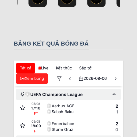
BẢNG KẾT QUẢ BÓNG ĐÁ
Tất cả
Live
Kết thúc
Sắp tới
Xem bóng
2026-08-06
UEFA Champions League
05/08
Aarhus AGF
2
17:10
Sabah Baku
1
FT
05/08
Fenerbahce
2
18:00
Sturm Graz
0
FT