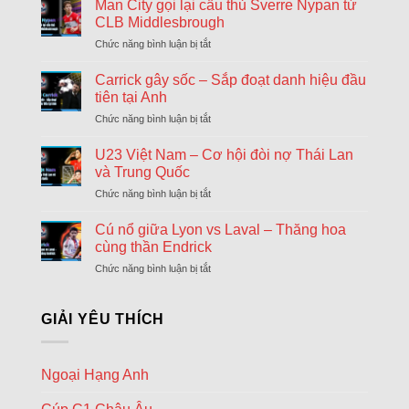
khả
Man City gọi lại cầu thủ Sverre Nypan từ
ngày
AFC Ajax
năng
cuối
CLB Middlesbrough
18:00
Shelbourne
Arsenal
chuyển
Chức năng bình luận bị tắt
ở
sẽ
nhượng
Hapoel Tel Aviv
Man
chiêu
Đông
18:00
City
GKS Katowice
Carrick gây sốc – Sắp đoạt danh hiệu đầu
mộ
gọi
Tonali
tiên tại Anh
FC Twente Enschede
lại
và
18:00
Chức năng bình luận bị tắt
ở
cầu
Dunajska Streda
James
Carrick
thủ
Wilson
gây
Borac Banja Luka
U23 Việt Nam – Cơ hội đòi nợ Thái Lan
Sverre
18:30
sốc
Maxline Vitebsk
Nypan
và Trung Quốc
–
từ
Chức năng bình luận bị tắt
ở
Sporting Braga
Sắp
CLB
18:30
U23
đoạt
Dinamo Minsk
Middlesbrough
Việt
Cú nổ giữa Lyon vs Laval – Thăng hoa
danh
Nam
Lugano
hiệu
cùng thần Endrick
18:30
–
đầu
NSI Runavik
Chức năng bình luận bị tắt
ở
Cơ
tiên
Cú
hội
Valur Reykjavik
tại
18:30
nổ
đòi
Nordsjaelland
Anh
giữa
GIẢI YÊU THÍCH
nợ
Lyon
Bohemians
Thái
18:45
vs
Lan
Midtjylland
Laval
và
Ngoại Hạng Anh
–
Rijeka
Trung
18:45
Thăng
Quốc
Ilves Tampere
hoa