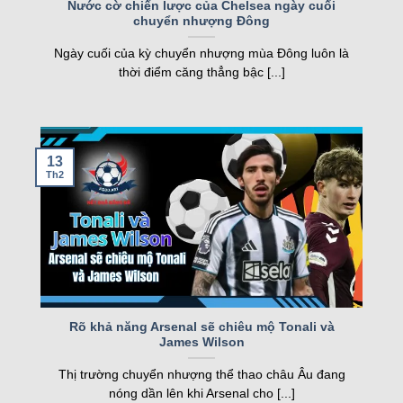
FT
Nước cờ chiến lược của Chelsea ngày cuối
chuyển nhượng Đông
nghiệp, kqbd ngày càng khẳng định vị thế của
05/08
Juventus Women
2
19:00
mình.
SCU Torreense Women
1
Ngày cuối của kỳ chuyển nhượng mùa Đông luôn là
FT
thời điểm căng thẳng bậc [...]
Các tính năng nổi bật của Kqbd – Kết
Loading more...
quả bóng đá
13
Th2
Một số tính năng nổi bật của kqbd
Rõ khả năng Arsenal sẽ chiêu mộ Tonali và
James Wilson
Trang web sở hữu nhiều tính năng vượt trội, đáp
Thị trường chuyển nhượng thể thao châu Âu đang
ứng nhu cầu của cả người hâm mộ và cược thủ.
nóng dần lên khi Arsenal cho [...]