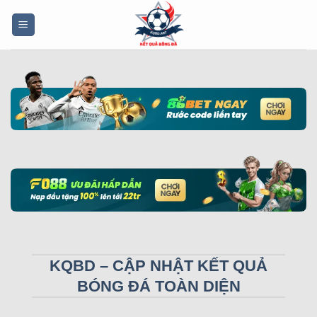
Bỏ
qua
nội
dung
KQBD – CẬP NHẬT KẾT QUẢ
BÓNG ĐÁ TOÀN DIỆN