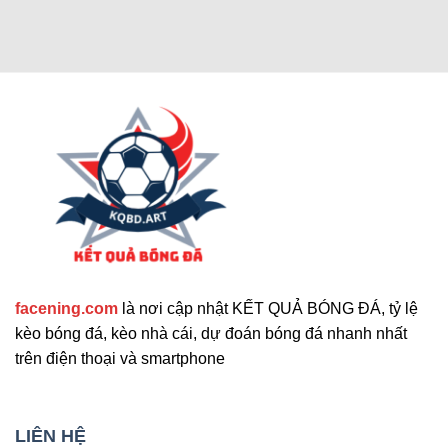
Các chức năng nâng cao thu hút
người dùng
Cập nhật tính năng bổ sung nổi bật
facening.com
là nơi cập nhật KẾT QUẢ BÓNG ĐÁ, tỷ lệ
Ngoài các tính năng chính, trang web còn cung
kèo bóng đá, kèo nhà cái, dự đoán bóng đá nhanh nhất
cấp nhiều công cụ hỗ trợ khác. Những tính năng
trên điện thoại và smartphone
này giúp nâng cao trải nghiệm người dùng và đáp
ứng nhu cầu đa dạng. Sau đây là những tiện ích
mở rộng nổi bật mà bạn không nên bỏ qua. Chúng
LIÊN HỆ