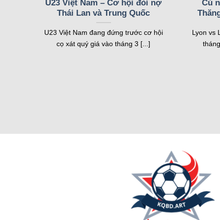
U23 Việt Nam – Cơ hội đòi nợ
Cú n
Thái Lan và Trung Quốc
Thăng
Livescore – Cập nhật tỷ số chính xác t
U23 Việt Nam đang đứng trước cơ hội
Lyon vs 
Tính năng
livescore
của hệ thống cho phép người dùng
cọ xát quý giá vào tháng 3 [...]
tháng
cập nhật tức thì. Nhờ vậy, người xem có thể theo dõi 
Giao diện livescore được thiết kế đơn giản nhưng đầy
năng này đặc biệt hữu ích cho những ai tham gia cá 
Lịch bóng đá – Theo dõi lịch thi đấu mọ
Lịch bóng đá
trên trang web cung cấp thông tin chi t
cả đều được sắp xếp khoa học, dễ dàng theo dõi. Lị
Ngoài lịch thi đấu, hệ thống còn cung cấp thông tin 
Tính năng này cũng hỗ trợ cược thủ phân tích trận đấu
Tỷ lệ kèo – Nắm bắt kèo nhà cái chuẩn