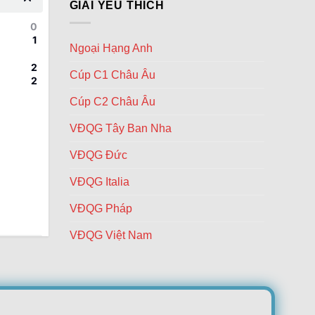
giữa
GIẢI YÊU THÍCH
nợ
Lyon
Thái
0
vs
Lan
1
Laval
và
Ngoại Hạng Anh
–
Trung
Thăng
Quốc
2
Cúp C1 Châu Âu
hoa
2
cùng
thần
Cúp C2 Châu Âu
Endrick
VĐQG Tây Ban Nha
VĐQG Đức
VĐQG Italia
VĐQG Pháp
VĐQG Việt Nam
1
2