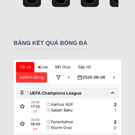
BẢNG KẾT QUẢ BÓNG ĐÁ
Tất cả
Live
Kết thúc
Sắp tới
Xem bóng
2026-08-06
UEFA Champions League
05/08
Aarhus AGF
2
17:10
Sabah Baku
1
FT
05/08
Fenerbahce
2
18:00
Sturm Graz
0
FT