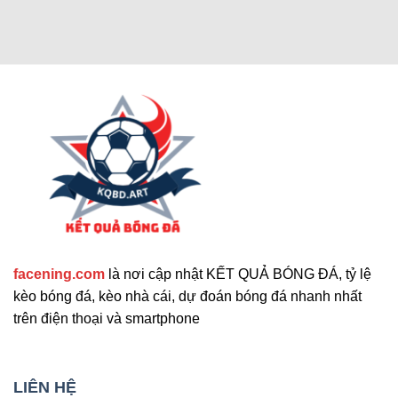
Các chức năng nâng cao thu hút
người dùng
Cập nhật tính năng bổ sung nổi bật
facening.com
là nơi cập nhật KẾT QUẢ BÓNG ĐÁ, tỷ lệ
Ngoài các tính năng chính, trang web còn cung
kèo bóng đá, kèo nhà cái, dự đoán bóng đá nhanh nhất
cấp nhiều công cụ hỗ trợ khác. Những tính năng
trên điện thoại và smartphone
này giúp nâng cao trải nghiệm người dùng và đáp
ứng nhu cầu đa dạng. Sau đây là những tiện ích
mở rộng nổi bật mà bạn không nên bỏ qua. Chúng
LIÊN HỆ