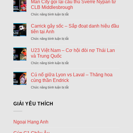
khả
Man City gọi lại cầu thủ Sverre Nypan từ
ngày
AFC Ajax
1
18:00
năng
cuối
CLB Middlesbrough
Shelbourne
0
Arsenal
21
'
chuyển
Chức năng bình luận bị tắt
ở
sẽ
nhượng
Hapoel Tel Aviv
2
Man
18:00
chiêu
Đông
City
GKS Katowice
0
21
'
Carrick gây sốc – Sắp đoạt danh hiệu đầu
mộ
gọi
Tonali
tiên tại Anh
FC Twente Enschede
2
lại
18:00
và
Chức năng bình luận bị tắt
ở
cầu
Dunajska Streda
0
21
'
James
Carrick
thủ
Wilson
gây
Borac Banja Luka
U23 Việt Nam – Cơ hội đòi nợ Thái Lan
Sverre
18:30
sốc
Maxline Vitebsk
Nypan
và Trung Quốc
–
từ
Chức năng bình luận bị tắt
ở
Sporting Braga
Sắp
CLB
18:30
U23
đoạt
Dinamo Minsk
Middlesbrough
Việt
Cú nổ giữa Lyon vs Laval – Thăng hoa
danh
Nam
Lugano
hiệu
cùng thần Endrick
18:30
–
đầu
NSI Runavik
Chức năng bình luận bị tắt
ở
Cơ
tiên
Cú
hội
Valur Reykjavik
tại
18:30
nổ
đòi
Nordsjaelland
Anh
giữa
GIẢI YÊU THÍCH
nợ
Lyon
Bohemians
Thái
18:45
vs
Lan
Midtjylland
Laval
và
Ngoại Hạng Anh
–
Rijeka
Trung
18:45
Thăng
Quốc
Ilves Tampere
hoa