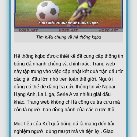
Lech Poznan
0
17:00
KI Klaksvik
0
Hiệp 2
Lincoln Red Imps FC
0
17:00
Omonia Nicosia FC
0
Hiệp 2
Red Bull Salzburg
0
17:00
Tìm hiểu chung về hệ thống kqbd
Pafos FC
0
Hoãn
PAOK Saloniki
0
17:45
Hệ thống kqbd được thiết kế để cung cấp thông tin
Anderlecht
1
36
'
bóng đá nhanh chóng và chính xác. Trang web
Thun
1
18:00
này tập trung vào việc cập nhật kết quả trận đấu từ
Vikingur Reykjavik
0
21
'
các giải đấu lớn nhỏ trên toàn thế giới. Người
Benfica
19:00
dùng có thể dễ dàng tra cứu thông tin về Ngoại
Heart of Midlothian F.C.
Hạng Anh, La Liga, Serie A và nhiều giải đấu
Argentina:
VĐQG Argentina
khác. Trang web không chỉ là công cụ tra cứu mà
05/08
Boca Juniors
1
còn là người bạn đồng hành của các cược thủ.
22:00
Estudiantes La Plata
0
FT
Mục tiêu của Kết quả bóng đá là mang đến trải
Club Atletico Tigre
0
00:15
nghiệm người dùng mượt mà và tiện lợi. Giao
Belgrano
0
FT