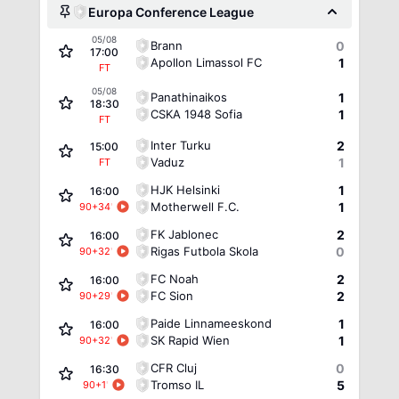
Europa Conference League
05/08
Brann
0
17:00
Apollon Limassol FC
1
FT
05/08
Panathinaikos
1
18:30
CSKA 1948 Sofia
1
FT
Inter Turku
2
15:00
Vaduz
1
FT
HJK Helsinki
1
16:00
Motherwell F.C.
1
90+34
'
FK Jablonec
2
16:00
Rigas Futbola Skola
0
90+32
'
FC Noah
2
16:00
FC Sion
2
90+29
'
Paide Linnameeskond
1
16:00
SK Rapid Wien
1
90+32
'
CFR Cluj
0
16:30
Tromso IL
5
90+1
'