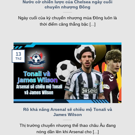
FT
Nước cờ chiến lược của Chelsea ngày cuối
chuyển nhượng Đông
nghiệp, kqbd ngày càng khẳng định vị thế của
05/08
Juventus Women
2
19:00
mình.
SCU Torreense Women
1
Ngày cuối của kỳ chuyển nhượng mùa Đông luôn là
FT
thời điểm căng thẳng bậc [...]
Các tính năng nổi bật của Kqbd – Kết
Loading more...
quả bóng đá
13
Th2
Một số tính năng nổi bật của kqbd
Rõ khả năng Arsenal sẽ chiêu mộ Tonali và
James Wilson
Trang web sở hữu nhiều tính năng vượt trội, đáp
Thị trường chuyển nhượng thể thao châu Âu đang
ứng nhu cầu của cả người hâm mộ và cược thủ.
nóng dần lên khi Arsenal cho [...]