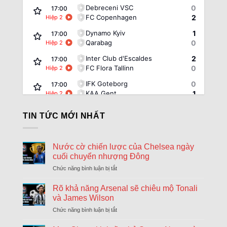
Debreceni VSC
0
17:00
FC Copenhagen
2
Hiệp 2
Dynamo Kyiv
1
17:00
Qarabag
0
Hiệp 2
Inter Club d'Escaldes
2
17:00
FC Flora Tallinn
0
Hiệp 2
IFK Goteborg
0
17:00
KAA Gent
1
Hiệp 2
Rakow Czestochowa
0
17:00
TIN TỨC MỚI NHẤT
Hammarby
0
Hiệp 2
Riga FC
1
17:00
Győri ETO FC
0
Hiệp 2
Nước cờ chiến lược của Chelsea ngày
cuối chuyển nhượng Đông
Sheriff Tiraspol
0
17:00
St. Gallen
0
Chức năng bình luận bị tắt
ở
Hiệp 2
Nước
FK Zalgiris Vilnius
1
17:00
cờ
Rõ khả năng Arsenal sẽ chiêu mộ Tonali
Hajduk Split
3
Hiệp 2
chiến
và James Wilson
lược
Beitar Jerusalem
1
Chức năng bình luận bị tắt
ở
17:30
của
Rõ
Austria Vienna
1
HT
Chelsea