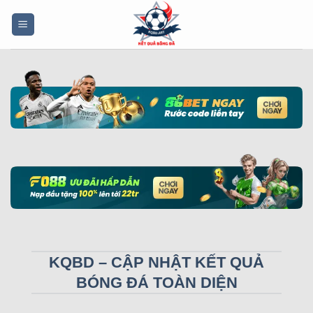
Bỏ
qua
nội
dung
KQBD – CẬP NHẬT KẾT QUẢ
BÓNG ĐÁ TOÀN DIỆN