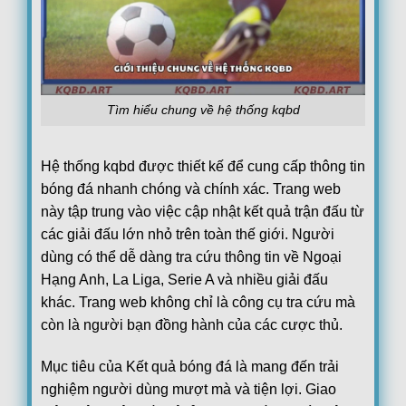
Brislington
Kingstonian
18:45
Hastings United
Romulus FC
18:45
Highgate United
Tìm hiểu chung về hệ thống kqbd
Thetford Town F.C.
18:45
Yaxley
Hệ thống kqbd được thiết kế để cung cấp thông tin
Enfield 1893
18:45
Welwyn Garden City
bóng đá nhanh chóng và chính xác. Trang web
này tập trung vào việc cập nhật kết quả trận đấu từ
Hartpury University
18:45
Cirencester
các giải đấu lớn nhỏ trên toàn thế giới. Người
dùng có thể dễ dàng tra cứu thông tin về Ngoại
Cribbs
18:45
Fairford Town
Hạng Anh, La Liga, Serie A và nhiều giải đấu
khác. Trang web không chỉ là công cụ tra cứu mà
Aylesbury United
18:45
Flackwell Heath
còn là người bạn đồng hành của các cược thủ.
Lye Town
18:45
Mục tiêu của Kết quả bóng đá là mang đến trải
Stone Old Alleynians
nghiệm người dùng mượt mà và tiện lợi. Giao
Dudley Town
18:45