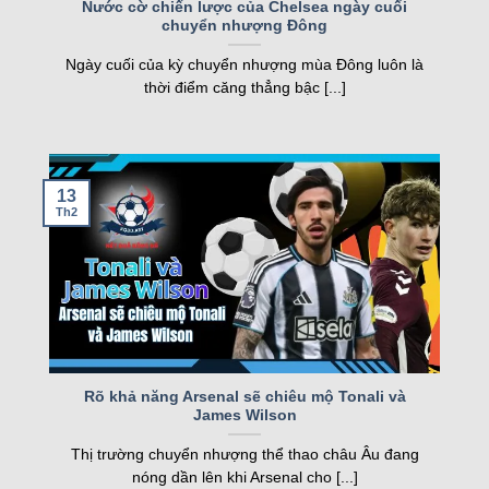
Nước cờ chiến lược của Chelsea ngày cuối
chuyển nhượng Đông
nghiệp, kqbd ngày càng khẳng định vị thế của
Loading more...
mình.
Ngày cuối của kỳ chuyển nhượng mùa Đông luôn là
thời điểm căng thẳng bậc [...]
Các tính năng nổi bật của Kqbd – Kết
quả bóng đá
13
Th2
Một số tính năng nổi bật của kqbd
Rõ khả năng Arsenal sẽ chiêu mộ Tonali và
James Wilson
Trang web sở hữu nhiều tính năng vượt trội, đáp
Thị trường chuyển nhượng thể thao châu Âu đang
ứng nhu cầu của cả người hâm mộ và cược thủ.
nóng dần lên khi Arsenal cho [...]