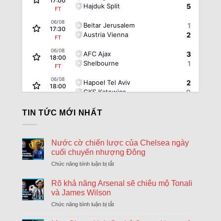
17:00
Hajduk Split
5
FT
06/08
Beitar Jerusalem
1
17:30
Austria Vienna
2
FT
06/08
AFC Ajax
3
18:00
Shelbourne
1
FT
06/08
Hapoel Tel Aviv
2
18:00
GKS Katowice
0
FT
06/08
FC Twente Enschede
6
TIN TỨC MỚI NHẤT
18:00
Dunajska Streda
0
FT
06/08
Borac Banja Luka
1
Nước cờ chiến lược của Chelsea ngày
18:30
Maxline Vitebsk
0
cuối chuyển nhượng Đông
FT
Chức năng bình luận bị tắt
ở
06/08
Sporting Braga
1
18:30
Nước
Dinamo Minsk
0
FT
cờ
Rõ khả năng Arsenal sẽ chiêu mộ Tonali
chiến
và James Wilson
06/08
Lugano
2
lược
18:30
Chức năng bình luận bị tắt
ở
NSI Runavik
0
của
FT
Rõ
Chelsea