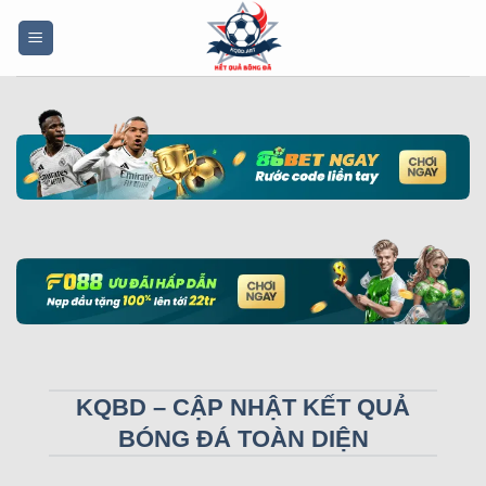
Bỏ
qua
nội
dung
KQBD – CẬP NHẬT KẾT QUẢ
BÓNG ĐÁ TOÀN DIỆN