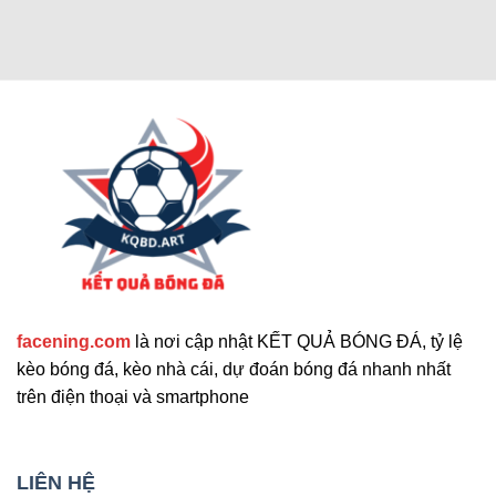
Các chức năng nâng cao thu hút
người dùng
Cập nhật tính năng bổ sung nổi bật
facening.com
là nơi cập nhật KẾT QUẢ BÓNG ĐÁ, tỷ lệ
Ngoài các tính năng chính, trang web còn cung
kèo bóng đá, kèo nhà cái, dự đoán bóng đá nhanh nhất
cấp nhiều công cụ hỗ trợ khác. Những tính năng
trên điện thoại và smartphone
này giúp nâng cao trải nghiệm người dùng và đáp
ứng nhu cầu đa dạng. Sau đây là những tiện ích
mở rộng nổi bật mà bạn không nên bỏ qua. Chúng
LIÊN HỆ