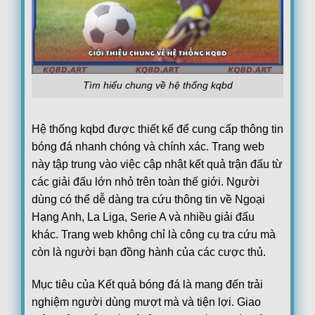
Lech Poznan
1
17:00
KI Klaksvik
0
FT
Lincoln Red Imps FC
1
17:00
Omonia Nicosia FC
1
FT
Red Bull Salzburg
1
17:00
Tìm hiểu chung về hệ thống kqbd
Pafos FC
0
FT
PAOK Saloniki
0
17:45
Hệ thống kqbd được thiết kế để cung cấp thông tin
Anderlecht
1
FT
bóng đá nhanh chóng và chính xác. Trang web
Thun
3
18:00
này tập trung vào việc cập nhật kết quả trận đấu từ
Vikingur Reykjavik
0
FT
các giải đấu lớn nhỏ trên toàn thế giới. Người
Benfica
6
19:00
dùng có thể dễ dàng tra cứu thông tin về Ngoại
Heart of Midlothian F.C.
1
FT
Hạng Anh, La Liga, Serie A và nhiều giải đấu
Argentina:
VĐQG Argentina
khác. Trang web không chỉ là công cụ tra cứu mà
05/08
Boca Juniors
1
còn là người bạn đồng hành của các cược thủ.
22:00
Estudiantes La Plata
0
FT
Mục tiêu của Kết quả bóng đá là mang đến trải
Club Atletico Tigre
0
00:15
nghiệm người dùng mượt mà và tiện lợi. Giao
Belgrano
0
FT