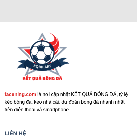
Các chức năng nâng cao thu hút
người dùng
Cập nhật tính năng bổ sung nổi bật
facening.com
là nơi cập nhật KẾT QUẢ BÓNG ĐÁ, tỷ lệ
Ngoài các tính năng chính, trang web còn cung
kèo bóng đá, kèo nhà cái, dự đoán bóng đá nhanh nhất
cấp nhiều công cụ hỗ trợ khác. Những tính năng
trên điện thoại và smartphone
này giúp nâng cao trải nghiệm người dùng và đáp
ứng nhu cầu đa dạng. Sau đây là những tiện ích
mở rộng nổi bật mà bạn không nên bỏ qua. Chúng
LIÊN HỆ