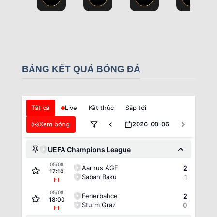
BẢNG KẾT QUẢ BÓNG ĐÁ
Tất cả
Live
Kết thúc
Sắp tới
Xem bóng
2026-08-06
UEFA Champions League
05/08
Aarhus AGF
2
17:10
Sabah Baku
1
FT
05/08
Fenerbahce
2
18:00
Sturm Graz
0
FT