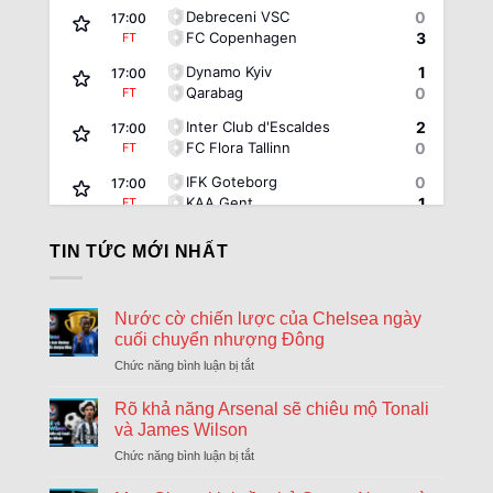
Debreceni VSC
0
17:00
FC Copenhagen
3
FT
Dynamo Kyiv
1
17:00
Qarabag
0
FT
Inter Club d'Escaldes
2
17:00
FC Flora Tallinn
0
FT
IFK Goteborg
0
17:00
KAA Gent
1
FT
Rakow Czestochowa
0
17:00
TIN TỨC MỚI NHẤT
Hammarby
0
FT
Riga FC
1
17:00
Győri ETO FC
0
FT
Nước cờ chiến lược của Chelsea ngày
cuối chuyển nhượng Đông
Sheriff Tiraspol
1
17:00
St. Gallen
3
Chức năng bình luận bị tắt
ở
FT
Nước
FK Zalgiris Vilnius
2
17:00
cờ
Rõ khả năng Arsenal sẽ chiêu mộ Tonali
Hajduk Split
5
FT
chiến
và James Wilson
lược
Beitar Jerusalem
1
Chức năng bình luận bị tắt
ở
17:30
của
Rõ
Austria Vienna
2
FT
Chelsea