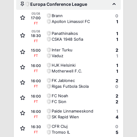
Europa Conference League
05/08
Brann
0
17:00
Apollon Limassol FC
1
FT
05/08
Panathinaikos
1
18:30
CSKA 1948 Sofia
1
FT
Inter Turku
2
15:00
Vaduz
1
FT
HJK Helsinki
1
16:00
Motherwell F.C.
1
FT
FK Jablonec
2
16:00
Rigas Futbola Skola
0
FT
FC Noah
2
16:00
FC Sion
2
FT
Paide Linnameeskond
1
16:00
SK Rapid Wien
4
FT
CFR Cluj
0
16:30
Tromso IL
5
FT