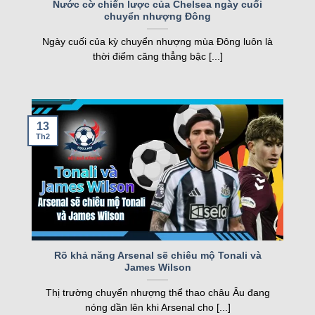
FT
Nước cờ chiến lược của Chelsea ngày cuối
chuyển nhượng Đông
nghiệp, kqbd ngày càng khẳng định vị thế của
05/08
Juventus Women
2
19:00
mình.
SCU Torreense Women
1
Ngày cuối của kỳ chuyển nhượng mùa Đông luôn là
FT
thời điểm căng thẳng bậc [...]
Các tính năng nổi bật của Kqbd – Kết
Loading more...
quả bóng đá
13
Th2
Một số tính năng nổi bật của kqbd
Rõ khả năng Arsenal sẽ chiêu mộ Tonali và
James Wilson
Trang web sở hữu nhiều tính năng vượt trội, đáp
Thị trường chuyển nhượng thể thao châu Âu đang
ứng nhu cầu của cả người hâm mộ và cược thủ.
nóng dần lên khi Arsenal cho [...]