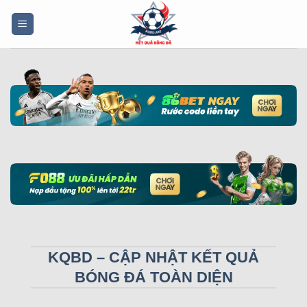
Bỏ
qua
nội
dung
KQBD – CẬP NHẬT KẾT QUẢ
BÓNG ĐÁ TOÀN DIỆN