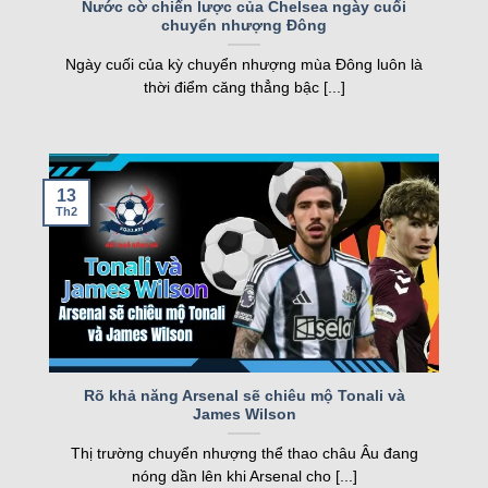
Nước cờ chiến lược của Chelsea ngày cuối
chuyển nhượng Đông
nghiệp, kqbd ngày càng khẳng định vị thế của
mình.
Ngày cuối của kỳ chuyển nhượng mùa Đông luôn là
thời điểm căng thẳng bậc [...]
Các tính năng nổi bật của Kqbd – Kết
quả bóng đá
13
Th2
Một số tính năng nổi bật của kqbd
Rõ khả năng Arsenal sẽ chiêu mộ Tonali và
James Wilson
Trang web sở hữu nhiều tính năng vượt trội, đáp
Thị trường chuyển nhượng thể thao châu Âu đang
ứng nhu cầu của cả người hâm mộ và cược thủ.
nóng dần lên khi Arsenal cho [...]