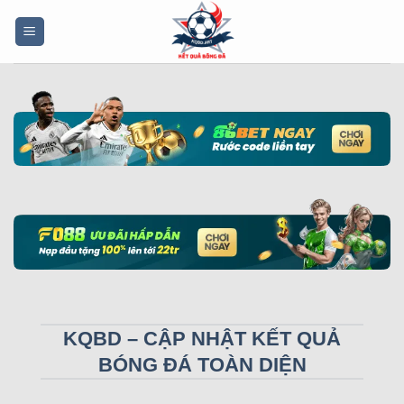
Bỏ
qua
nội
dung
KQBD – CẬP NHẬT KẾT QUẢ
BÓNG ĐÁ TOÀN DIỆN