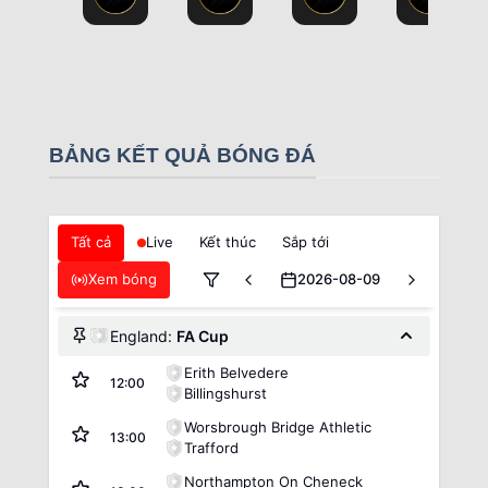
BẢNG KẾT QUẢ BÓNG ĐÁ
Tất cả
Live
Kết thúc
Sắp tới
Xem bóng
2026-08-09
England:
FA Cup
Erith Belvedere
12:00
Billingshurst
Worsbrough Bridge Athletic
13:00
Trafford
Northampton On Cheneck