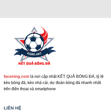
Các chức năng nâng cao thu hút
người dùng
Cập nhật tính năng bổ sung nổi bật
facening.com
là nơi cập nhật KẾT QUẢ BÓNG ĐÁ, tỷ lệ
Ngoài các tính năng chính, trang web còn cung
kèo bóng đá, kèo nhà cái, dự đoán bóng đá nhanh nhất
cấp nhiều công cụ hỗ trợ khác. Những tính năng
trên điện thoại và smartphone
này giúp nâng cao trải nghiệm người dùng và đáp
ứng nhu cầu đa dạng. Sau đây là những tiện ích
mở rộng nổi bật mà bạn không nên bỏ qua. Chúng
LIÊN HỆ