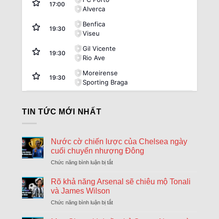
17:00
Alverca
Benfica
19:30
Viseu
Gil Vicente
19:30
Rio Ave
Moreirense
19:30
Sporting Braga
Argentina:
VĐQG Argentina
TIN TỨC MỚI NHẤT
08/08
Atletico Tucuman
1
17:45
Sarmiento Junin
2
FT
Nước cờ chiến lược của Chelsea ngày
08/08
Deportivo Riestra
2
17:45
cuối chuyển nhượng Đông
Estudiantes La Plata
0
FT
Chức năng bình luận bị tắt
ở
08/08
Nước
Club Atletico Tigre
1
20:00
cờ
Rõ khả năng Arsenal sẽ chiêu mộ Tonali
River Plate
0
FT
chiến
và James Wilson
lược
08/08
Boca Juniors
1
Chức năng bình luận bị tắt
ở
của
22:15
Velez Sarsfield
1
Rõ
Chelsea
FT