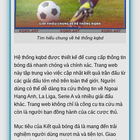
08/08
Juventus Women
1
19:00
Hammarby Women
1
FT
FT[1-1],ET[3-1],Juventus Women win
Loading more...
Tìm hiểu chung về hệ thống kqbd
Hệ thống kqbd được thiết kế để cung cấp thông tin
bóng đá nhanh chóng và chính xác. Trang web
này tập trung vào việc cập nhật kết quả trận đấu từ
các giải đấu lớn nhỏ trên toàn thế giới. Người
dùng có thể dễ dàng tra cứu thông tin về Ngoại
Hạng Anh, La Liga, Serie A và nhiều giải đấu
khác. Trang web không chỉ là công cụ tra cứu mà
còn là người bạn đồng hành của các cược thủ.
Mục tiêu của Kết quả bóng đá là mang đến trải
nghiệm người dùng mượt mà và tiện lợi. Giao