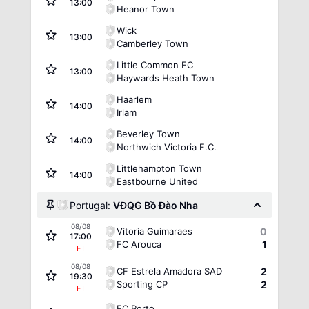
13:00
Heanor Town
Wick
13:00
Camberley Town
Little Common FC
13:00
Haywards Heath Town
Haarlem
14:00
Irlam
Beverley Town
14:00
Northwich Victoria F.C.
Littlehampton Town
14:00
Eastbourne United
Portugal:
VĐQG Bồ Đào Nha
08/08
Vitoria Guimaraes
0
17:00
FC Arouca
1
FT
08/08
CF Estrela Amadora SAD
2
19:30
Sporting CP
2
FT
FC Porto