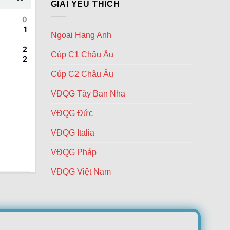
giữa
GIẢI YÊU THÍCH
nợ
Lyon
Thái
0
vs
Lan
1
Laval
và
Ngoại Hạng Anh
–
Trung
Thăng
Quốc
2
Cúp C1 Châu Âu
hoa
2
cùng
thần
Cúp C2 Châu Âu
Endrick
VĐQG Tây Ban Nha
VĐQG Đức
VĐQG Italia
VĐQG Pháp
VĐQG Việt Nam
1
2