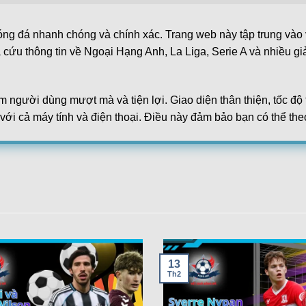
óng đá nhanh chóng và chính xác. Trang web này tập trung vào v
a cứu thông tin về Ngoại Hạng Anh, La Liga, Serie A và nhiều gi
m người dùng mượt mà và tiện lợi. Giao diện thân thiện, tốc đ
 với cả máy tính và điện thoại. Điều này đảm bảo bạn có thể the
dữ liệu đáng tin cậy. Các thông tin đều được lấy từ những tổ 
hay tỷ lệ kèo. Đây là lý do hệ thống trở thành lựa chọn hàng đ
rợ cá cược thể thao. Từ phân tích trận đấu đến dự đoán kết quả
ới sự đa dạng và chuyên nghiệp, kqbd ngày càng khẳng định v
d – Kết quả bóng đá
,PEN[4-2],Oud Heverlee Leuven Women win
13
Th2