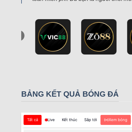
BẢNG KẾT QUẢ BÓNG ĐÁ
Tất cả
Live
Kết thúc
Sắp tới
Xem bóng