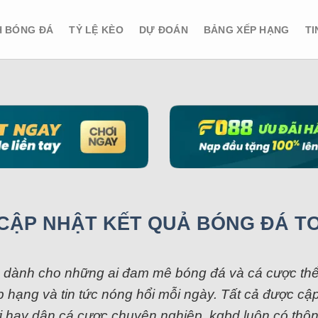
H BÓNG ĐÁ
TỶ LỆ KÈO
DỰ ĐOÁN
BẢNG XẾP HẠNG
TI
CẬP NHẬT KẾT QUẢ BÓNG ĐÁ T
g dành cho những ai đam mê bóng đá và cá cược thể t
g xếp hạng và tin tức nóng hổi mỗi ngày. Tất cả được
i hay dân cá cược chuyên nghiệp, kqbd luôn có thôn