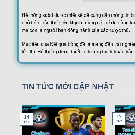
Netherlands:
Hạng 2 Hà Lan
Hệ thống kqbd được thiết kế để cung cấp thông tin b
Helmond Sport
10:15
nhỏ trên toàn thế giới. Người dùng có thể dễ dàng tr
De Graafschap
mà còn là người bạn đồng hành của các cược thủ.
MVV Maastricht
14:45
FC Utrecht Youth
Mục tiêu của Kết quả bóng đá là mang đến trải nghiệ
Champions League Nữ
tức thì. Hệ thống được thiết kế tương thích hoàn hảo
08/08
Eintracht Frankfurt Women
17:00
Sự uy tín của hệ thống được xây dựng dựa trên nguồn 
Malmo Women
FT
dùng không cần lo lắng về độ chính xác của kết quả 
08/08
PSV Eindhoven Women
17:00
HJK Helsinki Women
TIN TỨC MỚI CẬP NHẬT
FT
Ngoài ra, hệ thống còn tích hợp nhiều tính năng hỗ t
08/08
người chơi dễ dàng lựa chọn kèo cược hợp lý hơn. V
Oud Heverlee Leuven Women
18:00
Fenerbahce SK Women
FT
Các tính năng nổi bật của Kqb
FT[1-1],ET[1-1]
13
14
08/08
Ajax Amsterdam Women
Th2
Th2
18:30
Glasgow Rangers Women
FT