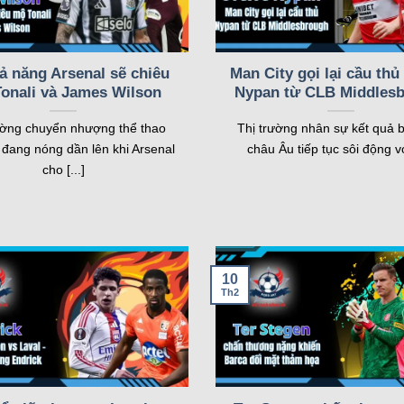
ả năng Arsenal sẽ chiêu
Man City gọi lại cầu thủ
onali và James Wilson
Nypan từ CLB Middles
[1-1],PEN[3-5],Brondby IF Women win
ường chuyển nhượng thể thao
Thị trường nhân sự kết quả 
đang nóng dần lên khi Arsenal
châu Âu tiếp tục sôi động với
cho [...]
1],ET[3-1],Juventus Women win
Loading more...
10
Th2
Một số tính năng nổi bật của kqbd
g nhu cầu của cả người hâm mộ và cược thủ. Dưới đây là những 
 nhất. Hãy cùng khám phá chi tiết từng tính năng này.