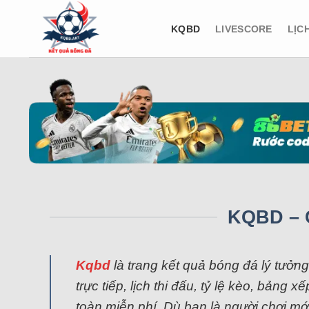
Bỏ
qua
KQBD
LIVESCORE
LỊC
nội
dung
KQBD – 
Kqbd
là trang kết quả bóng đá lý tưởn
trực tiếp, lịch thi đấu, tỷ lệ kèo, bản
toàn miễn phí. Dù bạn là người chơi mớ