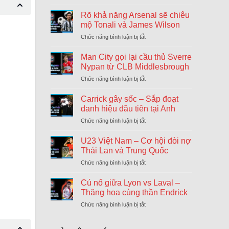
Nước
cờ
Rõ khả năng Arsenal sẽ chiêu
chiến
mộ Tonali và James Wilson
lược
Chức năng bình luận bị tắt
ở
của
Rõ
Chelsea
khả
Man City gọi lại cầu thủ Sverre
ngày
năng
cuối
Nypan từ CLB Middlesbrough
Arsenal
chuyển
Chức năng bình luận bị tắt
ở
sẽ
nhượng
Man
chiêu
Đông
City
Carrick gây sốc – Sắp đoạt
mộ
gọi
Tonali
danh hiệu đầu tiên tại Anh
lại
và
Chức năng bình luận bị tắt
ở
cầu
James
Carrick
thủ
Wilson
gây
U23 Việt Nam – Cơ hội đòi nợ
Sverre
sốc
Nypan
Thái Lan và Trung Quốc
–
từ
Chức năng bình luận bị tắt
ở
Sắp
CLB
U23
đoạt
Middlesbrough
Việt
Cú nổ giữa Lyon vs Laval –
danh
Nam
hiệu
Thăng hoa cùng thần Endrick
–
đầu
Chức năng bình luận bị tắt
ở
Cơ
tiên
Cú
hội
tại
nổ
đòi
Anh