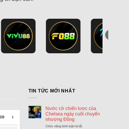
TIN TỨC MỚI NHẤT
Nước cờ chiến lược của
Chelsea ngày cuối chuyển
09
nhượng Đông
Chức năng bình luận bị tắt
ở