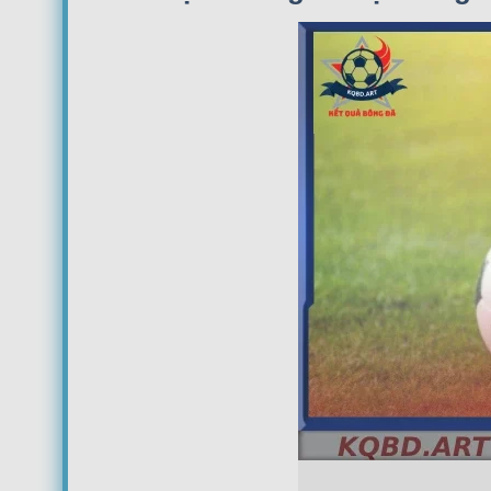
17:45
Estudiantes La Plata
FT
08/08
Club Atletico Tigre
20:00
River Plate
FT
08/08
Boca Juniors
22:15
Velez Sarsfield
FT
CA Independiente
00:30
CA Platense
FT
Instituto de Córdoba
00:30
Gimnasia y Esgrima de Mendoza
FT
CA San Lorenzo
18:00
CA Huracan
Defensa Y Justicia
20:45
Club Atlético Newell's Old Boys
Gimnasia La Plata
20:45
CA Barracas Central
Argentinos Juniors
23:15
Racing Club de Avellaneda