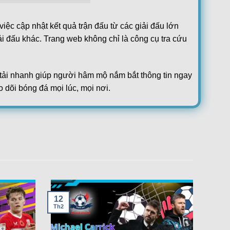
iệc cập nhật kết quả trận đấu từ các giải đấu lớn
ải đấu khác. Trang web không chỉ là công cụ tra cứu
ộ tải nhanh giúp người hâm mộ nắm bắt thông tin ngay
o dõi bóng đá mọi lúc, mọi nơi.
2
chức thể thao quốc tế và cập nhật liên tục. Người
0
ầu của cộng đồng yêu bóng đá.
3
1
, trang web mang đến cái nhìn toàn diện. Nhờ vậy,
ị thế của mình.
1
1
12
2
Th2
1