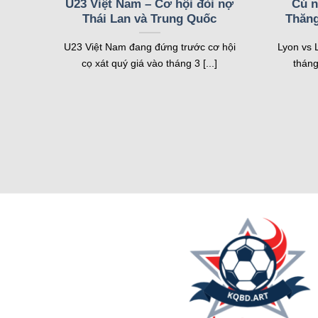
U23 Việt Nam – Cơ hội đòi nợ
Cú n
Thái Lan và Trung Quốc
Thăng
Livescore – Cập nhật tỷ số chính xác t
U23 Việt Nam đang đứng trước cơ hội
Lyon vs 
Tính năng
livescore
của hệ thống cho phép người dùng
cọ xát quý giá vào tháng 3 [...]
tháng
cập nhật tức thì. Nhờ vậy, người xem có thể theo dõi 
Giao diện livescore được thiết kế đơn giản nhưng đầy
năng này đặc biệt hữu ích cho những ai tham gia cá 
Lịch bóng đá – Theo dõi lịch thi đấu mọ
Lịch bóng đá
trên trang web cung cấp thông tin chi t
cả đều được sắp xếp khoa học, dễ dàng theo dõi. Lị
Ngoài lịch thi đấu, hệ thống còn cung cấp thông tin 
Tính năng này cũng hỗ trợ cược thủ phân tích trận đấu
Tỷ lệ kèo – Nắm bắt kèo nhà cái chuẩn