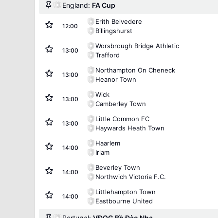
England:
FA Cup
Erith Belvedere
12:00
Billingshurst
Worsbrough Bridge Athletic
13:00
Trafford
Northampton On Cheneck
13:00
Heanor Town
Wick
13:00
Camberley Town
Little Common FC
13:00
Haywards Heath Town
Haarlem
14:00
Irlam
Beverley Town
14:00
Northwich Victoria F.C.
Littlehampton Town
14:00
Eastbourne United
Portugal:
VĐQG Bồ Đào Nha