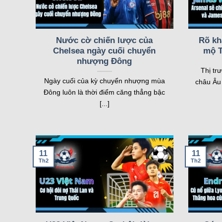
08/08
TJ Spartak Myjava Women
18:30
Czarni Sosnowiec Women
FT
08/08
Slavia Praha Women
18:30
Nước cờ chiến lược của
Rõ kh
Brondby IF Women
FT
Chelsea ngày cuối chuyển
mộ T
nhượng Đông
FT[1-1],ET
Thị tr
08/08
Juventus Women
Ngày cuối của kỳ chuyển nhượng mùa
châu Âu 
19:00
Hammarby Women
FT
Đông luôn là thời điểm căng thẳng bậc
[...]
FT[1-
11
11
Th2
Th2
Trang web sở hữu nhiều tính năng vượt trội, đáp ứn
tính năng đều được tối ưu để mang lại trải nghiệm tốt