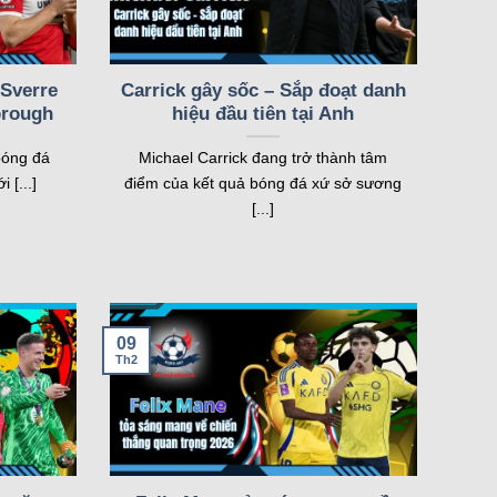
2
4
1
 Sverre
Carrick gây sốc – Sắp đoạt danh
1
brough
hiệu đầu tiên tại Anh
bóng đá
Michael Carrick đang trở thành tâm
1
 [...]
điểm của kết quả bóng đá xứ sở sương
1
[...]
09
Th2
tính năng chính làm nên tên tuổi của trang web. Mỗi