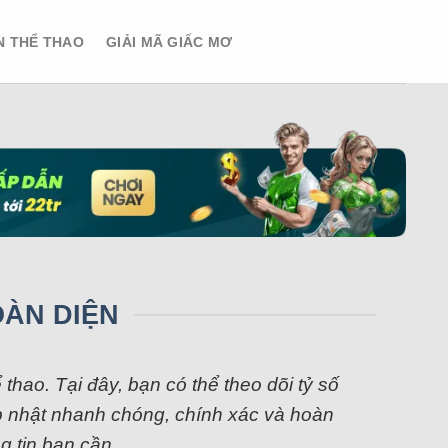
N THỂ THAO
GIẢI MÃ GIẤC MƠ
OÀN DIỆN
hao. Tại đây, bạn có thể theo dõi tỷ số
 cập nhật nhanh chóng, chính xác và hoàn
g tin bạn cần.