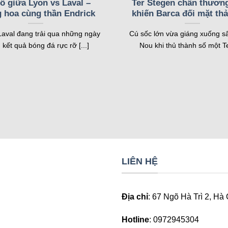
ổ giữa Lyon vs Laval –
Ter Stegen chấn thươn
 hoa cùng thần Endrick
khiến Barca đối mặt th
ừng giây
Laval đang trải qua những ngày
Cú sốc lớn vừa giáng xuống 
 theo dõi tỷ số trận đấu theo thời gian thực. Ngay khi có bàn 
 kết quả bóng đá rực rỡ [...]
Nou khi thủ thành số một Ter
trọn vẹn mọi diễn biến trên sân. Livescore hỗ trợ hàng nghìn giả
 đủ thông tin. Người dùng có thể xem chi tiết về số quả phạt gó
cược trực tiếp. Nó cung cấp dữ liệu cần thiết để đưa ra quyết 
i giải
iết về các trận đấu sắp diễn ra. Người dùng có thể tra cứu lịch 
ch thi đấu được cập nhật sớm, giúp người hâm mộ lên kế hoạc
LIÊN HỆ
về địa điểm, kênh phát sóng và đội hình dự kiến. Điều này giúp 
 trước khi đặt cược. Nó là công cụ không thể thiếu để nắm bắt t
Địa chỉ
:
67 Ngõ Hà Trì 2, Hà
Hotline
:
0972945304