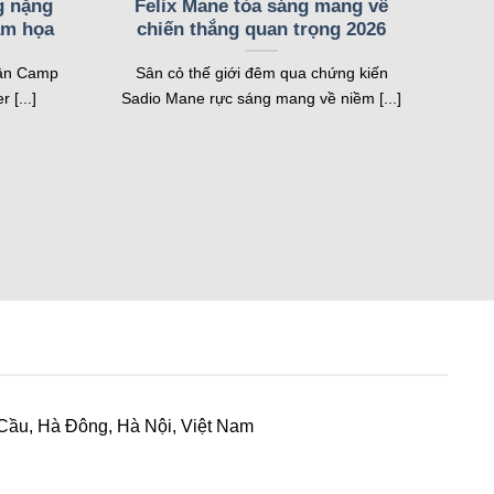
g nặng
Felix Mane tỏa sáng mang về
ảm họa
chiến thắng quan trọng 2026
sân Camp
Sân cỏ thế giới đêm qua chứng kiến
thắng, thẻ phạt hay sự kiện quan trọng, hệ thống sẽ
 [...]
Sadio Mane rực sáng mang về niềm [...]
i đấu trên toàn cầu.
c, thời gian kiểm soát bóng và đội hình ra sân. Tính
định cược nhanh chóng.
thi đấu của từng giải đấu hoặc đội bóng yêu thích. Tất
h xem bóng đá.
người xem chuẩn bị tốt hơn cho các trận cầu đỉnh cao.
hông tin kịp thời.
 Cầu, Hà Đông, Hà Nội, Việt Nam