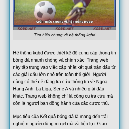
Brislington
0
Hoãn
Kingstonian
4
18:45
Hastings United
1
FT
Romulus FC
0
18:45
Highgate United
0
Hoãn
Tìm hiểu chung về hệ thống kqbd
Thetford Town F.C.
1
18:45
Yaxley
1
FT
Hệ thống kqbd được thiết kế để cung cấp thông tin
Enfield 1893
2
18:45
Welwyn Garden City
0
FT
bóng đá nhanh chóng và chính xác. Trang web
này tập trung vào việc cập nhật kết quả trận đấu từ
Hartpury University
0
18:45
Cirencester
2
FT
các giải đấu lớn nhỏ trên toàn thế giới. Người
dùng có thể dễ dàng tra cứu thông tin về Ngoại
Cribbs
1
18:45
Fairford Town
2
FT
Hạng Anh, La Liga, Serie A và nhiều giải đấu
khác. Trang web không chỉ là công cụ tra cứu mà
Aylesbury United
0
18:45
Flackwell Heath
1
Hoãn
còn là người bạn đồng hành của các cược thủ.
Lye Town
0
18:45
Mục tiêu của Kết quả bóng đá là mang đến trải
Stone Old Alleynians
0
Hoãn
nghiệm người dùng mượt mà và tiện lợi. Giao
Dudley Town
0
18:45