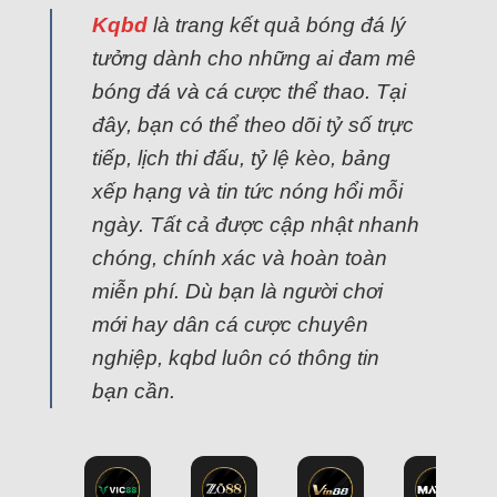
Kqbd
là trang kết quả bóng đá lý
tưởng dành cho những ai đam mê
bóng đá và cá cược thể thao. Tại
đây, bạn có thể theo dõi tỷ số trực
tiếp, lịch thi đấu, tỷ lệ kèo, bảng
xếp hạng và tin tức nóng hổi mỗi
ngày. Tất cả được cập nhật nhanh
chóng, chính xác và hoàn toàn
miễn phí. Dù bạn là người chơi
mới hay dân cá cược chuyên
nghiệp, kqbd luôn có thông tin
bạn cần.