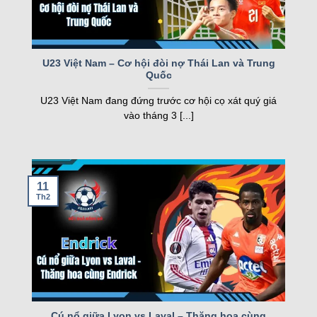
Nó là công cụ không thể thiếu để nắm bắt thông
tin kịp thời.
Tỷ lệ kèo – Nắm bắt kèo nhà cái chuẩn
U23 Việt Nam – Cơ hội đòi nợ Thái Lan và Trung
Tỷ lệ kèo
là một trong những tính năng được yêu
Quốc
thích nhất trên trang web. Trang web cập nhật tỷ lệ
U23 Việt Nam đang đứng trước cơ hội cọ xát quý giá
kèo từ các nhà cái uy tín trên thế giới, đảm bảo độ
vào tháng 3 [...]
chính xác cao. Người chơi có thể so sánh tỷ lệ
kèo châu Á, châu Âu, tài xỉu và nhiều loại kèo
khác. Dữ liệu được cập nhật liên tục, theo sát diễn
biến trận đấu.
11
Th2
Kqbd còn cung cấp các bài phân tích kèo từ
chuyên gia, giúp người chơi hiểu rõ hơn về từng
loại kèo. Thông tin về phong độ đội bóng, lịch sử
đối đầu và tình hình chấn thương cũng được tích
hợp. Điều này giúp cược thủ đưa ra lựa chọn
thông minh, tăng cơ hội chiến thắng. Tính năng
Cú nổ giữa Lyon vs Laval – Thăng hoa cùng