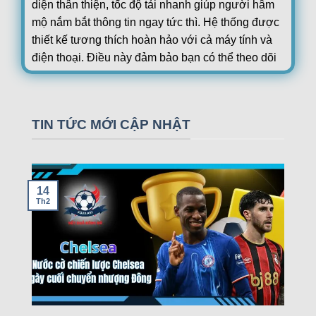
diện thân thiện, tốc độ tải nhanh giúp người hâm
Droitwich Spa
2
FT
mộ nắm bắt thông tin ngay tức thì. Hệ thống được
Forest Row
0
18:45
thiết kế tương thích hoàn hảo với cả máy tính và
Newhaven
0
Hoãn
điện thoại. Điều này đảm bảo bạn có thể theo dõi
Wokingham Town
2
18:45
bóng đá mọi lúc, mọi nơi.
Corsham Town
0
FT
Hackney Wick
0
18:45
Sự uy tín của hệ thống được xây dựng dựa trên
West Essex
0
Hoãn
TIN TỨC MỚI CẬP NHẬT
nguồn dữ liệu đáng tin cậy. Các thông tin đều
Hilltop
0
18:45
được lấy từ những tổ chức thể thao quốc tế và
Grays Athletic
0
Hoãn
cập nhật liên tục. Người dùng không cần lo lắng
White Ensign F.C.
0
18:45
về độ chính xác của kết quả hay tỷ lệ kèo. Đây là
Heybridge Swifts
0
Hoãn
14
lý do hệ thống trở thành lựa chọn hàng đầu của
Th2
Ascot United F.C.
3
19:00
cộng đồng yêu bóng đá.
Clevedon Town
2
FT
Hinckley Leicester Road FC
0
19:00
Ngoài ra, hệ thống còn tích hợp nhiều tính năng
Whitchurch Alport
0
Hoãn
hỗ trợ cá cược thể thao. Từ phân tích trận đấu đến
Portugal:
VĐQG Bồ Đào Nha
dự đoán kết quả, trang web mang đến cái nhìn
toàn diện. Nhờ vậy, người chơi dễ dàng lựa chọn
Estoril
1
19:15
FC Famalicao
1
FT
kèo cược hợp lý hơn. Với sự đa dạng và chuyên