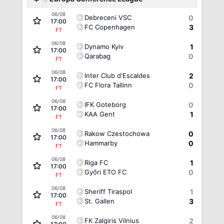
06/08
Debreceni VSC
0
17:00
FC Copenhagen
3
FT
06/08
Dynamo Kyiv
1
17:00
Qarabag
0
FT
06/08
Inter Club d'Escaldes
2
17:00
FC Flora Tallinn
0
FT
06/08
IFK Goteborg
0
17:00
KAA Gent
1
FT
06/08
Rakow Czestochowa
0
17:00
Hammarby
0
FT
06/08
Riga FC
1
17:00
Győri ETO FC
0
FT
06/08
Sheriff Tiraspol
1
17:00
St. Gallen
3
FT
06/08
FK Zalgiris Vilnius
2