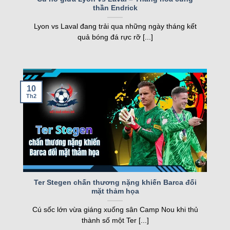
này thực sự là điểm mạnh của hệ thống.
thần Endrick
Dự đoán – Phân tích chuyên sâu
Lyon vs Laval đang trải qua những ngày tháng kết
quả bóng đá rực rỡ [...]
Tính năng dự đoán trên trang web mang đến
những nhận định chuyên sâu từ các chuyên gia
bóng đá. Các bài viết phân tích chi tiết phong độ,
đội hình và chiến thuật của hai đội. Dự đoán
10
không chỉ dựa trên cảm tính mà còn dựa trên dữ
Th2
liệu thống kê thực tế. Nhờ đó, người chơi có
thông tin tin cậy để đưa ra lựa chọn cá cược.
Mỗi bài dự đoán đều được trình bày rõ ràng, dễ
hiểu, phù hợp với cả người mới bắt đầu. kqbd cập
nhật dự đoán từ 3-5 ngày trước trận đấu, giúp
người dùng có thời gian nghiên cứu. Tính năng
Ter Stegen chấn thương nặng khiến Barca đối
mặt thảm họa
này không chỉ hỗ trợ cá cược mà còn làm tăng sự
hứng thú khi theo dõi trận đấu. Nó là cầu nối giữa
Cú sốc lớn vừa giáng xuống sân Camp Nou khi thủ
người hâm mộ và thế giới bóng đá chuyên
thành số một Ter [...]