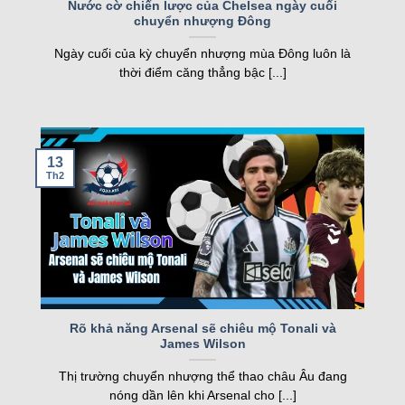
Nước cờ chiến lược của Chelsea ngày cuối
chuyển nhượng Đông
nghiệp, kqbd ngày càng khẳng định vị thế của
Loading more...
mình.
Ngày cuối của kỳ chuyển nhượng mùa Đông luôn là
thời điểm căng thẳng bậc [...]
Các tính năng nổi bật của Kqbd – Kết
quả bóng đá
13
Th2
Một số tính năng nổi bật của kqbd
Rõ khả năng Arsenal sẽ chiêu mộ Tonali và
James Wilson
Trang web sở hữu nhiều tính năng vượt trội, đáp
Thị trường chuyển nhượng thể thao châu Âu đang
ứng nhu cầu của cả người hâm mộ và cược thủ.
nóng dần lên khi Arsenal cho [...]