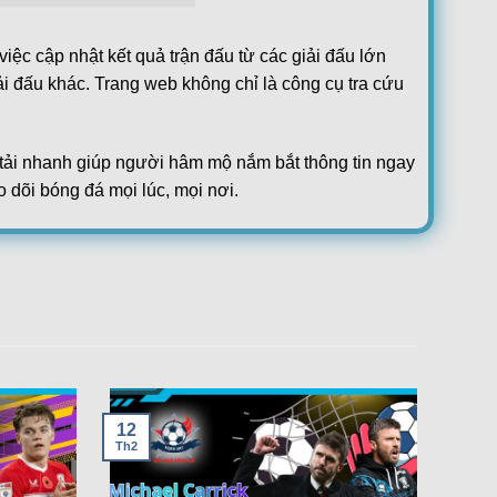
iệc cập nhật kết quả trận đấu từ các giải đấu lớn
ải đấu khác. Trang web không chỉ là công cụ tra cứu
ộ tải nhanh giúp người hâm mộ nắm bắt thông tin ngay
o dõi bóng đá mọi lúc, mọi nơi.
2
chức thể thao quốc tế và cập nhật liên tục. Người
0
ầu của cộng đồng yêu bóng đá.
3
1
, trang web mang đến cái nhìn toàn diện. Nhờ vậy,
ị thế của mình.
1
1
12
2
Th2
1