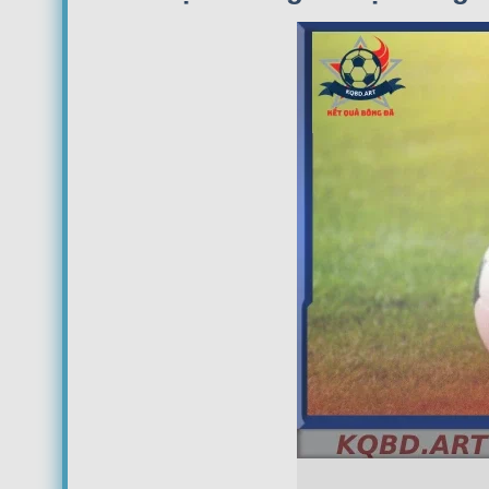
17:45
Estudiantes La Plata
FT
08/08
Club Atletico Tigre
20:00
River Plate
FT
08/08
Boca Juniors
22:15
Velez Sarsfield
FT
CA Independiente
00:30
CA Platense
FT
Instituto de Córdoba
00:30
Gimnasia y Esgrima de Mendoza
FT
CA San Lorenzo
18:00
CA Huracan
Defensa Y Justicia
20:45
Club Atlético Newell's Old Boys
Gimnasia La Plata
20:45
CA Barracas Central
Argentinos Juniors
23:15
Racing Club de Avellaneda