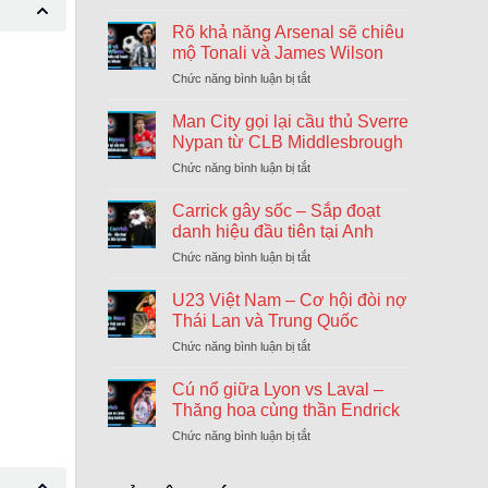
Nước
cờ
Rõ khả năng Arsenal sẽ chiêu
chiến
mộ Tonali và James Wilson
lược
Chức năng bình luận bị tắt
ở
của
Rõ
Chelsea
khả
Man City gọi lại cầu thủ Sverre
ngày
năng
cuối
Nypan từ CLB Middlesbrough
Arsenal
chuyển
Chức năng bình luận bị tắt
ở
sẽ
nhượng
Man
chiêu
Đông
City
Carrick gây sốc – Sắp đoạt
mộ
gọi
Tonali
danh hiệu đầu tiên tại Anh
lại
và
Chức năng bình luận bị tắt
ở
cầu
James
Carrick
thủ
Wilson
gây
U23 Việt Nam – Cơ hội đòi nợ
Sverre
sốc
Nypan
Thái Lan và Trung Quốc
–
từ
Chức năng bình luận bị tắt
ở
Sắp
CLB
U23
đoạt
Middlesbrough
Việt
Cú nổ giữa Lyon vs Laval –
danh
Nam
hiệu
Thăng hoa cùng thần Endrick
–
đầu
Chức năng bình luận bị tắt
ở
Cơ
tiên
Cú
hội
tại
nổ
đòi
Anh