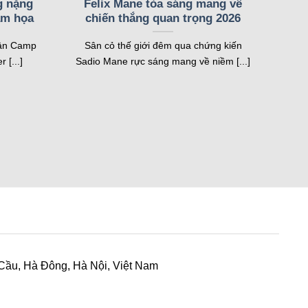
g nặng
Felix Mane tỏa sáng mang về
ảm họa
chiến thắng quan trọng 2026
sân Camp
Sân cỏ thế giới đêm qua chứng kiến
thắng, thẻ phạt hay sự kiện quan trọng, hệ thống sẽ
 [...]
Sadio Mane rực sáng mang về niềm [...]
i đấu trên toàn cầu.
c, thời gian kiểm soát bóng và đội hình ra sân. Tính
định cược nhanh chóng.
thi đấu của từng giải đấu hoặc đội bóng yêu thích. Tất
h xem bóng đá.
người xem chuẩn bị tốt hơn cho các trận cầu đỉnh cao.
hông tin kịp thời.
 Cầu, Hà Đông, Hà Nội, Việt Nam