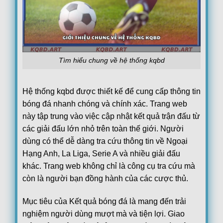
Lech Poznan
17:00
KI Klaksvik
Lincoln Red Imps FC
17:00
Omonia Nicosia FC
Red Bull Salzburg
Tìm hiểu chung về hệ thống kqbd
17:00
Pafos FC
PAOK Saloniki
17:45
Hệ thống kqbd được thiết kế để cung cấp thông tin
Anderlecht
bóng đá nhanh chóng và chính xác. Trang web
Thun
18:00
này tập trung vào việc cập nhật kết quả trận đấu từ
Vikingur Reykjavik
các giải đấu lớn nhỏ trên toàn thế giới. Người
Benfica
19:00
dùng có thể dễ dàng tra cứu thông tin về Ngoại
Heart of Midlothian F.C.
Hạng Anh, La Liga, Serie A và nhiều giải đấu
Argentina:
VĐQG Argentina
khác. Trang web không chỉ là công cụ tra cứu mà
05/08
Boca Juniors
1
còn là người bạn đồng hành của các cược thủ.
22:00
Estudiantes La Plata
0
FT
Mục tiêu của Kết quả bóng đá là mang đến trải
Club Atletico Tigre
0
00:15
nghiệm người dùng mượt mà và tiện lợi. Giao
Belgrano
0
FT