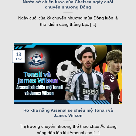
FT
Nước cờ chiến lược của Chelsea ngày cuối
chuyển nhượng Đông
nghiệp, kqbd ngày càng khẳng định vị thế của
05/08
Juventus Women
2
19:00
mình.
SCU Torreense Women
1
Ngày cuối của kỳ chuyển nhượng mùa Đông luôn là
FT
thời điểm căng thẳng bậc [...]
Các tính năng nổi bật của Kqbd – Kết
Loading more...
quả bóng đá
13
Th2
Một số tính năng nổi bật của kqbd
Rõ khả năng Arsenal sẽ chiêu mộ Tonali và
James Wilson
Trang web sở hữu nhiều tính năng vượt trội, đáp
Thị trường chuyển nhượng thể thao châu Âu đang
ứng nhu cầu của cả người hâm mộ và cược thủ.
nóng dần lên khi Arsenal cho [...]