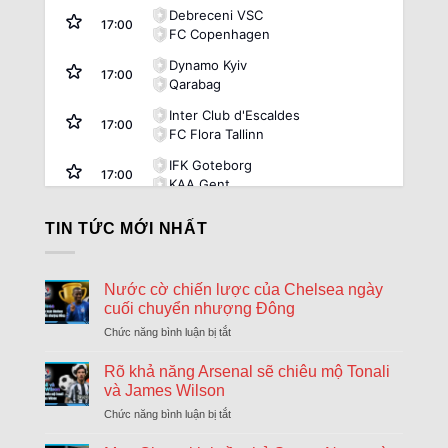
Debreceni VSC
17:00
FC Copenhagen
Dynamo Kyiv
17:00
Qarabag
Inter Club d'Escaldes
17:00
FC Flora Tallinn
IFK Goteborg
17:00
KAA Gent
Rakow Czestochowa
17:00
TIN TỨC MỚI NHẤT
Hammarby
Riga FC
17:00
Győri ETO FC
Nước cờ chiến lược của Chelsea ngày
cuối chuyển nhượng Đông
Sheriff Tiraspol
17:00
St. Gallen
Chức năng bình luận bị tắt
ở
Nước
FK Zalgiris Vilnius
cờ
Rõ khả năng Arsenal sẽ chiêu mộ Tonali
17:00
Hajduk Split
chiến
và James Wilson
lược
Beitar Jerusalem
Chức năng bình luận bị tắt
ở
của
17:30
Rõ
Austria Vienna
Chelsea