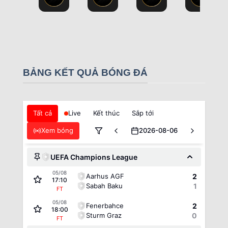
BẢNG KẾT QUẢ BÓNG ĐÁ
Tất cả
Live
Kết thúc
Sắp tới
Xem bóng
2026-08-06
UEFA Champions League
05/08
Aarhus AGF
2
17:10
Sabah Baku
1
FT
05/08
Fenerbahce
2
18:00
Sturm Graz
0
FT