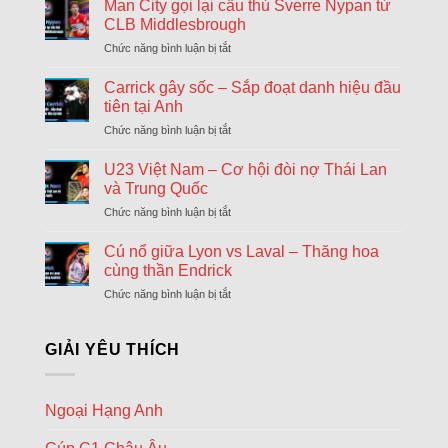
khả
Man City gọi lại cầu thủ Sverre Nypan từ
ngày
AFC Ajax
năng
cuối
CLB Middlesbrough
18:00
Shelbourne
Arsenal
chuyển
Chức năng bình luận bị tắt
ở
sẽ
nhượng
Hapoel Tel Aviv
Man
chiêu
Đông
18:00
City
GKS Katowice
Carrick gây sốc – Sắp đoạt danh hiệu đầu
mộ
gọi
Tonali
tiên tại Anh
FC Twente Enschede
lại
và
18:00
Chức năng bình luận bị tắt
ở
cầu
Dunajska Streda
James
Carrick
thủ
Wilson
gây
Borac Banja Luka
U23 Việt Nam – Cơ hội đòi nợ Thái Lan
Sverre
18:30
sốc
Maxline Vitebsk
Nypan
và Trung Quốc
–
từ
Chức năng bình luận bị tắt
ở
Sporting Braga
Sắp
CLB
18:30
U23
đoạt
Dinamo Minsk
Middlesbrough
Việt
Cú nổ giữa Lyon vs Laval – Thăng hoa
danh
Nam
Lugano
hiệu
cùng thần Endrick
18:30
–
đầu
NSI Runavik
Chức năng bình luận bị tắt
ở
Cơ
tiên
Cú
hội
Valur Reykjavik
tại
18:30
nổ
đòi
Nordsjaelland
Anh
giữa
GIẢI YÊU THÍCH
nợ
Lyon
Bohemians
Thái
18:45
vs
Lan
Midtjylland
Laval
và
Ngoại Hạng Anh
–
Rijeka
Trung
18:45
Thăng
Quốc
Ilves Tampere
hoa