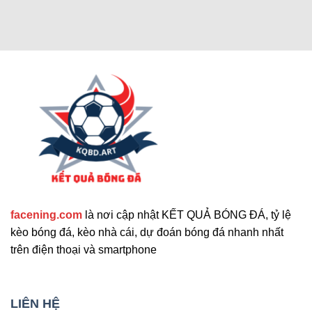
Các chức năng nâng cao thu hút
người dùng
Cập nhật tính năng bổ sung nổi bật
facening.com
là nơi cập nhật KẾT QUẢ BÓNG ĐÁ, tỷ lệ
Ngoài các tính năng chính, trang web còn cung
kèo bóng đá, kèo nhà cái, dự đoán bóng đá nhanh nhất
cấp nhiều công cụ hỗ trợ khác. Những tính năng
trên điện thoại và smartphone
này giúp nâng cao trải nghiệm người dùng và đáp
ứng nhu cầu đa dạng. Sau đây là những tiện ích
mở rộng nổi bật mà bạn không nên bỏ qua. Chúng
LIÊN HỆ