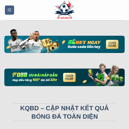
Bỏ
qua
nội
dung
KQBD – CẬP NHẬT KẾT QUẢ
BÓNG ĐÁ TOÀN DIỆN