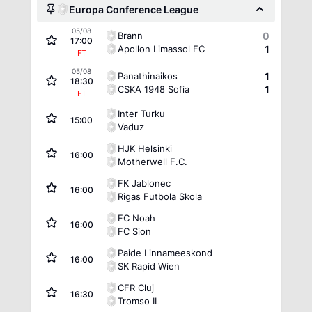
Europa Conference League
05/08
Brann
0
17:00
Apollon Limassol FC
1
FT
05/08
Panathinaikos
1
18:30
CSKA 1948 Sofia
1
FT
Inter Turku
15:00
Vaduz
HJK Helsinki
16:00
Motherwell F.C.
FK Jablonec
16:00
Rigas Futbola Skola
FC Noah
16:00
FC Sion
Paide Linnameeskond
16:00
SK Rapid Wien
CFR Cluj
16:30
Tromso IL