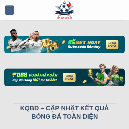
Bỏ
qua
nội
dung
KQBD – CẬP NHẬT KẾT QUẢ
BÓNG ĐÁ TOÀN DIỆN