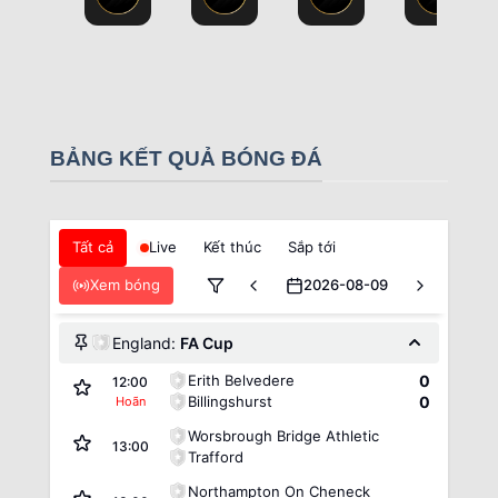
BẢNG KẾT QUẢ BÓNG ĐÁ
Tất cả
Live
Kết thúc
Sắp tới
Xem bóng
2026-08-09
England:
FA Cup
Erith Belvedere
0
12:00
Billingshurst
0
Hoãn
Worsbrough Bridge Athletic
13:00
Trafford
Northampton On Cheneck