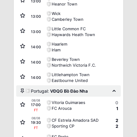
13:00
Heanor Town
Wick
13:00
Camberley Town
Little Common FC
13:00
Haywards Heath Town
Haarlem
14:00
Irlam
Beverley Town
14:00
Northwich Victoria F.C.
Littlehampton Town
14:00
Eastbourne United
Portugal:
VĐQG Bồ Đào Nha
08/08
Vitoria Guimaraes
0
17:00
FC Arouca
1
FT
08/08
CF Estrela Amadora SAD
2
19:30
Sporting CP
2
FT
FC Porto