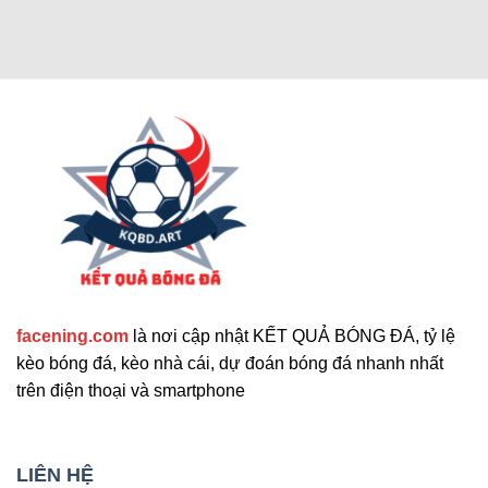
Các chức năng nâng cao thu hút
người dùng
Cập nhật tính năng bổ sung nổi bật
facening.com
là nơi cập nhật KẾT QUẢ BÓNG ĐÁ, tỷ lệ
Ngoài các tính năng chính, trang web còn cung
kèo bóng đá, kèo nhà cái, dự đoán bóng đá nhanh nhất
cấp nhiều công cụ hỗ trợ khác. Những tính năng
trên điện thoại và smartphone
này giúp nâng cao trải nghiệm người dùng và đáp
ứng nhu cầu đa dạng. Sau đây là những tiện ích
mở rộng nổi bật mà bạn không nên bỏ qua. Chúng
LIÊN HỆ