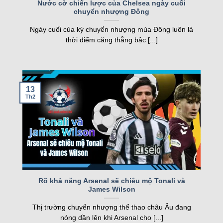
Nước cờ chiến lược của Chelsea ngày cuối
chuyển nhượng Đông
nghiệp, kqbd ngày càng khẳng định vị thế của
mình.
Ngày cuối của kỳ chuyển nhượng mùa Đông luôn là
thời điểm căng thẳng bậc [...]
Các tính năng nổi bật của Kqbd – Kết
quả bóng đá
13
Th2
Một số tính năng nổi bật của kqbd
Rõ khả năng Arsenal sẽ chiêu mộ Tonali và
James Wilson
Trang web sở hữu nhiều tính năng vượt trội, đáp
Thị trường chuyển nhượng thể thao châu Âu đang
ứng nhu cầu của cả người hâm mộ và cược thủ.
nóng dần lên khi Arsenal cho [...]