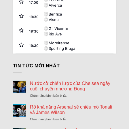
17:00
Alverca
Benfica
19:30
Viseu
Gil Vicente
19:30
Rio Ave
Moreirense
19:30
Sporting Braga
Argentina:
VĐQG Argentina
TIN TỨC MỚI NHẤT
08/08
Atletico Tucuman
1
17:45
Sarmiento Junin
2
FT
Nước cờ chiến lược của Chelsea ngày
08/08
Deportivo Riestra
2
17:45
cuối chuyển nhượng Đông
Estudiantes La Plata
0
FT
Chức năng bình luận bị tắt
ở
08/08
Nước
Club Atletico Tigre
1
20:00
cờ
Rõ khả năng Arsenal sẽ chiêu mộ Tonali
River Plate
0
FT
chiến
và James Wilson
lược
08/08
Boca Juniors
1
Chức năng bình luận bị tắt
ở
của
22:15
Velez Sarsfield
1
Rõ
Chelsea
FT