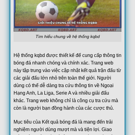
08/08
Juventus Women
1
19:00
Hammarby Women
1
FT
FT[1-1],ET[3-1],Juventus Women win
Loading more...
Tìm hiểu chung về hệ thống kqbd
Hệ thống kqbd được thiết kế để cung cấp thông tin
bóng đá nhanh chóng và chính xác. Trang web
này tập trung vào việc cập nhật kết quả trận đấu từ
các giải đấu lớn nhỏ trên toàn thế giới. Người
dùng có thể dễ dàng tra cứu thông tin về Ngoại
Hạng Anh, La Liga, Serie A và nhiều giải đấu
khác. Trang web không chỉ là công cụ tra cứu mà
còn là người bạn đồng hành của các cược thủ.
Mục tiêu của Kết quả bóng đá là mang đến trải
nghiệm người dùng mượt mà và tiện lợi. Giao